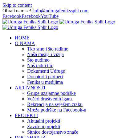
Skip to content
Obrati nam se!
|
info@udrugafenikssplit.com
Facebook
Facebook
YouTube
HOME
O NAMA
Tko smo i što radimo
Naša misija i vizija
Što nudimo
Naš radni tim
Dokumenti Udruge
Donatori i partneri
Feniks u medijima
AKTIVNOSTI
Grupe uzajamne podrške
Večeri društvenih igara
Rekreacija na svježem zraku
Mreža podrške na Facebook-u
PROJEKTI
Aktualni projekti
Završeni projekti
Sitnice dostojanstvo znače
DOGAĐANJA