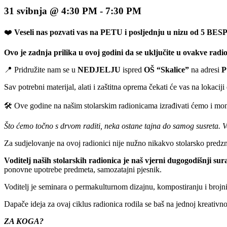
31 svibnja @ 4:30 PM
-
7:30 PM
❤️
Veseli nas pozvati vas na PETU i posljednju u nizu od
Ovo je zadnja prilika u ovoj godini da se uključite u ovakve radio
📍 Pridružite nam se u
NEDJELJU
ispred
OŠ “Skalice”
na adresi
P
Sav potrebni materijal, alati i zaštitna oprema čekati će vas na lokaci
🛠️ Ove godine na našim stolarskim radionicama izrađivati ćemo i mon
Što ćemo točno s drvom raditi, neka ostane tajna do samog susreta. V
Za sudjelovanje na ovoj radionici nije nužno nikakvo stolarsko predzna
Voditelj naših stolarskih radionica je naš vjerni dugogodišnji 
ponovne upotrebe predmeta, samozatajni pjesnik.
Voditelj je seminara o permakulturnom dizajnu, kompostiranju i brojn
Dapače ideja za ovaj ciklus radionica rodila se baš na jednoj kreativn
ZA KOGA?