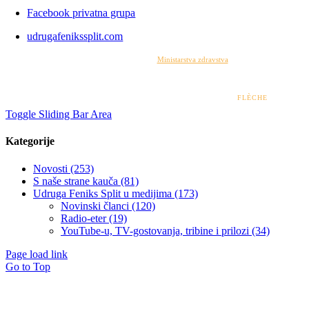
Facebook privatna grupa
udrugafenikssplit.com
Izrada web stranice financirana je sredstvima
Ministarstva zdravstva
. Sadržaj web stranice
isključiva je odgovornost udruge i ni pod kojim uvjetima ne može se smatrati kao odraz
stajališta Ministarstva zdravstva.
© 2022 – 2026 UDRUGA FENIKS SPLIT | DESIGN BY
FLÈCHE
Toggle Sliding Bar Area
Kategorije
Novosti (253)
S naše strane kauča (81)
Udruga Feniks Split u medijima (173)
Novinski članci (120)
Radio-eter (19)
YouTube-u, TV-gostovanja, tribine i prilozi (34)
Page load link
Go to Top