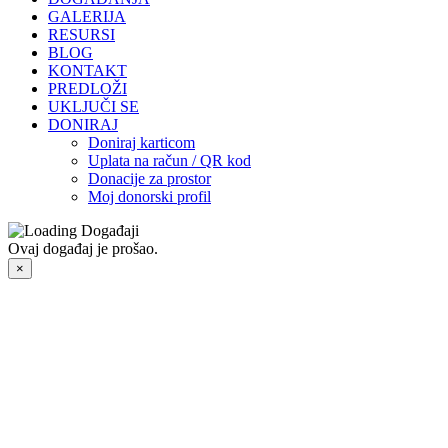
GALERIJA
RESURSI
BLOG
KONTAKT
PREDLOŽI
UKLJUČI SE
DONIRAJ
Doniraj karticom
Uplata na račun / QR kod
Donacije za prostor
Moj donorski profil
Ovaj događaj je prošao.
×