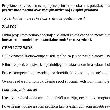
Projektne aktivnosti su namijenjene primarno osobama s poteškoćama menta
predrasuda prema ovoj marginaliziranoj skupini građana.
🤝
Jer kad se male ruke slože-svašta se postići može !
ZAŠTO?
Ovim projektom želimo doprinijeti kvaliteti života osoba sa mentalnim o
inovativnih modela psihosocijalne podrške u zajednici.
ČEMU TEŽIMO?
Cilj aktivnosti Radno-okupacijskih radionica je kod naših članova i svi
Njima se postiže i ostvarivanje dubljeg kontakta sa samima sobom i o
Proces kompetentnog izvođenja svrhovitih aktivnosti kojima nešto op
Ovakav rad u sigurnom okruženju i pod stručnim vodstvom smanjuje pot
I naravno, zabavan je!
Kreativni rad oslobađa mentalnu i fizičku tenziju, otvara nove mogućno
I ove će nas godine u svom prostoru kao izvrstan domaćin ugostiti rav