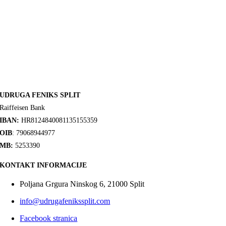
UDRUGA FENIKS SPLIT
Raiffeisen Bank
IBAN:
HR8124840081135155359
OIB
: 79068944977
MB:
5253390
KONTAKT INFORMACIJE
Poljana Grgura Ninskog 6, 21000 Split
info@udrugafenikssplit.com
Facebook stranica