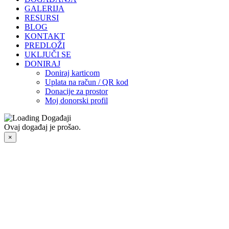
GALERIJA
RESURSI
BLOG
KONTAKT
PREDLOŽI
UKLJUČI SE
DONIRAJ
Doniraj karticom
Uplata na račun / QR kod
Donacije za prostor
Moj donorski profil
Ovaj događaj je prošao.
×