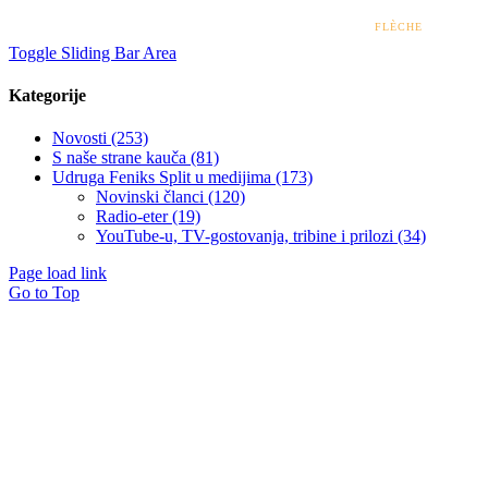
stajališta Ministarstva zdravstva.
© 2022 – 2026 UDRUGA FENIKS SPLIT | DESIGN BY
FLÈCHE
Toggle Sliding Bar Area
Kategorije
Novosti (253)
S naše strane kauča (81)
Udruga Feniks Split u medijima (173)
Novinski članci (120)
Radio-eter (19)
YouTube-u, TV-gostovanja, tribine i prilozi (34)
Page load link
Go to Top