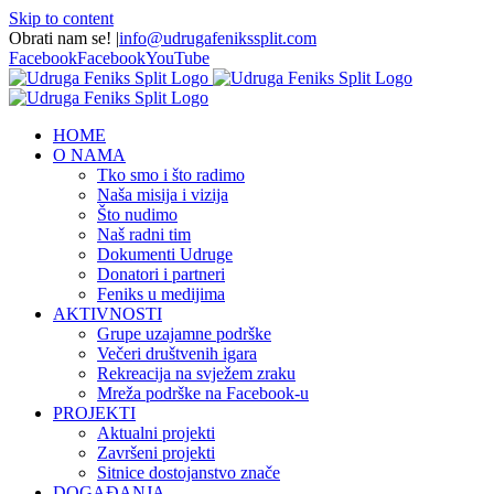
Skip to content
Obrati nam se!
|
info@udrugafenikssplit.com
Facebook
Facebook
YouTube
HOME
O NAMA
Tko smo i što radimo
Naša misija i vizija
Što nudimo
Naš radni tim
Dokumenti Udruge
Donatori i partneri
Feniks u medijima
AKTIVNOSTI
Grupe uzajamne podrške
Večeri društvenih igara
Rekreacija na svježem zraku
Mreža podrške na Facebook-u
PROJEKTI
Aktualni projekti
Završeni projekti
Sitnice dostojanstvo znače
DOGAĐANJA