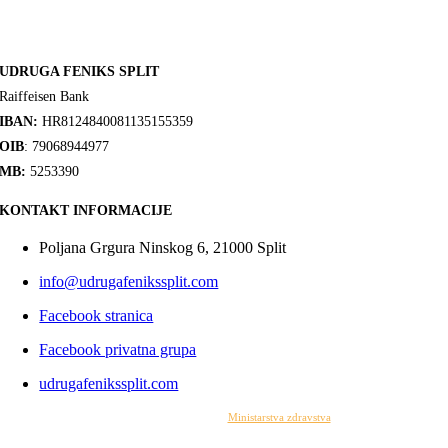
UDRUGA FENIKS SPLIT
Raiffeisen Bank
IBAN:
HR8124840081135155359
OIB
: 79068944977
MB:
5253390
KONTAKT INFORMACIJE
Poljana Grgura Ninskog 6, 21000 Split
info@udrugafenikssplit.com
Facebook stranica
Facebook privatna grupa
udrugafenikssplit.com
Izrada web stranice financirana je sredstvima
Ministarstva zdravstva
. Sadržaj web stranice
isključiva je odgovornost udruge i ni pod kojim uvjetima ne može se smatrati kao odraz