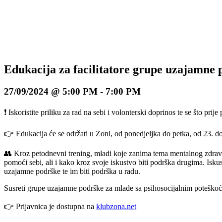
Edukacija za facilitatore grupe uzajamne 
27/09/2024 @ 5:00 PM
-
7:00 PM
❗️ Iskoristite priliku za rad na sebi i volonterski doprinos te se što pri
👉 Edukacija će se održati u Zoni, od ponedjeljka do petka, od 23. do 
👥 Kroz petodnevni trening, mladi koje zanima tema mentalnog zdravlj
pomoći sebi, ali i kako kroz svoje iskustvo biti podrška drugima. Isku
uzajamne podrške te im biti podrška u radu.
Susreti grupe uzajamne podrške za mlade sa psihosocijalnim poteškoć
👉 Prijavnica je dostupna na
klubzona.net