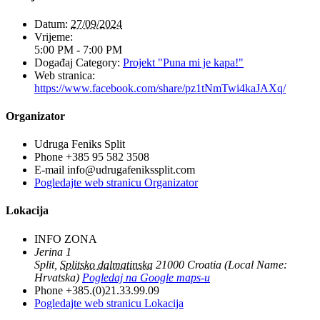
Datum:
27/09/2024
Vrijeme:
5:00 PM - 7:00 PM
Događaj Category:
Projekt "Puna mi je kapa!"
Web stranica:
https://www.facebook.com/share/pz1tNmTwi4kaJAXq/
Organizator
Udruga Feniks Split
Phone
+385 95 582 3508
E-mail
info@udrugafenikssplit.com
Pogledajte web stranicu Organizator
Lokacija
INFO ZONA
Jerina 1
Split
,
Splitsko dalmatinska
21000
Croatia (Local Name:
Hrvatska)
Pogledaj na Google maps-u
Phone
+385.(0)21.33.99.09
Pogledajte web stranicu Lokacija