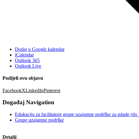
Dodaj u Google kalendar
iCalendar
Outlook 365
Outlook Live
Podijeli ovu objavu
Facebook
X
LinkedIn
Pinterest
Događaj Navigation
Edukacija za facilitatore grupe uzajamne podrške za mlade (do
Grupe uzajamne podrške
Detalji