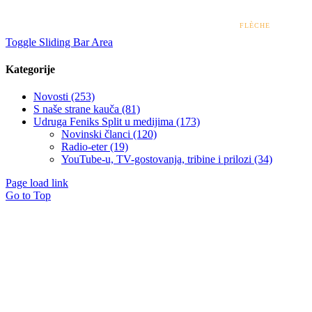
stajališta Ministarstva zdravstva.
© 2022 – 2026 UDRUGA FENIKS SPLIT | DESIGN BY
FLÈCHE
Toggle Sliding Bar Area
Kategorije
Novosti (253)
S naše strane kauča (81)
Udruga Feniks Split u medijima (173)
Novinski članci (120)
Radio-eter (19)
YouTube-u, TV-gostovanja, tribine i prilozi (34)
Page load link
Go to Top