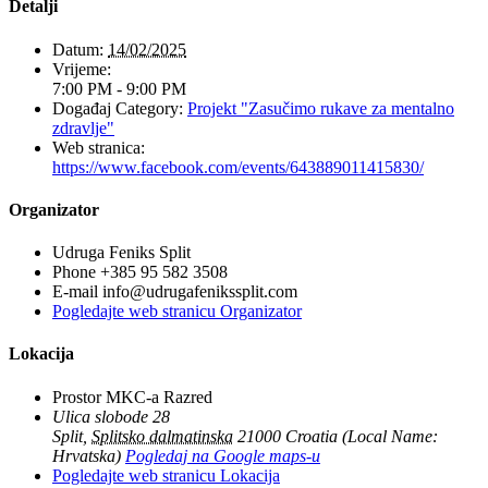
Detalji
Datum:
14/02/2025
Vrijeme:
7:00 PM - 9:00 PM
Događaj Category:
Projekt "Zasučimo rukave za mentalno
zdravlje"
Web stranica:
https://www.facebook.com/events/643889011415830/
Organizator
Udruga Feniks Split
Phone
+385 95 582 3508
E-mail
info@udrugafenikssplit.com
Pogledajte web stranicu Organizator
Lokacija
Prostor MKC-a Razred
Ulica slobode 28
Split
,
Splitsko dalmatinska
21000
Croatia (Local Name:
Hrvatska)
Pogledaj na Google maps-u
Pogledajte web stranicu Lokacija