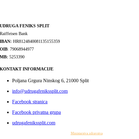
UDRUGA FENIKS SPLIT
Raiffeisen Bank
IBAN:
HR8124840081135155359
OIB
: 79068944977
MB:
5253390
KONTAKT INFORMACIJE
Poljana Grgura Ninskog 6, 21000 Split
info@udrugafenikssplit.com
Facebook stranica
Facebook privatna grupa
udrugafenikssplit.com
Izrada web stranice financirana je sredstvima
Ministarstva zdravstva
. Sadržaj web stranice
isključiva je odgovornost udruge i ni pod kojim uvjetima ne može se smatrati kao odraz