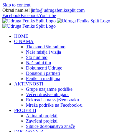
Skip to content
Obrati nam se!
|
info@udrugafenikssplit.com
Facebook
Facebook
YouTube
HOME
O NAMA
Tko smo i što radimo
Naša misija i vizija
Što nudimo
Naš radni tim
Dokumenti Udruge
Donatori i partneri
Feniks u medijima
AKTIVNOSTI
Grupe uzajamne podrške
Večeri društvenih igara
Rekreacija na svježem zraku
Mreža podrške na Facebook-u
PROJEKTI
Aktualni projekti
Završeni projekti
Sitnice dostojanstvo znače
DOGAĐANJA