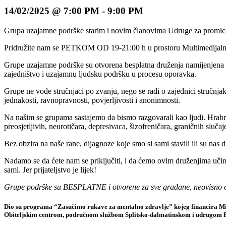
14/02/2025 @ 7:00 PM
-
9:00 PM
Grupa uzajamne podrške starim i novim članovima Udruge za promicanje
Pridružite nam se PETKOM OD 19-21:00 h u prostoru Multimedijalnog
Grupe uzajamne podrške su otvorena besplatna druženja namijenjena oso
zajedništvo i uzajamnu ljudsku podršku u procesu oporavka.
Grupe ne vode stručnjaci po zvanju, nego se radi o zajednici stručnjak
jednakosti, ravnopravnosti, povjerljivosti i anonimnosti.
Na našim se grupama sastajemo da bismo razgovarali kao ljudi. Hrabri, 
preosjetljivih, neurotičara, depresivaca, šizofreničara, graničnih sluča
Bez obzira na naše rane, dijagnoze koje smo si sami stavili ili su nas dru
Nadamo se da ćete nam se priključiti, i da ćemo ovim druženjima učini
sami. Jer prijateljstvo je lijek!
Grupe podrške su BESPLATNE i otvorene za sve građane, neovisno o do
Dio su programa “Zasučimo rukave za mentalno zdravlje” kojeg financira Minis
Obiteljskim centrom, područnom službom Splitsko-dalmatinskom i udrugom 