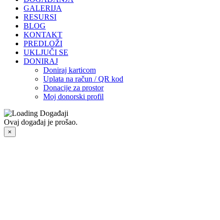
GALERIJA
RESURSI
BLOG
KONTAKT
PREDLOŽI
UKLJUČI SE
DONIRAJ
Doniraj karticom
Uplata na račun / QR kod
Donacije za prostor
Moj donorski profil
Ovaj događaj je prošao.
×