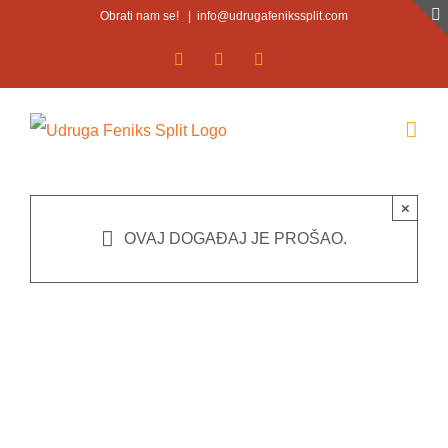
Skip
Obrati nam se!
|
info@udrugafenikssplit.com
to
Facebook
Facebook
YouTube
content
×
OVAJ DOGAĐAJ JE PROŠAO.