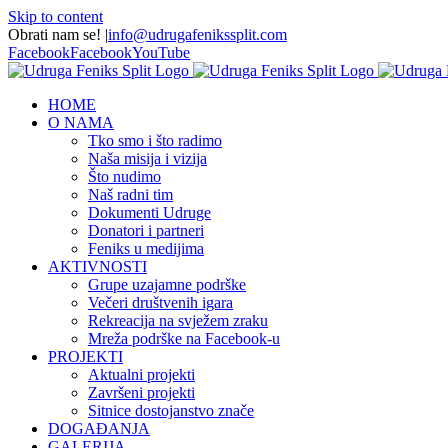
Skip to content
Obrati nam se!
|
info@udrugafenikssplit.com
Facebook
Facebook
YouTube
HOME
O NAMA
Tko smo i što radimo
Naša misija i vizija
Što nudimo
Naš radni tim
Dokumenti Udruge
Donatori i partneri
Feniks u medijima
AKTIVNOSTI
Grupe uzajamne podrške
Večeri društvenih igara
Rekreacija na svježem zraku
Mreža podrške na Facebook-u
PROJEKTI
Aktualni projekti
Završeni projekti
Sitnice dostojanstvo znače
DOGAĐANJA
GALERIJA