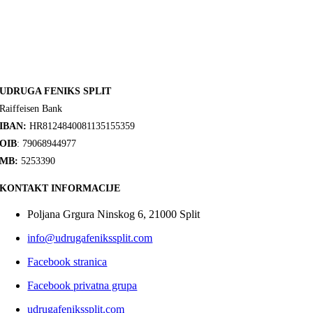
UDRUGA FENIKS SPLIT
Raiffeisen Bank
IBAN:
HR8124840081135155359
OIB
: 79068944977
MB:
5253390
KONTAKT INFORMACIJE
Poljana Grgura Ninskog 6, 21000 Split
info@udrugafenikssplit.com
Facebook stranica
Facebook privatna grupa
udrugafenikssplit.com