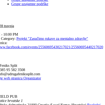
Grupe uzajamne podrške
28 travnja
 - 10:00 PM
 Category:
Projekt "Zasučimo rukave za mentalno zdravlje"
nica:
/www.facebook.com/events/25560695430217021/25560695440217020
eniks Split
385 95 582 3508
nfo@udrugafenikssplit.com
te web stranicu Organizator
IELD PUB
tice hrvatske 1
litsko dalmatinska
21000
Croatia (Local Name: Hrvatska)
Pogledaj