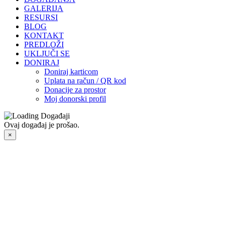
GALERIJA
RESURSI
BLOG
KONTAKT
PREDLOŽI
UKLJUČI SE
DONIRAJ
Doniraj karticom
Uplata na račun / QR kod
Donacije za prostor
Moj donorski profil
Ovaj događaj je prošao.
×