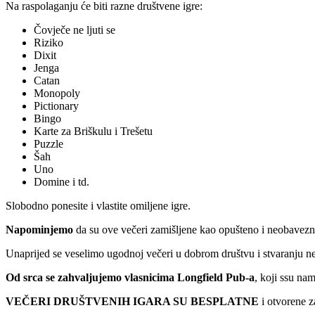
Na raspolaganju će biti razne društvene igre:
Čovječe ne ljuti se
Riziko
Dixit
Jenga
Catan
Monopoly
Pictionary
Bingo
Karte za Briškulu i Trešetu
Puzzle
Šah
Uno
Domine i td.
Slobodno ponesite i vlastite omiljene igre.
Napominjemo
da su ove večeri zamišljene kao opušteno i neobavez
Unaprijed se veselimo ugodnoj večeri u dobrom društvu i stvaranju n
Od srca se zahvaljujemo vlasnicima Longfield Pub-a
, koji ssu na
VEČERI DRUŠTVENIH IGARA SU BESPLATNE
i otvorene z