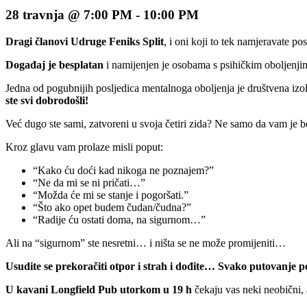
28 travnja @ 7:00 PM
-
10:00 PM
Dragi članovi Udruge Feniks Split
, i oni koji to tek namjeravate 
Događaj je besplatan
i namijenjen je osobama s psihičkim oboljenjima
Jedna od pogubnijih posljedica mentalnoga oboljenja je društvena izola
ste svi dobrodošli!
Već dugo ste sami, zatvoreni u svoja četiri zida? Ne samo da vam je bo
Kroz glavu vam prolaze misli poput:
“Kako ću doći kad nikoga ne poznajem?”
“Ne da mi se ni pričati…”
“Možda će mi se stanje i pogoršati.”
“Što ako opet budem čudan/čudna?”
“Radije ću ostati doma, na sigurnom…”
Ali na “sigurnom” ste nesretni… i ništa se ne može promijeniti…
Usudite se prekoračiti otpor i strah i dođite… Svako putovanje 
U kavani Longfield Pub utorkom u 19 h
čekaju vas neki neobični, a