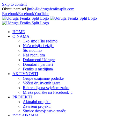
Skip to content
Obrati nam se!
|
info@udrugafenikssplit.com
Facebook
Facebook
YouTube
HOME
O NAMA
Tko smo i što radimo
Naša misija i vizija
Što nudimo
Naš radni tim
Dokumenti Udruge
Donatori i partneri
Feniks u medijima
AKTIVNOSTI
Grupe uzajamne podrške
Večeri društvenih igara
Rekreacija na svježem zraku
Mreža podrške na Facebook-u
PROJEKTI
Aktualni projekti
Završeni projekti
Sitnice dostojanstvo znače
DOGAĐANJA