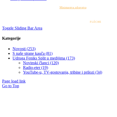
Izrada web stranice financirana je sredstvima
Ministarstva zdravstva
. Sadržaj web stranice
isključiva je odgovornost udruge i ni pod kojim uvjetima ne može se smatrati kao odraz
stajališta Ministarstva zdravstva.
© 2022 – 2026 UDRUGA FENIKS SPLIT | DESIGN BY
FLÈCHE
Toggle Sliding Bar Area
Kategorije
Novosti (253)
S naše strane kauča (81)
Udruga Feniks Split u medijima (173)
Novinski članci (120)
Radio-eter (19)
YouTube-u, TV-gostovanja, tribine i prilozi (34)
Page load link
Go to Top