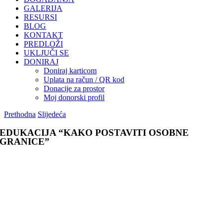
GALERIJA
RESURSI
BLOG
KONTAKT
PREDLOŽI
UKLJUČI SE
DONIRAJ
Doniraj karticom
Uplata na račun / QR kod
Donacije za prostor
Moj donorski profil
Prethodna
Slijedeća
EDUKACIJA “KAKO POSTAVITI OSOBNE
GRANICE”