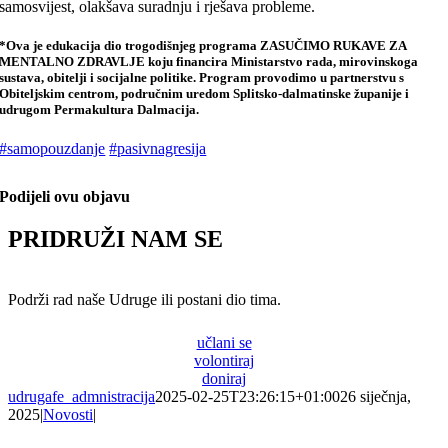
samosvijest, olakšava suradnju i rješava probleme.
*Ova je edukacija dio trogodišnjeg programa ZASUČIMO RUKAVE ZA
MENTALNO ZDRAVLJE koju financira Ministarstvo rada, mirovinskoga
sustava, obitelji i socijalne politike. Program provodimo u partnerstvu s
Obiteljskim centrom, područnim uredom Splitsko-dalmatinske županije i
udrugom Permakultura Dalmacija.
#samopouzdanje
#pasivnagresija
Podijeli ovu objavu
PRIDRUŽI NAM SE
Podrži rad naše Udruge ili postani dio tima.
učlani se
volontiraj
doniraj
udrugafe_admnistracija
2025-02-25T23:26:15+01:00
26 siječnja,
2025
|
Novosti
|