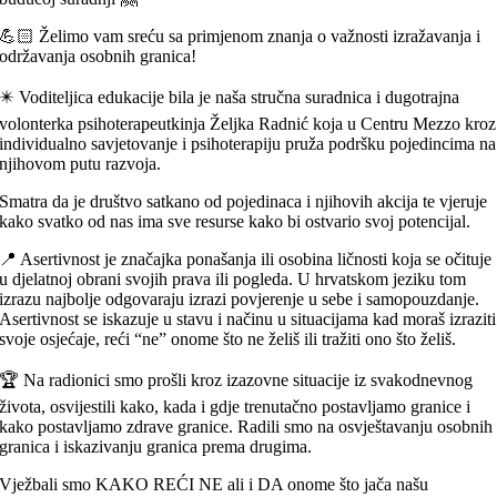
💪🏻 Želimo vam sreću sa primjenom znanja o važnosti izražavanja i
održavanja osobnih granica!
✴️ Voditeljica edukacije bila je naša stručna suradnica i dugotrajna
volonterka psihoterapeutkinja Željka Radnić koja u Centru Mezzo kroz
individualno savjetovanje i psihoterapiju pruža podršku pojedincima na
njihovom putu razvoja.
Smatra da je društvo satkano od pojedinaca i njihovih akcija te vjeruje
kako svatko od nas ima sve resurse kako bi ostvario svoj potencijal.
📍 Asertivnost je značajka ponašanja ili osobina ličnosti koja se očituje
u djelatnoj obrani svojih prava ili pogleda. U hrvatskom jeziku tom
izrazu najbolje odgovaraju izrazi povjerenje u sebe i samopouzdanje.
Asertivnost se iskazuje u stavu i načinu u situacijama kad moraš izraziti
svoje osjećaje, reći “ne” onome što ne želiš ili tražiti ono što želiš.
🏆 Na radionici smo prošli kroz izazovne situacije iz svakodnevnog
života, osvijestili kako, kada i gdje trenutačno postavljamo granice i
kako postavljamo zdrave granice. Radili smo na osvještavanju osobnih
granica i iskazivanju granica prema drugima.
Vježbali smo KAKO REĆI NE ali i DA onome što jača našu