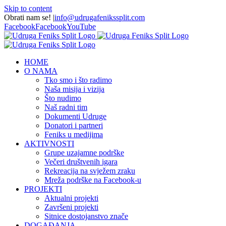
Skip to content
Obrati nam se!
|
info@udrugafenikssplit.com
Facebook
Facebook
YouTube
HOME
O NAMA
Tko smo i što radimo
Naša misija i vizija
Što nudimo
Naš radni tim
Dokumenti Udruge
Donatori i partneri
Feniks u medijima
AKTIVNOSTI
Grupe uzajamne podrške
Večeri društvenih igara
Rekreacija na svježem zraku
Mreža podrške na Facebook-u
PROJEKTI
Aktualni projekti
Završeni projekti
Sitnice dostojanstvo znače
DOGAĐANJA