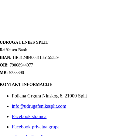
UDRUGA FENIKS SPLIT
Raiffeisen Bank
IBAN:
HR8124840081135155359
OIB
: 79068944977
MB:
5253390
KONTAKT INFORMACIJE
Poljana Grgura Ninskog 6, 21000 Split
info@udrugafenikssplit.com
Facebook stranica
Facebook privatna grupa