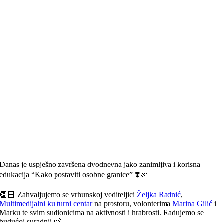
Danas je uspješno završena dvodnevna jako zanimljiva i korisna
edukacija “Kako postaviti osobne granice” ❣️🎉
👏🏻 Zahvaljujemo se vrhunskoj voditeljici
Željka Radnić
,
Multimedijalni kulturni centar
na prostoru, volonterima
Marina Gilić
i
Marku te svim sudionicima na aktivnosti i hrabrosti. Radujemo se
budućoj suradnji 🤗