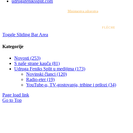
udrugafenikssplit.com
Izrada web stranice financirana je sredstvima
Ministarstva zdravstva
. Sadržaj web stranice
isključiva je odgovornost udruge i ni pod kojim uvjetima ne može se smatrati kao odraz
stajališta Ministarstva zdravstva.
© 2022 – 2026 UDRUGA FENIKS SPLIT | DESIGN BY
FLÈCHE
Toggle Sliding Bar Area
Kategorije
Novosti (253)
S naše strane kauča (81)
Udruga Feniks Split u medijima (173)
Novinski članci (120)
Radio-eter (19)
YouTube-u, TV-gostovanja, tribine i prilozi (34)
Page load link
Go to Top