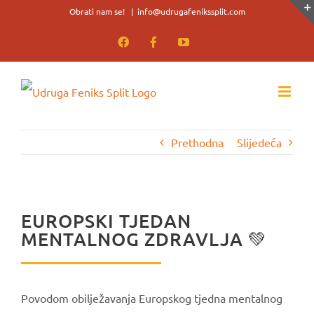
Skip
Obrati nam se!
|
info@udrugafenikssplit.com
to
Facebook
Facebook
YouTube
content
Prethodna
Slijedeća
EUROPSKI TJEDAN
MENTALNOG ZDRAVLJA 💚
Povodom obilježavanja Europskog tjedna mentalnog