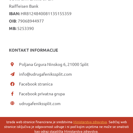
Raiffeisen Bank
IBAN:
HR8124840081135155359
OIB
: 79068944977
MB:
5253390
KONTAKT INFORMACIJE
Poljana Grgura Ninskog 6, 21000 Split
info@udrugafenikssplit.com
Facebook stranica
Facebook privatna grupa
udrugafenikssplit.com
Izrada web stranice financirana je sredstvima
Ministarstva zdravstva
. Sadržaj web
stranice isključiva je odgovornost udruge i ni pod kojim uvjetima ne može se smatrati
kao odraz stajališta Ministarstva zdravstva.