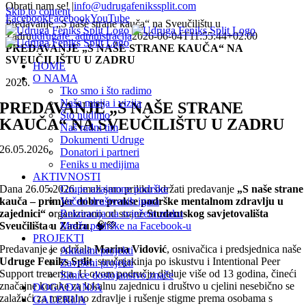
Obrati nam se!
|
info@udrugafenikssplit.com
Skip to content
Facebook
Facebook
YouTube
Predavanje „S naše strane kauča“ na Sveučilištu u
Zadru
udrugafe_admnistracija
2026-06-04T11:55:44+02:00
PREDAVANJE „S NAŠE STRANE KAUČA“ NA
SVEUČILIŠTU U ZADRU
HOME
O NAMA
2026.
Tko smo i što radimo
Naša misija i vizija
PREDAVANJE „S NAŠE STRANE
Što nudimo
KAUČA“ NA SVEUČILIŠTU U ZADRU
Naš radni tim
Dokumenti Udruge
26.05.2026.
Donatori i partneri
Feniks u medijima
AKTIVNOSTI
Dana 26.05.2026. imali smo priliku održati predavanje
Grupe uzajamne podrške
„S naše strane
kauča – primjer dobre prakse podrške mentalnom zdravlju u
Večeri društvenih igara
zajednici“
organizirano od strane
Rekreacija na svježem zraku
Studentskog savjetovališta
Sveučilišta u Zadru
Mreža podrške na Facebook-u
. 🧠💚
PROJEKTI
Predavanje je održala
Marina Vidović
, osnivačica i predsjednica naše
Aktualni projekti
Udruge Feniks Split
, stručnjakinja po iskustvu i Intentional Peer
Završeni projekti
Support trenerica. U ovom području djeluje više od 13 godina, čineći
Sitnice dostojanstvo znače
značajne korake za lokalnu zajednicu i društvo u cjelini nesebično se
DOGAĐANJA
zalažući za mentalno zdravlje i rušenje stigme prema osobama s
GALERIJA