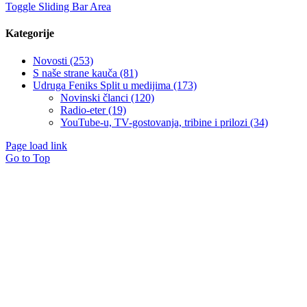
Toggle Sliding Bar Area
Kategorije
Novosti (253)
S naše strane kauča (81)
Udruga Feniks Split u medijima (173)
Novinski članci (120)
Radio-eter (19)
YouTube-u, TV-gostovanja, tribine i prilozi (34)
Page load link
Go to Top