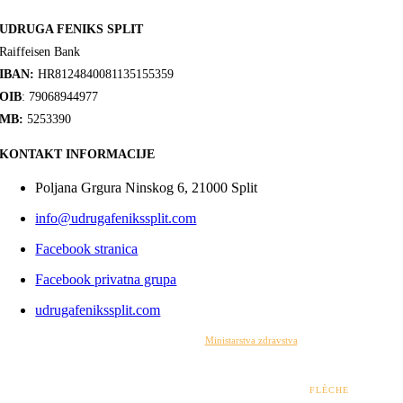
UDRUGA FENIKS SPLIT
Raiffeisen Bank
IBAN:
HR8124840081135155359
OIB
: 79068944977
MB:
5253390
KONTAKT INFORMACIJE
Poljana Grgura Ninskog 6, 21000 Split
info@udrugafenikssplit.com
Facebook stranica
Facebook privatna grupa
udrugafenikssplit.com
Izrada web stranice financirana je sredstvima
Ministarstva zdravstva
. Sadržaj web stranice
isključiva je odgovornost udruge i ni pod kojim uvjetima ne može se smatrati kao odraz
stajališta Ministarstva zdravstva.
© 2022 – 2026 UDRUGA FENIKS SPLIT | DESIGN BY
FLÈCHE