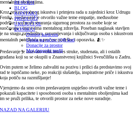
mentalnim oboljenjima.
RESURSI
BLOG
Kroz prikaz osobnog iskustva i primjera rada u zajednici kroz Udrugu
KONTAKT
Feniks, predavanje je otvorilo važne teme empatije, međusobne
PREDLOŽI
podrške i važnosti stvaranja sigurnog prostora za osobe koje se
UKLJUČI SE
suočavaju s izazovima mentalnog zdravlja. Poseban naglasak stavljen
DONIRAJ
je na snagu zajedništva, razumijevanja i uključivanja osoba s iskustvo
Doniraj karticom
mentalnih poteškoća u procese podrške i oporavka. 🫂✨
Uplata na račun / QR kod
Donacije za prostor
Moj donorski profil
Predavanje je izazvalo velik interes struke, studenata, ali i ostalih
građana koji su se okupili u Znanstvenoj knjižnici Sveučilišta u Zadru.
Ovim putem se želimo zahvaliti na pozivu i prilici da predstavimo svoj
rad te ispričamo neke, po reakciji slušatelja, inspirativne priče i iskustva
koja potiču na razmišljanje!
Vjerujemo da smo ovim predavanjem uspješno otvorili važne teme i
pokazali kapacitete i sposobnosti osoba s mentalnim oboljenjima kad
im se pruži prilika, te otvorili prostor za neke nove suradnje.
NAZAD NA GALERIJU