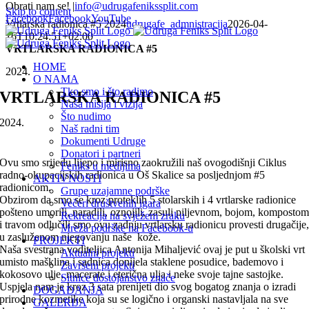
Obrati nam se!
|
info@udrugafenikssplit.com
Skip to content
Facebook
Facebook
YouTube
Vrtlarska radionica #5 2024
udrugafe_admnistracija
2026-04-
16T10:24:51+02:00
VRTLARSKA RADIONICA #5
HOME
2024.
O NAMA
Tko smo i što radimo
VRTLARSKA RADIONICA #5
Naša misija i vizija
Što nudimo
2024.
Naš radni tim
Dokumenti Udruge
Donatori i partneri
Ovu smo srijedu lijepo i mirisno zaokružili naš ovogodišnji Ciklus
Feniks u medijima
radno-okupacijskih radionica u Oš Skalice sa posljednjom #5
AKTIVNOSTI
radionicom.
Grupe uzajamne podrške
Obzirom da smo se kroz proteklih 5 stolarskih i 4 vrtlarske radionice
Večeri društvenih igara
pošteno umorili, naradili, oznojili, zasuli piljevnom, bojom, komposto
Rekreacija na svježem zraku
i travom odlučili smo ovu zadnju vrtlarsku radionicu provesti drugačije
Mreža podrške na Facebook-u
u zasluženom njegovanju naše kože.
PROJEKTI
Naša svestrana voditeljica Antonija Mihaljević ovaj je put u školski vrt
Aktualni projekti
umisto mašklina i sadnica donijela staklene posudice, bademovo i
Završeni projekti
kokosovo ulje, macerate i eterična ulja i neke svoje tajne sastojke.
Sitnice dostojanstvo znače
Uspjela nam je kroz 3 sata prenijeti dio svog bogatog znanja o izradi
DOGAĐANJA
prirodne kozmetike koja su se logično i organski nastavljala na sve
GALERIJA