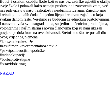
Botici i ostalom osoblju škole koji su nas bez zadrške ugostili u okrilju
svoje škole i pokazali kako nemaju predrasuda i zatvorenih vrata, već
nas prihvaćaju u našoj različitosti i neobičnim idejama. Zajedno smo
kreirali puno malih čuda ali i jednu lijepu kreativnu zajednicu koja
svakim danom raste. Veselimo se budućim zajedničkim pustolovinama.
I naravno hvala svim sugrađanima, susjedima, učenicima, roditeljima,
volonterima i našim starim i novim članovima koji su nam ukazali
povjerenje dolaskom na ove aktivnosti. Sretni smo što ste postali dio
ovog vrijednog plemena.
#kadsemalerukeslože
#
zasučimorukavezamentalnozdravl
je
#paketpsihosocijalnepodrške
#radnaokupacija
#borbaprotivstigme
#ostavidobartrag
NAZAD