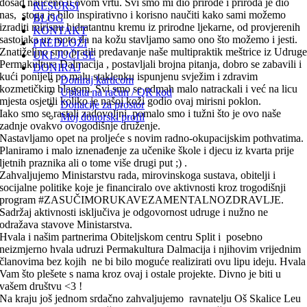
dosad naučeno u ovom vrtu. Svi smo mi dio prirode i priroda je dio
RESURSI
nas, stoga je bilo inspirativno i korisno naučiti kako sami možemo
BLOG
izraditi mirisnu hidratantnu kremu iz prirodne ljekarne, od provjerenih
KONTAKT
sastojaka uz moto da na kožu stavljamo samo ono što možemo i jesti.
PREDLOŽI
Znatiželjno smo pratili predavanje naše multipraktik meštrice iz Udrug
UKLJUČI SE
Permakultura Dalmacija , postavljali brojna pitanja, dobro se zabavili i
DONIRAJ
kući ponijeli po malu staklenku ispunjenu svježim i zdravim
Doniraj karticom
kozmetičkim blagom. Svi smo se odmah malo natrackali i već na licu
Uplata na račun / QR kod
mjesta osjetili koliko je našoj koži godio ovaj mirisni poklon.
Donacije za prostor
Iako smo se rastali zadovoljni, pomalo smo i tužni što je ovo naše
Moj donorski profil
zadnje ovakvo ovogodišnje druženje.
Nastavljamo opet na proljeće s novim radno-okupacijskim pothvatima.
Planiramo i malo iznenađenje za učenike škole i djecu iz kvarta prije
ljetnih praznika ali o tome više drugi put ;) .
Zahvaljujemo Ministarstvu rada, mirovinskoga sustava, obitelji i
socijalne politike koje je financiralo ove aktivnosti kroz trogodišnji
program #ZASUČIMORUKAVEZAMENTALNOZDRAVL
JE.
Sadržaj aktivnosti isključiva je odgovornost udruge i nužno ne
odražava stavove Ministarstva.
Hvala i našim partnerima Obiteljskom centru Split i posebno
neizmjerno hvala udruzi Permakultura Dalmacija i njihovim vrijednim
članovima bez kojih ne bi bilo moguće realizirati ovu lipu ideju. Hvala
Vam što plešete s nama kroz ovaj i ostale projekte. Divno je biti u
vašem društvu <3 !
Na kraju još jednom srdačno zahvaljujemo ravnatelju Oš Skalice Leu