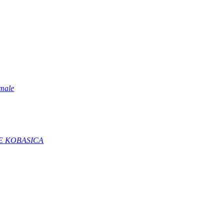
 male
JE KOBASICA