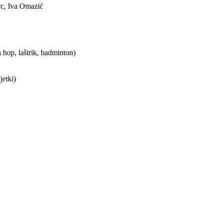
rc, Iva Omazić
a hop, laštrik, badminton)
etki)