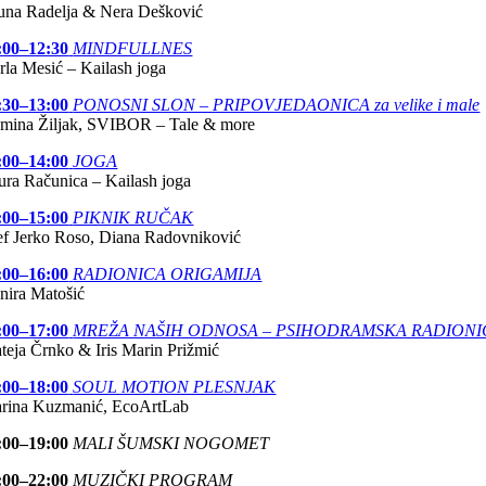
una Radelja & Nera Dešković
:00–12:30
MINDFULLNES
rla Mesić – Kailash joga
:30–13:00
PONOSNI SLON – PRIPOVJEDAONICA za velike i male
smina Žiljak, SVIBOR – Tale & more
:00–14:00
JOGA
ura Računica – Kailash joga
:00–15:00
PIKNIK RUČAK
ef Jerko Roso, Diana Radovniković
:00–16:00
RADIONICA ORIGAMIJA
nira Matošić
:00–17:00
MREŽA NAŠIH ODNOSA – PSIHO­DRAMSKA RADIONI
teja Črnko & Iris Marin Prižmić
:00–18:00
SOUL MOTION PLESNJAK
rina Kuzmanić, EcoArtLab
:00–19:00
MALI ŠUMSKI NOGOMET
:00–22:00
MUZIČKI PROGRAM