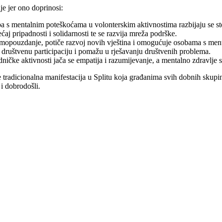
je jer ono doprinosi:
 s mentalnim poteškoćama u volonterskim aktivnostima razbijaju se ste
ćaj pripadnosti i solidarnosti te se razvija mreža podrške.
mopouzdanje, potiče razvoj novih vještina i omogućuje osobama s men
u društvenu participaciju i pomažu u rješavanju društvenih problema.
edničke aktivnosti jača se empatija i razumijevanje, a mentalno zdravlje
onalna manifestacija u Splitu koja građanima svih dobnih skupina p
i dobrodošli.