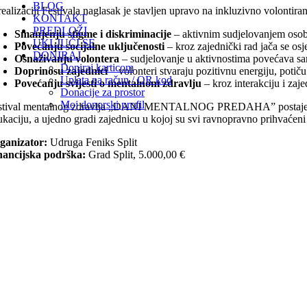
BLOG
ealizaciji Festivala naglasak je stavljen upravo na inkluzivno volontiran
KONTAKT
PREDLOŽI
Smanjenju stigme i diskriminacije
– aktivnim sudjelovanjem osoba
UKLJUČI SE
Povećanju socijalne uključenosti
– kroz zajednički rad jača se osje
DONIRAJ
Osnaživanju volontera
– sudjelovanje u aktivnostima povećava sa
Doniraj karticom
Doprinosu zajednici
– volonteri stvaraju pozitivnu energiju, potič
Uplata na račun / QR kod
Povećanju svijesti o mentalnom zdravlju
– kroz interakciju i zaj
Donacije za prostor
Moj donorski profil
stival mentalnog zdravlja „DANI MENTALNOG PREDAHA” postaje tradici
ukaciju, a ujedno gradi zajednicu u kojoj su svi ravnopravno prihvaćeni 
ganizator:
Udruga Feniks Split
nancijska podrška:
Grad Split, 5.000,00 €