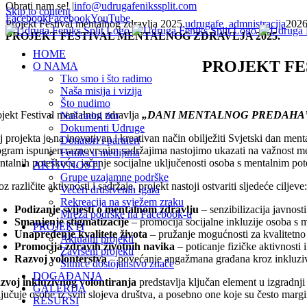
Obrati nam se!
|
info@udrugafenikssplit.com
Skip to content
Facebook
Facebook
YouTube
Projekt Festival mentalnog zdravlja 2025.
udrugafe_admnistracija
2026
PROJEKT FESTIVAL MENTALNOG ZDRAVLJA 2025.
HOME
PROJEKT FE
O NAMA
Tko smo i što radimo
Naša misija i vizija
Što nudimo
ojekt Festival mentalnog zdravlja
„DANI MENTALNOG PREDAHA
Naš radni tim
Dokumenti Udruge
lj projekta je na inovativan i kreativan način obilježiti Svjetski dan m
Donatori i partneri
ogram ispunjen raznovrsnim sadržajima nastojimo ukazati na važnost me
Feniks u medijima
ntalnih poteškoća, jačanje socijalne uključenosti osoba s mentalnim po
AKTIVNOSTI
Grupe uzajamne podrške
z različite aktivnosti i sadržaje, projekt nastoji ostvariti sljedeće ciljeve
Večeri društvenih igara
Rekreacija na svježem zraku
Podizanje svijesti o mentalnom zdravlju
– senzibilizacija javnost
Mreža podrške na Facebook-u
Smanjenje stigmatizacije
– promocija socijalne inkluzije osoba s
PROJEKTI
Unapređenje kvalitete života
– pružanje mogućnosti za kvalitetno
Aktualni projekti
Promocija zdravih životnih navika
– poticanje fizičke aktivnosti 
Završeni projekti
Razvoj volonterstva
– povećanje angažmana građana kroz inkluziv
Sitnice dostojanstvo znače
DOGAĐANJA
zvoj inkluzivnog volontiranja
predstavlja ključan element u izgradnji
GALERIJA
ljučuje osobe iz svih slojeva društva, a posebno one koje su često mar
RESURSI