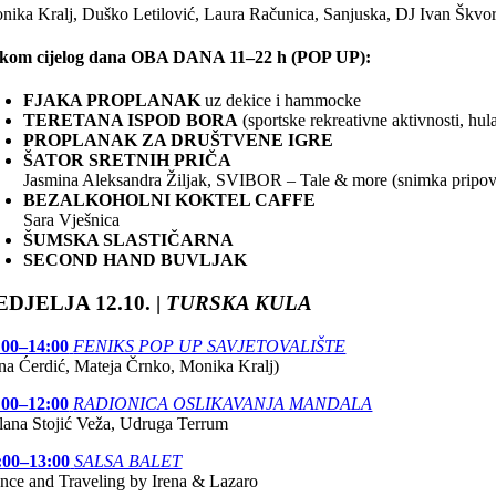
nika Kralj, Duško Letilović, Laura Računica, Sanjuska, DJ Ivan Škvo
kom cijelog dana OBA DANA 11–22 h (POP UP):
FJAKA PROPLANAK
uz dekice i hammocke
TERETANA ISPOD BORA
(sportske rekreativne aktivnosti, hul
PROPLANAK ZA DRUŠTVENE IGRE
ŠATOR SRETNIH PRIČA
Jasmina Aleksandra Žiljak, SVIBOR – Tale & more (snimka pripovj
BEZALKOHOLNI KOKTEL CAFFE
Sara Vješnica
ŠUMSKA SLASTIČARNA
SECOND HAND BUVLJAK
EDJELJA 12.10. |
TURSKA KULA
:00–14:00
FENIKS POP UP SAVJETOVALIŠTE
na Ćerdić, Mateja Črnko, Monika Kralj)
:00–12:00
RADIONICA OSLIKAVANJA MANDALA
lana Stojić Veža, Udruga Terrum
:00–13:00
SALSA BALET
nce and Traveling by Irena & Lazaro