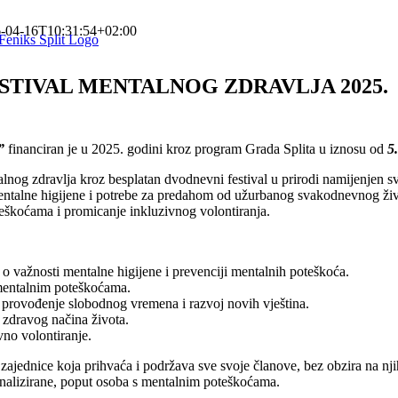
-04-16T10:31:54+02:00
STIVAL MENTALNOG ZDRAVLJA 2025.
”
financiran je u 2025. godini kroz program Grada Splita u iznosu od
5
entalnog zdravlja kroz besplatan dvodnevni festival u prirodi namijenjen
ntalne higijene i potrebe za predahom od užurbanog svakodnevnog živo
teškoćama i promicanje inkluzivnog volontiranja.
:
i o važnosti mentalne higijene i prevenciji mentalnih poteškoća.
 mentalnim poteškoćama.
 provođenje slobodnog vremena i razvoj novih vještina.
i zdravog načina života.
no volontiranje.
 zajednice koja prihvaća i podržava sve svoje članove, bez obzira na nji
ginalizirane, poput osoba s mentalnim poteškoćama.