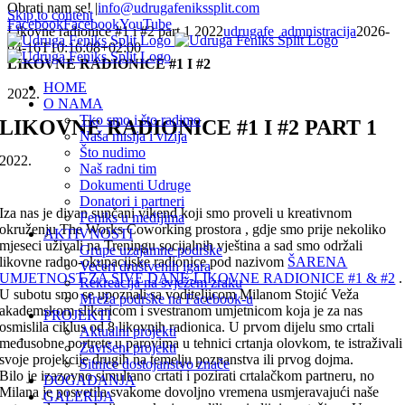
Obrati nam se!
|
info@udrugafenikssplit.com
Skip to content
Facebook
Facebook
YouTube
Likovne radionice #1 i #2 part 1 2022
udrugafe_admnistracija
2026-
04-16T10:16:08+02:00
LIKOVNE RADIONICE #1 I #2
HOME
2022.
O NAMA
Tko smo i što radimo
LIKOVNE RADIONICE #1 I #2 PART 1
Naša misija i vizija
Što nudimo
2022.
Naš radni tim
Dokumenti Udruge
Donatori i partneri
Iza nas je divan sunčani vikend koji smo proveli u kreativnom
Feniks u medijima
okruženju The Works Coworking prostora , gdje smo prije nekoliko
AKTIVNOSTI
mjeseci uživali na Treningu socijalnih vještina a sad smo održali
Grupe uzajamne podrške
likovne radno-okupacijske radionice pod nazivom
ŠARENA
Večeri društvenih igara
UMJETNOST ZA SIVE DANE-LIKOVNE RADIONICE #1 & #2
.
Rekreacija na svježem zraku
U subotu smo se upoznali sa voditeljicom Milanom Stojić Veža
Mreža podrške na Facebook-u
akademskom slikaricom i svestranom umjetnicom koja je za nas
PROJEKTI
osmislila ciklus od 8 likovnih radionica. U prvom dijelu smo crtali
Aktualni projekti
međusobne portrete u parovima u tehnici crtanja olovkom, te istraživali
Završeni projekti
svoje projekcije drugih na temelju poznanstva ili prvog dojma.
Sitnice dostojanstvo znače
Bilo je izazovno simultano crtati i pozirati crtalačkom partneru, no
DOGAĐANJA
Milana je posvetila svakome dovoljno vremena usmjeravajući naše
GALERIJA