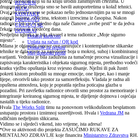
poteze olovkom koji su na kraju urodili zanimljivim crtežima. U
RESURSI
drugom dijelu druženja smo se bavili autoportretima u kolaž tehnici.
BLOG
Ovaj vid izražavanja se pokazao nešto jednostavnijim pa su se mnogi
KONTAKT
zaigrali bojama, oblicima, tekstom i izrescima iz časopisa. Nakon
PREDLOŽI
radionice bilo je očigledno dga naše članove „svrbe prsti“ te da jedva
UKLJUČI SE
čekaju nastavak sljedećeg dana.
DONIRAJ
Nedjeljna tehnika je bila akvarel a tema radionice „Moje sigurno
Doniraj karticom
mjesto“.
Uplata na račun / QR kod
Milana je objasnila osnove ove umirujuće i kontemplativne slikarske
Donacije za prostor
tehnike te dala upute za nanošenje boja u mokroj, suhoj i kombiniranoj
Moj donorski profil
varijanti. Vedrana je bila zadužena za tumačenje procesa vizualizacije i
zapisivanja karakteristika i objekata sigurnog mjesta, prethodno vodeći
kratku vježbu opuštanja kroz svjesno disanje. Nježni ili pak žustri
pokreti kistom probudili su mnoge emocije, one lijepe, kao i manje
lijepe, otvorivši tako prostor za samorefleksiju. Vladala je radna ali
opuštena atmosfera, koju je popratila nježna poticajna glazba u
pozadini. Pri završetku radionice otvorili smo prostor za memoriranje i
integriranje kreiranog sigurnog mjesta, te dijeljenje dojmova i osjećaja
nastalih u tijeku radionice.
Hvala
The Works Split
timu na ponovnom velikodušnom besplatnom
ustupanju prostora i iznimnoj susretljivosti. Hvala i
Vedrana JM
na
odličnim nedjeljnim slikicama.
Vidimo se i sljedeći vikend, isto vrijeme, ista adresa!
*Ove su aktivnosti dio projekta ZASUČIMO RUKAVE ZA
MENTALNO ZDRAVLJE koje financira
Ministarstvo Zdravstva
RH.