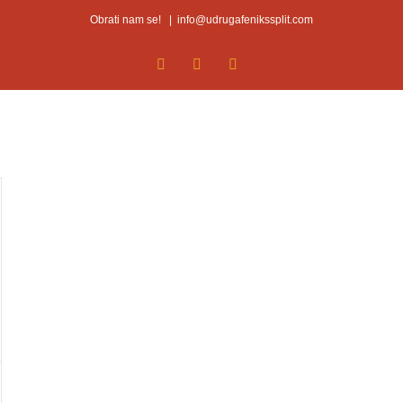
Obrati nam se!
|
info@udrugafenikssplit.com
Facebook
Facebook
YouTube