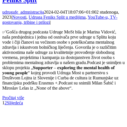
Feniks Split
udrugafe_admnistracija
2024-02-04T18:07:06+01:00
2 studenoga,
2023
|
Novosti
,
Udruga Feniks Split u medijima
,
YouTube-u, TV-
gostovanja, tribine i prilozi
|
✅Gošća drugog podcasta Udruge MoSt bila je Marina Vidović,
naša predsjednica i jedna od osnivača prve udruge u Splitu koju
vode i čiji članovi su većinom osobe s poteškoćama mentalnog
zdravlja i iskustvom bolničkog liječenja. Govorila je o različitim
aktivnostima naše udruge za kvalitetnije provođenje slobodnog
vremena, projektima i kampanja za dostojanstven život osoba s
problemima mentalnog zdravlja u našem gradu.Podcast je snimljen u
sklopu projekta „𝐒𝐮𝐩𝐩𝐨𝐫𝐭𝐞𝐫 – 𝐞𝐱𝐩𝐥𝐨𝐫𝐢𝐧𝐠 𝐭𝐡𝐞 𝐦𝐞𝐧𝐭𝐚𝐥 𝐡𝐞𝐚𝐥𝐭𝐡 𝐨𝐟
𝐲𝐨𝐮𝐧𝐠 𝐩𝐞𝐨𝐩𝐥𝐞“ kojeg provodi Udruga Most u partnerstvu s
Društvom Lojtra iz Slovenije i Curba de cultura iz Rumunjske uz
financijsku podršku Erasmus +.Podcast su snimili Milan Šabić i
Miroslav Lelas iz „None of the above“.
Pročitaj više
1
2
Slijedeća