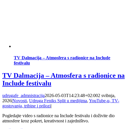
TV Dalmacija – Atmosfera s radionice na Include
festivalu
TV Dalmacija – Atmosfera s radionice na
Include festivalu
udrugafe_admnistracija
2026-05-03T14:23:48+02:00
2 svibnja,
2026
|
Novosti
,
Udruga Feniks Split u medijima
,
YouTube-u, TV-
gostovanja, tribine i prilozi
|
Pogledajte video s radionice na Include festivalu i doživite dio
atmosfere kroz pokret, kreativnost i zajedništvo.