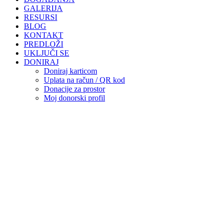
GALERIJA
RESURSI
BLOG
KONTAKT
PREDLOŽI
UKLJUČI SE
DONIRAJ
Doniraj karticom
Uplata na račun / QR kod
Donacije za prostor
Moj donorski profil