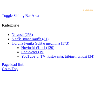
isključiva je odgovornost udruge i ni pod kojim uvjetima ne može se smatrati kao odraz
stajališta Ministarstva zdravstva.
© 2022 – 2026 UDRUGA FENIKS SPLIT | DESIGN BY
FLÈCHE
Toggle Sliding Bar Area
Kategorije
Novosti (253)
S naše strane kauča (81)
Udruga Feniks Split u medijima (173)
Novinski članci (120)
Radio-eter (19)
YouTube-u, TV-gostovanja, tribine i prilozi (34)
Page load link
Go to Top