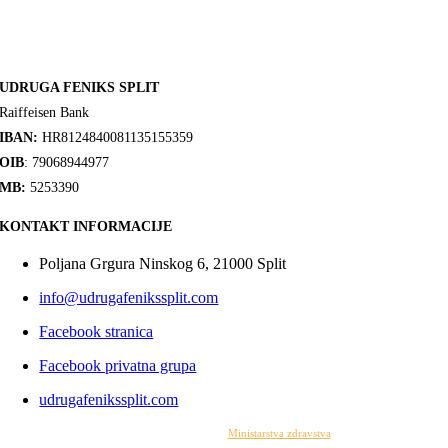
UDRUGA FENIKS SPLIT
Raiffeisen Bank
IBAN:
HR8124840081135155359
OIB
: 79068944977
MB:
5253390
KONTAKT INFORMACIJE
Poljana Grgura Ninskog 6, 21000 Split
info@udrugafenikssplit.com
Facebook stranica
Facebook privatna grupa
udrugafenikssplit.com
Izrada web stranice financirana je sredstvima
Ministarstva zdravstva
. Sadržaj web stranice