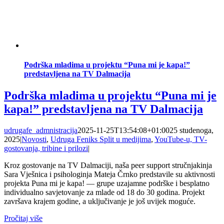
Podrška mladima u projektu “Puna mi je kapa!”
predstavljena na TV Dalmacija
Podrška mladima u projektu “Puna mi je
kapa!” predstavljena na TV Dalmacija
udrugafe_admnistracija
2025-11-25T13:54:08+01:00
25 studenoga,
2025
|
Novosti
,
Udruga Feniks Split u medijima
,
YouTube-u, TV-
gostovanja, tribine i prilozi
|
Kroz gostovanje na TV Dalmaciji, naša peer support stručnjakinja
Sara Vješnica i psihologinja Mateja Črnko predstavile su aktivnosti
projekta Puna mi je kapa! — grupe uzajamne podrške i besplatno
individualno savjetovanje za mlade od 18 do 30 godina. Projekt
završava krajem godine, a uključivanje je još uvijek moguće.
Pročitaj više