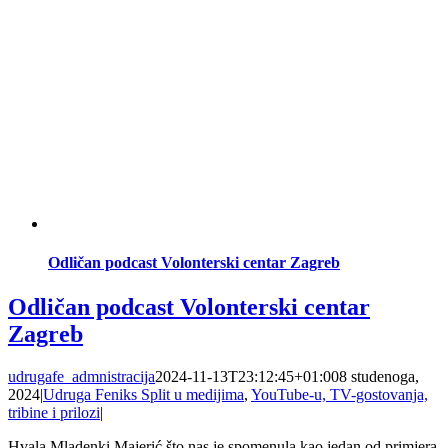
Odličan podcast Volonterski centar Zagreb
Odličan podcast Volonterski centar
Zagreb
udrugafe_admnistracija
2024-11-13T23:12:45+01:00
8 studenoga,
2024
|
Udruga Feniks Split u medijima
,
YouTube-u, TV-gostovanja,
tribine i prilozi
|
Hvala Mladenki Majerić što nas je spomenula kao jedan od primjera