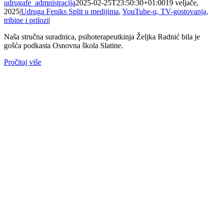
udrugafe_admnistracija
2025-02-25T23:50:30+01:00
19 veljače,
2025
|
Udruga Feniks Split u medijima
,
YouTube-u, TV-gostovanja,
tribine i prilozi
|
Naša stručna suradnica, psihoterapeutkinja Željka Radnić bila je
gošća podkasta Osnovna škola Slatine.
Pročitaj više