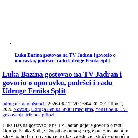
Luka Bazina gostovao na TV Jadran i govorio o
oporavku, podršci i radu Udruge Feniks Split
Luka Bazina gostovao na TV Jadran i
govorio o oporavku, podršci i radu
Udruge Feniks Split
udrugafe_admnistracija
2026-06-17T20:16:04+02:00
17 lipnja,
2026
|
Novosti
,
Udruga Feniks Split u medijima
,
YouTube-u, TV-
gostovanja, tribine i prilozi
|
Luka Bazina gostovao je na TV Jadran gdje je govorio o radu
Udruge Feniks Split, važnosti otvorenog razgovora o mentalnom
zdravlju, borbi protiv stigme te ulozi zajednice i stručne pomoći u