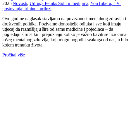
2025
|
Novosti
,
Udruga Feniks Split u medijima
,
YouTube-u, TV-
gostovanja, tribine i prilozi
|
Ove godine naglasak stavljamo na povezanost mentalnog zdravlja i
društvenih politika. Pozivamo donositelje odluka i sve koji imaju
utjecaj da razmišljaju šire od same medicine i pojedinca – da
pogledaju širu sliku i prepoznaju koliko je važno baviti se uzrocima
lošeg mentalnog zdravlja, koji mogu pogoditi svakoga od nas, u bilo
kojem trenutku života.
Pročitaj više