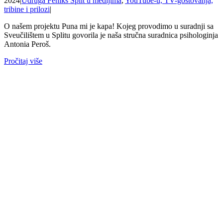
2024
|
Udruga Feniks Split u medijima
,
YouTube-u, TV-gostovanja,
tribine i prilozi
|
O našem projektu Puna mi je kapa! Kojeg provodimo u suradnji sa
Sveučilištem u Splitu govorila je naša stručna suradnica psihologinja
Antonia Peroš.
Pročitaj više