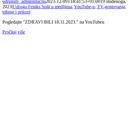
udrugafe_admnistracija
2023-12-09T18:41:53+01:00
19 studenoga,
2023
|
Udruga Feniks Split u medijima
,
YouTube-u, TV-gostovanja,
tribine i prilozi
|
Pogledajte "ZDRAVI BILI 18.11.2023." na YouTubeu
Pročitaj više