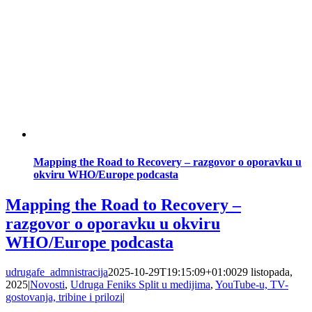
Mapping the Road to Recovery – razgovor o oporavku u
okviru WHO/Europe podcasta
Mapping the Road to Recovery –
razgovor o oporavku u okviru
WHO/Europe podcasta
udrugafe_admnistracija
2025-10-29T19:15:09+01:00
29 listopada,
2025
|
Novosti
,
Udruga Feniks Split u medijima
,
YouTube-u, TV-
gostovanja, tribine i prilozi
|