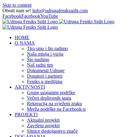
Skip to content
Obrati nam se!
|
info@udrugafenikssplit.com
Facebook
Facebook
YouTube
HOME
O NAMA
Tko smo i što radimo
Naša misija i vizija
Što nudimo
Naš radni tim
Dokumenti Udruge
Donatori i partneri
Feniks u medijima
AKTIVNOSTI
Grupe uzajamne podrške
Večeri društvenih igara
Rekreacija na svježem zraku
Mreža podrške na Facebook-u
PROJEKTI
Aktualni projekti
Završeni projekti
Sitnice dostojanstvo znače
DOGAĐANJA