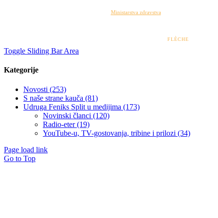
Izrada web stranice financirana je sredstvima
Ministarstva zdravstva
. Sadržaj web stranice
isključiva je odgovornost udruge i ni pod kojim uvjetima ne može se smatrati kao odraz
stajališta Ministarstva zdravstva.
© 2022 – 2026 UDRUGA FENIKS SPLIT | DESIGN BY
FLÈCHE
Toggle Sliding Bar Area
Kategorije
Novosti (253)
S naše strane kauča (81)
Udruga Feniks Split u medijima (173)
Novinski članci (120)
Radio-eter (19)
YouTube-u, TV-gostovanja, tribine i prilozi (34)
Page load link
Go to Top