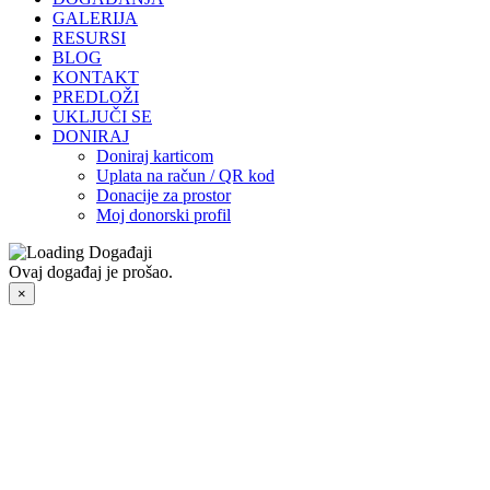
GALERIJA
RESURSI
BLOG
KONTAKT
PREDLOŽI
UKLJUČI SE
DONIRAJ
Doniraj karticom
Uplata na račun / QR kod
Donacije za prostor
Moj donorski profil
Ovaj događaj je prošao.
×