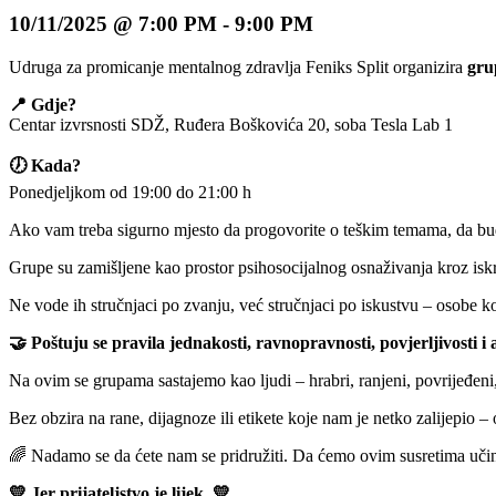
10/11/2025 @ 7:00 PM
-
9:00 PM
Udruga za promicanje mentalnog zdravlja Feniks Split organizira
gru
📍 Gdje?
Centar izvrsnosti SDŽ, Ruđera Boškovića 20, soba Tesla Lab 1
🕖 Kada?
Ponedjeljkom od 19:00 do 21:00 h
Ako vam treba sigurno mjesto da progovorite o teškim temama, da bude
Grupe su zamišljene kao prostor psihosocijalnog osnaživanja kroz isk
Ne vode ih stručnjaci po zvanju, već stručnjaci po iskustvu – osobe ko
🤝 Poštuju se pravila jednakosti, ravnopravnosti, povjerljivosti i
Na ovim se grupama sastajemo kao ljudi – hrabri, ranjeni, povrijeđeni, 
Bez obzira na rane, dijagnoze ili etikete koje nam je netko zalijepio
🌈 Nadamo se da ćete nam se pridružiti. Da ćemo ovim susretima učinit
💛 Jer prijateljstvo je lijek. 💛