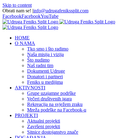
Skip to content
Obrati nam se!
|
info@udrugafenikssplit.com
Facebook
Facebook
YouTube
HOME
O NAMA
Tko smo i što radimo
Naša misija i vizija
Što nudimo
Naš radni tim
Dokumenti Udruge
Donatori i partneri
Feniks u medijima
AKTIVNOSTI
Grupe uzajamne podrške
Večeri društvenih igara
Rekreacija na svježem zraku
Mreža podrške na Facebook-u
PROJEKTI
Aktualni projekti
Završeni projekti
Sitnice dostojanstvo znače
DOGAĐANJA