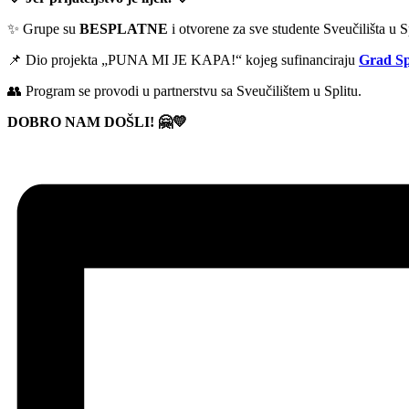
✨ Grupe su
BESPLATNE
i otvorene za sve studente Sveučilišta u S
📌 Dio projekta „PUNA MI JE KAPA!“ kojeg sufinanciraju
Grad Sp
👥 Program se provodi u partnerstvu sa Sveučilištem u Splitu.
DOBRO NAM DOŠLI! 🤗💛