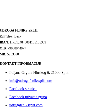
UDRUGA FENIKS SPLIT
Raiffeisen Bank
IBAN:
HR8124840081135155359
OIB
: 79068944977
MB:
5253390
KONTAKT INFORMACIJE
Poljana Grgura Ninskog 6, 21000 Split
info@udrugafenikssplit.com
Facebook stranica
Facebook privatna grupa
udrugafenikssplit.com