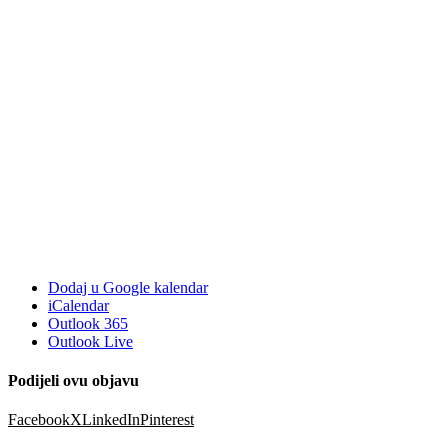
Dodaj u Google kalendar
iCalendar
Outlook 365
Outlook Live
Podijeli ovu objavu
Facebook
X
LinkedIn
Pinterest