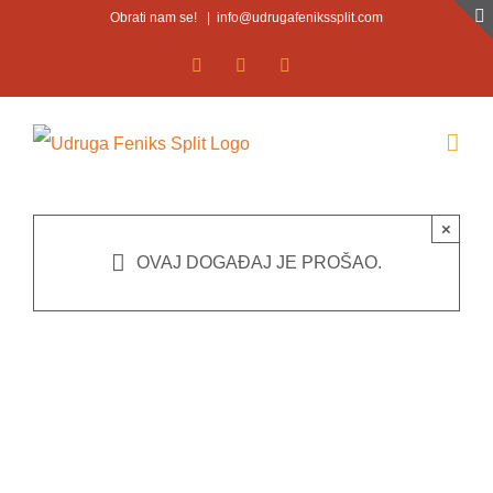
Skip
Obrati nam se!
|
info@udrugafenikssplit.com
to
Facebook
Facebook
YouTube
content
×
OVAJ DOGAĐAJ JE PROŠAO.