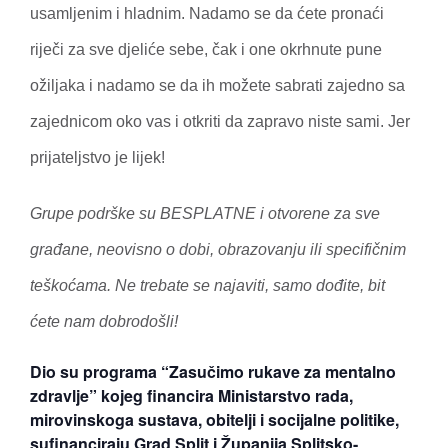
usamljenim i hladnim. Nadamo se da ćete pronaći
riječi za sve djeliće sebe, čak i one okrhnute pune
ožiljaka i nadamo se da ih možete sabrati zajedno sa
zajednicom oko vas i otkriti da zapravo niste sami. Jer
prijateljstvo je lijek!
Grupe podrške su BESPLATNE i otvorene za sve
građane, neovisno o dobi, obrazovanju ili specifičnim
teškoćama. Ne trebate se najaviti, samo dođite, bit
ćete nam dobrodošli!
Dio su programa “Zasučimo rukave za mentalno
zdravlje” kojeg financira Ministarstvo rada,
mirovinskoga sustava, obitelji i socijalne politike,
sufinanciraju Grad Split i Županija Splitsko-