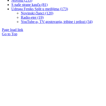
Novosti (253)
S naše strane kauča (81)
Udruga Feniks Split u medijima (173)
Novinski članci (120)
Radio-eter (19)
YouTube-u, TV-gostovanja, tribine i prilozi (34)
Page load link
Go to Top