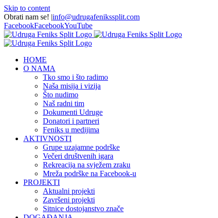
Skip to content
Obrati nam se!
|
info@udrugafenikssplit.com
Facebook
Facebook
YouTube
HOME
O NAMA
Tko smo i što radimo
Naša misija i vizija
Što nudimo
Naš radni tim
Dokumenti Udruge
Donatori i partneri
Feniks u medijima
AKTIVNOSTI
Grupe uzajamne podrške
Večeri društvenih igara
Rekreacija na svježem zraku
Mreža podrške na Facebook-u
PROJEKTI
Aktualni projekti
Završeni projekti
Sitnice dostojanstvo znače
DOGAĐANJA