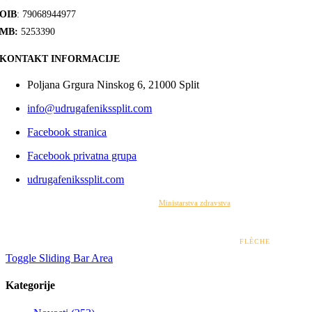
OIB
: 79068944977
MB:
5253390
KONTAKT INFORMACIJE
Poljana Grgura Ninskog 6, 21000 Split
info@udrugafenikssplit.com
Facebook stranica
Facebook privatna grupa
udrugafenikssplit.com
Izrada web stranice financirana je sredstvima
Ministarstva zdravstva
. Sadržaj web stranice
isključiva je odgovornost udruge i ni pod kojim uvjetima ne može se smatrati kao odraz
stajališta Ministarstva zdravstva.
© 2022 – 2026 UDRUGA FENIKS SPLIT | DESIGN BY
FLÈCHE
Toggle Sliding Bar Area
Kategorije