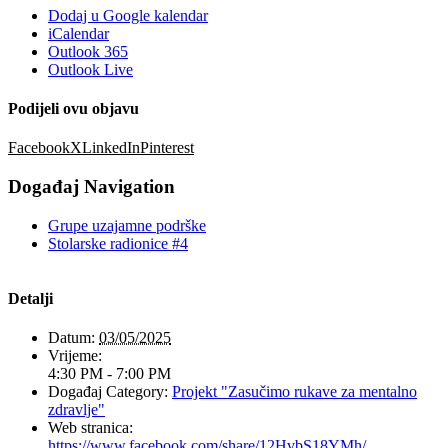
Dodaj u Google kalendar
iCalendar
Outlook 365
Outlook Live
Podijeli ovu objavu
Facebook
X
LinkedIn
Pinterest
Događaj Navigation
Grupe uzajamne podrške
Stolarske radionice #4
Detalji
Datum:
03/05/2025
Vrijeme:
4:30 PM - 7:00 PM
Događaj Category:
Projekt "Zasučimo rukave za mentalno
zdravlje"
Web stranica:
https://www.facebook.com/share/12HvbS18YMh/