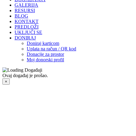
GALERIJA
RESURSI
BLOG
KONTAKT
PREDLOŽI
UKLJUČI SE
DONIRAJ
Doniraj karticom
Uplata na račun / QR kod
Donacije za prostor
Moj donorski profil
Ovaj događaj je prošao.
×