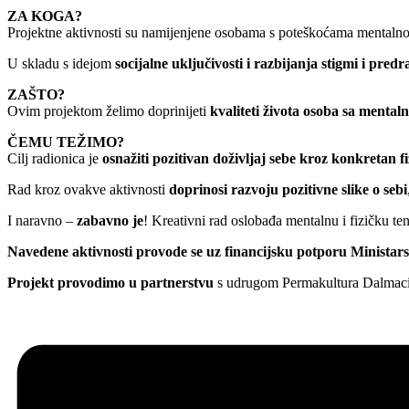
ZA KOGA?
Projektne aktivnosti su namijenjene osobama s poteškoćama mentalnog
U skladu s idejom
socijalne uključivosti i razbijanja stigmi i pred
ZAŠTO?
Ovim projektom želimo doprinijeti
kvaliteti života osoba sa mental
ČEMU TEŽIMO?
Cilj radionica je
osnažiti pozitivan doživljaj sebe kroz konkretan fi
Rad kroz ovakve aktivnosti
doprinosi razvoju pozitivne slike o sebi
I naravno –
zabavno je
! Kreativni rad oslobađa mentalnu i fizičku ten
Navedene aktivnosti provode se uz financijsku potporu Ministarstv
Projekt provodimo u partnerstvu
s udrugom Permakultura Dalmacij