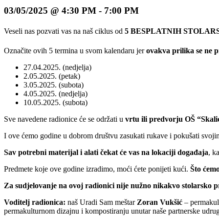
03/05/2025 @ 4:30 PM
-
7:00 PM
Veseli nas pozvati vas na naš ciklus od
5 BESPLATNIH STOLARSK
Označite ovih 5 termina u svom kalendaru jer
ovakva prilika se ne 
27.04.2025. (nedjelja)
2.05.2025. (petak)
3.05.2025. (subota)
4.05.2025. (nedjelja)
10.05.2025. (subota)
Sve navedene radionice će se održati u
vrtu ili predvorju OŠ “Skali
I ove ćemo godine u dobrom društvu zasukati rukave i pokušati svojim 
Sav potrebni materijal i alati čekat će vas na lokaciji događaja
, k
Predmete koje ove godine izradimo, moći ćete ponijeti kući.
Što ćemo
Za sudjelovanje na ovoj radionici nije nužno nikakvo stolarsko 
Voditelj radionica:
naš Uradi Sam meštar
Zoran Vukšić
– permakultu
permakulturnom dizajnu i kompostiranju unutar naše partnerske udruge 