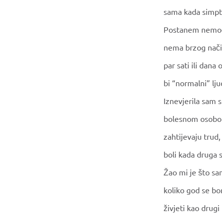
sama kada simpto
Postanem nemoćn
nema brzog način
par sati ili dana
bi “normalni” lju
Iznevjerila sam s
bolesnom osobom
zahtijevaju trud
boli kada druga s
Žao mi je što sam
koliko god se bo
živjeti kao drugi