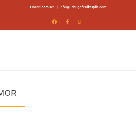
Obrati nam se!
|
info@udrugafenikssplit.com
Facebook
Facebook
YouTube
UMOR