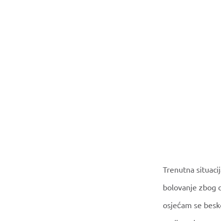
Trenutna situaci
bolovanje zbog d
osjećam se besko