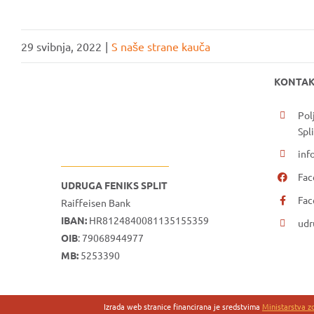
29 svibnja, 2022
|
S naše strane kauča
KONTAK
Pol
Spli
inf
Fac
UDRUGA FENIKS SPLIT
Fac
Raiffeisen Bank
IBAN:
HR8124840081135155359
udr
OIB
: 79068944977
MB:
5253390
Izrada web stranice financirana je sredstvima
Ministarstva z