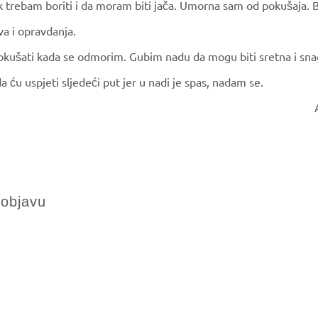
k trebam boriti i da moram biti jača. Umorna sam od pokušaja.
va i opravdanja.
okušati kada se odmorim. Gubim nadu da mogu biti sretna i sn
ću uspjeti sljedeći put jer u nadi je spas, nadam se.
 objavu