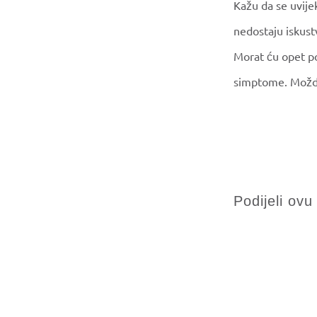
Kažu da se uvije
nedostaju iskust
Morat ću opet p
simptome. Možda 
Podijeli ovu