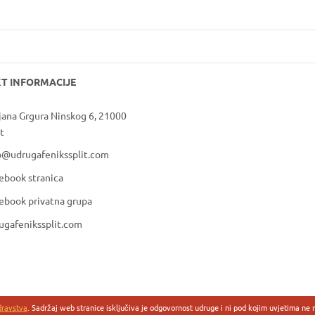
T INFORMACIJE
jana Grgura Ninskog 6, 21000
t
o@udrugafenikssplit.com
ebook stranica
ebook privatna grupa
ugafenikssplit.com
dravstva
. Sadržaj web stranice isključiva je odgovornost udruge i ni pod kojim uvjetima ne 