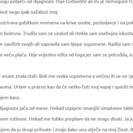
ogu pobjeći od dijagnoze. Nije čudovište ali mi je nemoguće fu
život nego ipak nažalost moj.
ustrirana gubitkom vremena na krive osobe, poslodavce i na po
 bolesna. Trudila sam se uzalud ali stekla sam osebujna iskustv
e nauštrb svojih ali napravila sam lijepe uspomene. Radila sa
m veću plaću. Nije vrijedno ništa od toga jer sam se potrošila, ist
 nisam znala stati. Boli me svaka uspomena a većinu ih se ne sj
rauma. Urlam u prazno kao da će netko čuti moj vapaj i spasiti
kujem kaos.
 dijagnoza jača od mene. Nekad uspijem smanjiti simptome tabl
vom rutinom. Nekad me toliko preplave da ne mogu disati. Ja 
ujem da ju drugi prihvate i znaju kako ona utječe na moj život. R