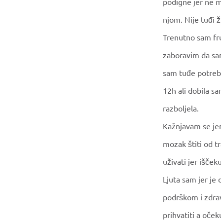
podigne jer ne m
njom. Nije tuđi 
Trenutno sam fr
zaboravim da sam
sam tuđe potreb
12h ali dobila sa
razboljela.
Kažnjavam se jer
mozak štiti od t
uživati jer išče
Ljuta sam jer je
podrškom i zdra
prihvatiti a oček