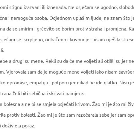
mi stignu izazvani ili iznenada. Ne osjećam se ugodno, slobodn
a i nemoguća osoba. Odjednom uplašim ljude, ne znam što je
a da se smirim i grčevito se borim protiv straha i promjena. 
 osjećam se iscrpljeno, odbačeno i krivom jer nisam riješila stres
di.
ebe a drugi su mene. Rekli su da će me voljeti ali otišli su jer n
. Vjerovala sam da je moguće mene voljeti iako nisam savrše
, kompromise, empatiju i potporu jer nikad ne ide glatko. Nisu 
trana želi biti sebična i skrivati namjere.
 bolesna a ne bi se smjela osjećati krivom. Žao mi je što mi živo
rila protiv bolesti. Žao mi je što sam razočarala sebe jer sam o
 i doživjela poraz.