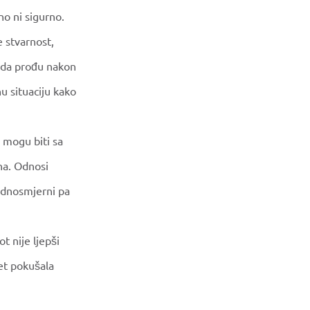
o ni sigurno.
 stvarnost,
Kada prođu nakon
nu situaciju kako
e mogu biti sa
na. Odnosi
jednosmjerni pa
t nije ljepši
pet pokušala