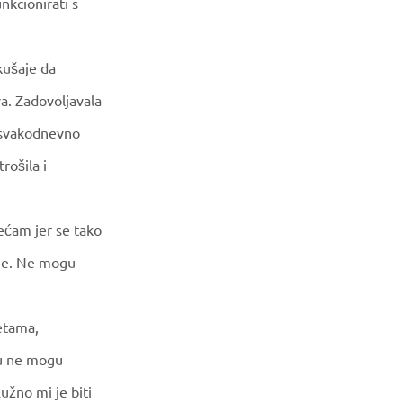
nkcionirati s
kušaje da
a. Zadovoljavala
m svakodnevno
rošila i
ećam jer se tako
 me. Ne mogu
etama,
ju ne mogu
užno mi je biti