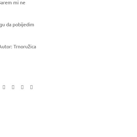
 Barem mi ne
agu da pobijedim
Autor: Trnoružica