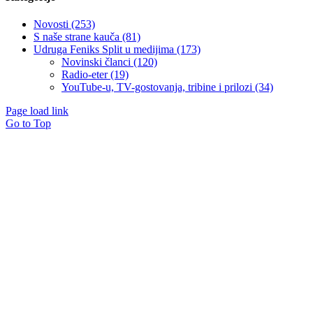
Novosti (253)
S naše strane kauča (81)
Udruga Feniks Split u medijima (173)
Novinski članci (120)
Radio-eter (19)
YouTube-u, TV-gostovanja, tribine i prilozi (34)
Page load link
Go to Top