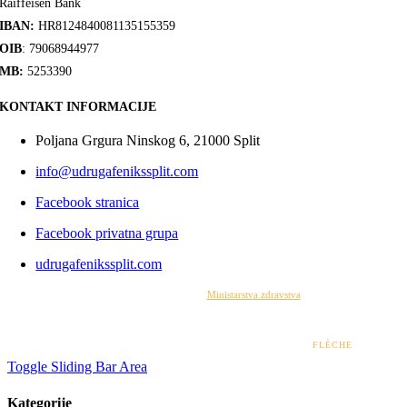
Raiffeisen Bank
IBAN:
HR8124840081135155359
OIB
: 79068944977
MB:
5253390
KONTAKT INFORMACIJE
Poljana Grgura Ninskog 6, 21000 Split
info@udrugafenikssplit.com
Facebook stranica
Facebook privatna grupa
udrugafenikssplit.com
Izrada web stranice financirana je sredstvima
Ministarstva zdravstva
. Sadržaj web stranice
isključiva je odgovornost udruge i ni pod kojim uvjetima ne može se smatrati kao odraz
stajališta Ministarstva zdravstva.
© 2022 – 2026 UDRUGA FENIKS SPLIT | DESIGN BY
FLÈCHE
Toggle Sliding Bar Area
Kategorije