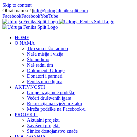
Skip to content
Obrati nam se!
|
info@udrugafenikssplit.com
Facebook
Facebook
YouTube
HOME
O NAMA
Tko smo i što radimo
Naša misija i vizija
Što nudimo
Naš radni tim
Dokumenti Udruge
Donatori i partneri
Feniks u medijima
AKTIVNOSTI
Grupe uzajamne podrške
Večeri društvenih igara
Rekreacija na svježem zraku
Mreža podrške na Facebook-u
PROJEKTI
Aktualni projekti
Završeni projekti
Sitnice dostojanstvo znače
DOGAĐANJA