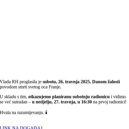
Vlada RH proglasila je
subotu, 26. travnja 2025. Danom žalosti
povodom smrti svetog oca Franje.
U skladu s tim,
otkazujemo planiranu subotnju radionicu
i vidimo
se već sutradan –
u nedjelju, 27. travnja, u 16:30
na prvoj radionici!
Hvala na razumijevanju. 🕯
LINK NA DOGAĐAJ