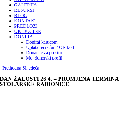
GALERIJA
RESURSI
BLOG
KONTAKT
PREDLOŽI
UKLJUČI SE
DONIRAJ
Doniraj karticom
Uplata na račun / QR kod
Donacije za prostor
Moj donorski profil
Prethodna
Slijedeća
DAN ŽALOSTI 26.4. – PROMJENA TERMINA
STOLARSKE RADIONICE