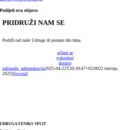
Podijeli ovu objavu
PRIDRUŽI NAM SE
Podrži rad naše Udruge ili postani dio tima.
učlani se
volontiraj
doniraj
udrugafe_admnistracija
2025-04-22T20:39:47+02:00
22 travnja,
2025
|
Novosti
|
UDRUGA FENIKS SPLIT