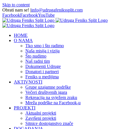
Skip to content
Obrati nam se!
|
info@udrugafenikssplit.com
Facebook
Facebook
YouTube
HOME
O NAMA
Tko smo i što radimo
Naša misija i vizija
Što nudimo
Naš radni tim
Dokumenti Udruge
Donatori i partneri
Feniks u medijima
AKTIVNOSTI
Grupe uzajamne podrške
Večeri društvenih igara
Rekreacija na svježem zraku
Mreža podrške na Facebook-u
PROJEKTI
Aktualni projekti
Završeni projekti
Sitnice dostojanstvo znače
DOGAĐANJA