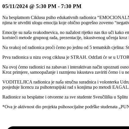
05/11/2024 @ 5:30 PM
-
7:30 PM
Na besplatnom Ciklusu psiho edukativnih radionica “EMOCIONALNA A
njima te utvrditi ulogu emocija koje obično pogrešno zovemo “negati
Emocije su naša svakodnevica, no nažalost rijetko nas tko uči kako em
koristeći metode grupnog rada, prezentacije, iskustvenog učenja kroz 
Na svakoj od radionica proći ćemo po jednu od 5 tematskih cjelina: St
Prva radionica u nizu ovog ciklusa je STRAH. Održati će se u 
Na ovoj ćemo radionici na zabavan i interaktivan način upoznati osnov
Kroz primjere, samoopažanje i razmjenu iskustava zaviriti ćemo i u 
VODITELJICA radionica je naša stručna suradnica i volonterka Udruge 
posjeduje licencu za psihoterapijski rad s konjima po metodi EAGALA.
Radionice su besplatne i otvorene za sve studente Sveučilišta u Spl
*Ova je aktivnost dio projekta psihosocijalne podrške studenata „PU