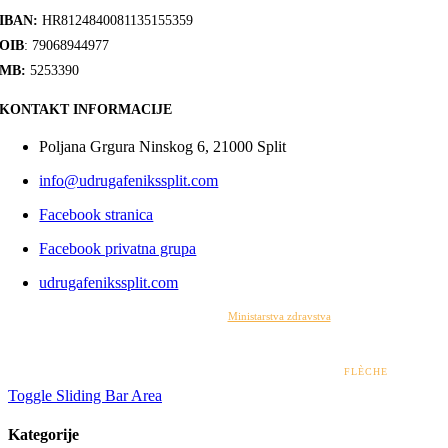
IBAN:
HR8124840081135155359
OIB
: 79068944977
MB:
5253390
KONTAKT INFORMACIJE
Poljana Grgura Ninskog 6, 21000 Split
info@udrugafenikssplit.com
Facebook stranica
Facebook privatna grupa
udrugafenikssplit.com
Izrada web stranice financirana je sredstvima
Ministarstva zdravstva
. Sadržaj web stranice
isključiva je odgovornost udruge i ni pod kojim uvjetima ne može se smatrati kao odraz
stajališta Ministarstva zdravstva.
© 2022 – 2026 UDRUGA FENIKS SPLIT | DESIGN BY
FLÈCHE
Toggle Sliding Bar Area
Kategorije