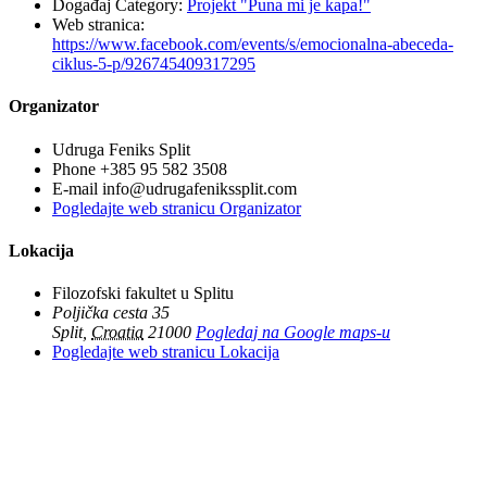
Događaj Category:
Projekt "Puna mi je kapa!"
Web stranica:
https://www.facebook.com/events/s/emocionalna-abeceda-
ciklus-5-p/926745409317295
Organizator
Udruga Feniks Split
Phone
+385 95 582 3508
E-mail
info@udrugafenikssplit.com
Pogledajte web stranicu Organizator
Lokacija
Filozofski fakultet u Splitu
Poljička cesta 35
Split
,
Croatia
21000
Pogledaj na Google maps-u
Pogledajte web stranicu Lokacija