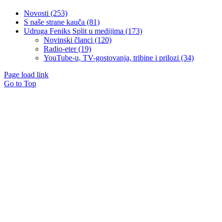
Novosti (253)
S naše strane kauča (81)
Udruga Feniks Split u medijima (173)
Novinski članci (120)
Radio-eter (19)
YouTube-u, TV-gostovanja, tribine i prilozi (34)
Page load link
Go to Top