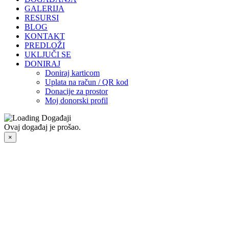
GALERIJA
RESURSI
BLOG
KONTAKT
PREDLOŽI
UKLJUČI SE
DONIRAJ
Doniraj karticom
Uplata na račun / QR kod
Donacije za prostor
Moj donorski profil
Ovaj događaj je prošao.
×