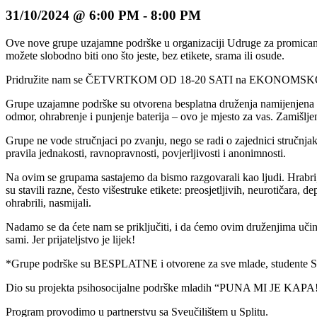
31/10/2024 @ 6:00 PM
-
8:00 PM
Ove nove grupe uzajamne podrške u organizaciji Udruge za promicanje 
možete slobodno biti ono što jeste, bez etikete, srama ili osude.
Pridružite nam se ČETVRTKOM OD 18-20 SATI na EKONOMSK
Grupe uzajamne podrške su otvorena besplatna druženja namijenjena ml
odmor, ohrabrenje i punjenje baterija – ovo je mjesto za vas. Zamišlj
Grupe ne vode stručnjaci po zvanju, nego se radi o zajednici stručnjak
pravila jednakosti, ravnopravnosti, povjerljivosti i anonimnosti.
Na ovim se grupama sastajemo da bismo razgovarali kao ljudi. Hrabri, 
su stavili razne, često višestruke etikete: preosjetljivih, neurotičara, 
ohrabrili, nasmijali.
Nadamo se da ćete nam se priključiti, i da ćemo ovim druženjima učini
sami. Jer prijateljstvo je lijek!
*Grupe podrške su BESPLATNE i otvorene za sve mlade, studente Sveuči
Dio su projekta psihosocijalne podrške mladih “PUNA MI JE KAPA!” k
Program provodimo u partnerstvu sa Sveučilištem u Splitu.