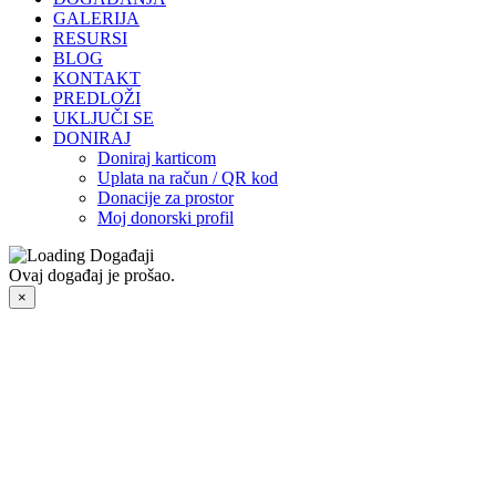
GALERIJA
RESURSI
BLOG
KONTAKT
PREDLOŽI
UKLJUČI SE
DONIRAJ
Doniraj karticom
Uplata na račun / QR kod
Donacije za prostor
Moj donorski profil
Ovaj događaj je prošao.
×