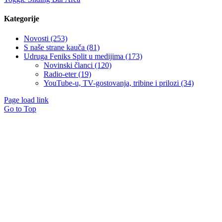
Kategorije
Novosti (253)
S naše strane kauča (81)
Udruga Feniks Split u medijima (173)
Novinski članci (120)
Radio-eter (19)
YouTube-u, TV-gostovanja, tribine i prilozi (34)
Page load link
Go to Top