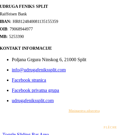
UDRUGA FENIKS SPLIT
Raiffeisen Bank
IBAN:
HR8124840081135155359
OIB
: 79068944977
MB:
5253390
KONTAKT INFORMACIJE
Poljana Grgura Ninskog 6, 21000 Split
info@udrugafenikssplit.com
Facebook stranica
Facebook privatna grupa
udrugafenikssplit.com
Izrada web stranice financirana je sredstvima
Ministarstva zdravstva
. Sadržaj web stranice
isključiva je odgovornost udruge i ni pod kojim uvjetima ne može se smatrati kao odraz
stajališta Ministarstva zdravstva.
© 2022 – 2026 UDRUGA FENIKS SPLIT | DESIGN BY
FLÈCHE
Toggle Sliding Bar Area