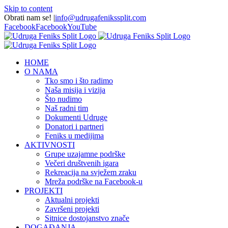
Skip to content
Obrati nam se!
|
info@udrugafenikssplit.com
Facebook
Facebook
YouTube
HOME
O NAMA
Tko smo i što radimo
Naša misija i vizija
Što nudimo
Naš radni tim
Dokumenti Udruge
Donatori i partneri
Feniks u medijima
AKTIVNOSTI
Grupe uzajamne podrške
Večeri društvenih igara
Rekreacija na svježem zraku
Mreža podrške na Facebook-u
PROJEKTI
Aktualni projekti
Završeni projekti
Sitnice dostojanstvo znače
DOGAĐANJA