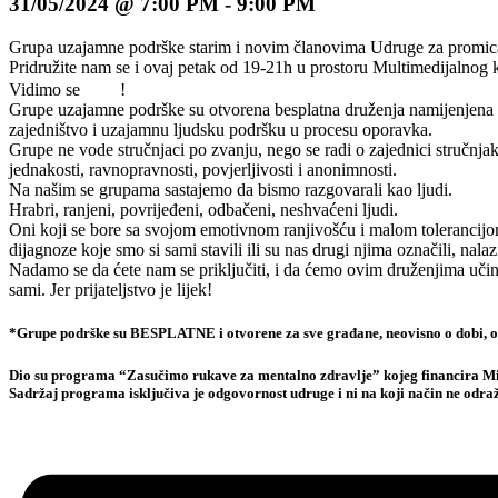
31/05/2024 @ 7:00 PM
-
9:00 PM
Grupa uzajamne podrške starim i novim članovima Udruge za promicanje
Pridružite nam se i ovaj petak od 19-21h u prostoru Multimedijalnog
Vidimo se
!
Grupe uzajamne podrške su otvorena besplatna druženja namijenjena oso
zajedništvo i uzajamnu ljudsku podršku u procesu oporavka.
Grupe ne vode stručnjaci po zvanju, nego se radi o zajednici stručnjak
jednakosti, ravnopravnosti, povjerljivosti i anonimnosti.
Na našim se grupama sastajemo da bismo razgovarali kao ljudi.
Hrabri, ranjeni, povrijeđeni, odbačeni, neshvaćeni ljudi.
Oni koji se bore sa svojom emotivnom ranjivošću i malom tolerancijom na
dijagnoze koje smo si sami stavili ili su nas drugi njima označili, nalazim
Nadamo se da ćete nam se priključiti, i da ćemo ovim druženjima učini
sami. Jer prijateljstvo je lijek!
*Grupe podrške su BESPLATNE i otvorene za sve građane, neovisno o dobi, obra
Dio su programa “Zasučimo rukave za mentalno zdravlje” kojeg financira Minis
Sadržaj programa isključiva je odgovornost udruge i ni na koji način ne odra