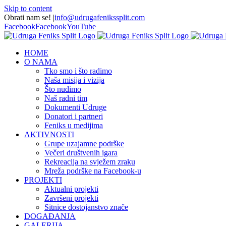
Skip to content
Obrati nam se!
|
info@udrugafenikssplit.com
Facebook
Facebook
YouTube
HOME
O NAMA
Tko smo i što radimo
Naša misija i vizija
Što nudimo
Naš radni tim
Dokumenti Udruge
Donatori i partneri
Feniks u medijima
AKTIVNOSTI
Grupe uzajamne podrške
Večeri društvenih igara
Rekreacija na svježem zraku
Mreža podrške na Facebook-u
PROJEKTI
Aktualni projekti
Završeni projekti
Sitnice dostojanstvo znače
DOGAĐANJA
GALERIJA