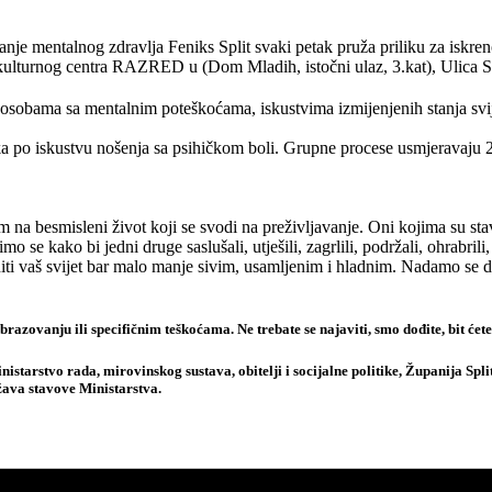
 mentalnog zdravlja Feniks Split svaki petak pruža priliku za iskreno
 kulturnog centra RAZRED u (Dom Mladih, istočni ulaz, 3.kat), Ulica S
bama sa mentalnim poteškoćama, iskustvima izmijenjenih stanja svijesti, 
a po iskustvu nošenja sa psihičkom boli. Grupne procese usmjeravaju 2 ed
 besmisleni život koji se svodi na preživljavanje. Oni kojima su stavili
o se kako bi jedni druge saslušali, utješili, zagrlili, podržali, ohrabrili,
ti vaš svijet bar malo manje sivim, usamljenim i hladnim. Nadamo se da ć
zovanju ili specifičnim teškoćama. Ne trebate se najaviti, smo dođite, bit ćet
tarstvo rada, mirovinskog sustava, obitelji i socijalne politike, Županija Spli
žava stavove Ministarstva.