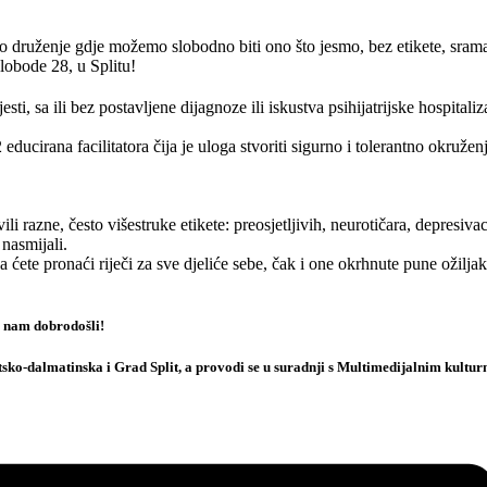
 druženje gdje možemo slobodno biti ono što jesmo, bez etikete, srama 
lobode 28, u Splitu!
sa ili bez postavljene dijagnoze ili iskustva psihijatrijske hospitaliz
ucirana facilitatora čija je uloga stvoriti sigurno i tolerantno okružen
 razne, često višestruke etikete: preosjetljivih, neurotičara, depresiva
 nasmijali.
ete pronaći riječi za sve djeliće sebe, čak i one okrhnute pune ožiljak
e nam dobrodošli!
tsko-dalmatinska i Grad Split, a provodi se u suradnji s Multimedijalnim kultu