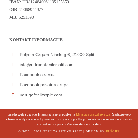
IBAN:
HR8124840081135155359
OIB
: 79068944977
MB:
5253390
KONTAKT INFORMACIJE
Poljana Grgura Ninskog 6, 21000 Split
info@udrugafenikssplit.com
Facebook stranica
Facebook privatna grupa
udrugafenikssplit.com
Izrada web stranice financirana je sredstvima
Ministarstva zdravstva
. Sadržaj web
stranice isključiva je odgovornost udruge i ni pod kojim uvjetima ne može se smatrati
kao odraz stajališta Ministarstva zdravstva.
© 2022 – 2026 UDRUGA FENIKS SPLIT | DESIGN BY
FLÈCHE