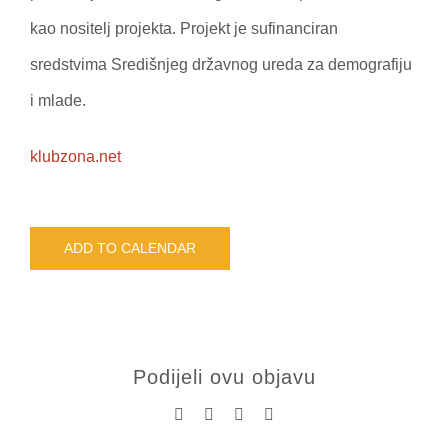
kao nositelj projekta. Projekt je sufinanciran
sredstvima Središnjeg državnog ureda za demografiju
i mlade.
klubzona.net
ADD TO CALENDAR
Podijeli ovu objavu
Facebook
X
LinkedIn
Pinterest