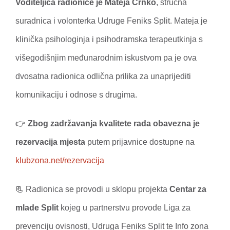
Voditeljica radionice je Mateja Črnko
, stručna
suradnica i volonterka Udruge Feniks Split. Mateja je
klinička psihologinja i psihodramska terapeutkinja s
višegodišnjim međunarodnim iskustvom pa je ova
dvosatna radionica odlična prilika za unaprijediti
komunikaciju i odnose s drugima.
👉
Zbog zadržavanja kvalitete rada obavezna je
rezervacija mjesta
putem prijavnice dostupne na
klubzona.net/rezervacija
📃 Radionica se provodi u sklopu projekta
Centar za
mlade Split
kojeg u partnerstvu provode Liga za
prevenciju ovisnosti, Udruga Feniks Split te Info zona