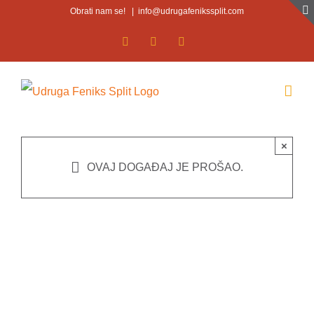
Skip
Obrati nam se!
|
info@udrugafenikssplit.com
to
Facebook
Facebook
YouTube
content
×
OVAJ DOGAĐAJ JE PROŠAO.