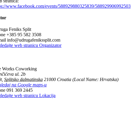
 stranica:
ps://www.facebook.com/events/588929880325839/588929906992503
tor
uga Feniks Split
one
+385 95 582 3508
mail
info@udrugafenikssplit.com
ledajte web stranicu Organizator
e Works Coworking
nčićeva ul. 2b
it
,
Splitsko dalmatinska
21000
Croatia (Local Name: Hrvatska)
ledaj na Google maps-u
one
091 369 2445
ledajte web stranicu Lokacija