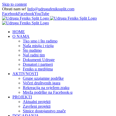
Skip to content
Obrati nam se!
|
info@udrugafenikssplit.com
Facebook
Facebook
YouTube
HOME
O NAMA
Tko smo i što radimo
Naša misija i vizija
Što nudimo
Naš radni tim
Dokumenti Udruge
Donatori i partneri
Feniks u medijima
AKTIVNOSTI
Grupe uzajamne podrške
Večeri društvenih igara
Rekreacija na svježem zraku
Mreža podrške na Facebook-u
PROJEKTI
Aktualni projekti
Završeni projekti
Sitnice dostojanstvo znače
DOGAĐANJA