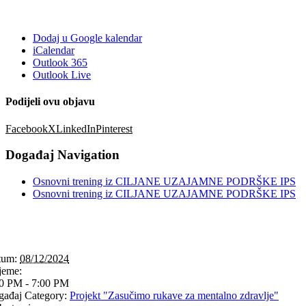
Dodaj u Google kalendar
iCalendar
Outlook 365
Outlook Live
Podijeli ovu objavu
Facebook
X
LinkedIn
Pinterest
Događaj Navigation
Osnovni trening iz CILJANE UZAJAMNE PODRŠKE IPS
Osnovni trening iz CILJANE UZAJAMNE PODRŠKE IPS
tum:
08/12/2024
jeme:
0 PM - 7:00 PM
ađaj Category:
Projekt "Zasučimo rukave za mentalno zdravlje"