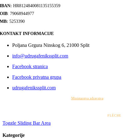
IBAN:
HR8124840081135155359
OIB
: 79068944977
MB:
5253390
KONTAKT INFORMACIJE
Poljana Grgura Ninskog 6, 21000 Split
info@udrugafenikssplit.com
Facebook stranica
Facebook privatna grupa
udrugafenikssplit.com
Izrada web stranice financirana je sredstvima
Ministarstva zdravstva
. Sadržaj web stranice
isključiva je odgovornost udruge i ni pod kojim uvjetima ne može se smatrati kao odraz
stajališta Ministarstva zdravstva.
© 2022 – 2026 UDRUGA FENIKS SPLIT | DESIGN BY
FLÈCHE
Toggle Sliding Bar Area
Kategorije