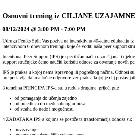
Osnovni trening iz CILJANE UZAJAMN
08/12/2024 @ 3:00 PM
-
7:00 PM
Udruga Feniks Split Vas poziva na interaktivnu 40-satnu edukaciju iz C
intenzivnom 6-dnevnom treningu koje će voditi naša peer support struč
Intentional Peer Support (IPS) je specifičan način razmišljanja i dje
support stručnjake ćemo naučiti koristiti odnose za otvaranje novih pe
IPS je praksa u kojoj nema ispravnog ili pogrešnog načina. Odnosi su 
pretpostavlja da ima točne odgovore već praksa kojoj je cilj postavljati
3 temeljna PRINCIPA IPS-a su, u radu s drugima, prijeći put:
od pomaganja do učenja zajedno
od pojedinca do međusobnog odnosa
od straha do nade i mogućnosti
4 ZADATAKA IPS-a kojima se postiže ta transformacija odnosa su:
povezivanje
upoznavanje drugačijih svjetonazora