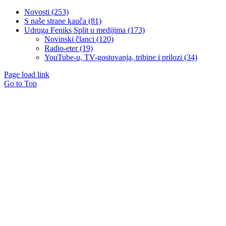
Novosti (253)
S naše strane kauča (81)
Udruga Feniks Split u medijima (173)
Novinski članci (120)
Radio-eter (19)
YouTube-u, TV-gostovanja, tribine i prilozi (34)
Page load link
Go to Top