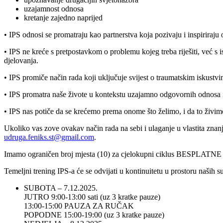
uzajamnost odnosa
kretanje zajedno naprijed
• IPS odnosi se promatraju kao partnerstva koja pozivaju i inspiriraj
• IPS ne kreće s pretpostavkom o problemu kojeg treba riješiti, već s 
djelovanja.
• IPS promiče način rada koji uključuje svijest o traumatskim iskustv
• IPS promatra naše živote u kontekstu uzajamno odgovornih odnosa 
• IPS nas potiče da se krećemo prema onome što želimo, i da to živim
Ukoliko vas zove ovakav način rada na sebi i ulaganje u vlastita znanj
udruga.feniks.st@gmail.com
.
Imamo ograničen broj mjesta (10) za cjelokupni ciklus BESPLAT
Temeljni trening IPS-a će se odvijati u kontinuitetu u prostoru naših
SUBOTA – 7.12.2025.
JUTRO 9:00-13:00 sati (uz 3 kratke pauze)
13:00-15:00 PAUZA ZA RUČAK
POPODNE 15:00-19:00 (uz 3 kratke pauze)