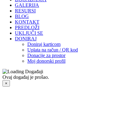
GALERIJA
RESURSI
BLOG
KONTAKT
PREDLOŽI
UKLJUČI SE
DONIRAJ
Doniraj karticom
Uplata na račun / QR kod
Donacije za prostor
Moj donorski profil
Ovaj događaj je prošao.
×