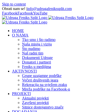
Skip to content
Obrati nam se!
|
info@udrugafenikssplit.com
Facebook
Facebook
YouTube
HOME
O NAMA
Tko smo i što radimo
Naša misija i vizija
Što nudimo
Naš radni tim
Dokumenti Udruge
Donatori i partneri
Feniks u medijima
AKTIVNOSTI
Grupe uzajamne podrške
Večeri društvenih igara
Rekreacija na svježem zraku
Mreža podrške na Facebook-u
PROJEKTI
Aktualni projekti
Završeni projekti
Sitnice dostojanstvo znače
DOGAĐANJA