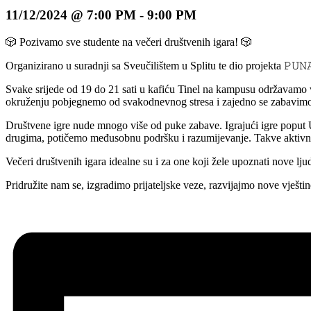
11/12/2024 @ 7:00 PM
-
9:00 PM
🎲 Pozivamo sve studente na večeri društvenih igara! 🎲
Organizirano u suradnji sa Sveučilištem u Splitu te dio projekta 𝙿𝚄𝙽𝙰 
Svake srijede od 19 do 21 sati u kafiću Tinel na kampusu održavamo v
okruženju pobjegnemo od svakodnevnog stresa i zajedno se zabavim
Društvene igre nude mnogo više od puke zabave. Igrajući igre poput Una
drugima, potičemo međusobnu podršku i razumijevanje. Takve aktivnost
Večeri društvenih igara idealne su i za one koji žele upoznati nove ljud
Pridružite nam se, izgradimo prijateljske veze, razvijajmo nove vješt