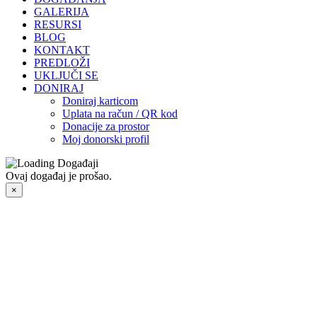
GALERIJA
RESURSI
BLOG
KONTAKT
PREDLOŽI
UKLJUČI SE
DONIRAJ
Doniraj karticom
Uplata na račun / QR kod
Donacije za prostor
Moj donorski profil
Ovaj događaj je prošao.
×