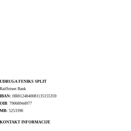
UDRUGA FENIKS SPLIT
Raiffeisen Bank
IBAN:
HR8124840081135155359
OIB
: 79068944977
MB:
5253390
KONTAKT INFORMACIJE