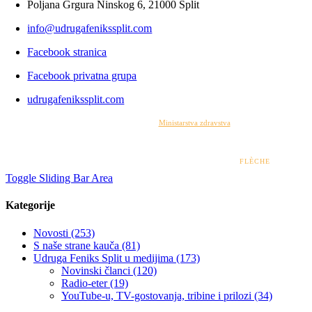
Poljana Grgura Ninskog 6, 21000 Split
info@udrugafenikssplit.com
Facebook stranica
Facebook privatna grupa
udrugafenikssplit.com
Izrada web stranice financirana je sredstvima
Ministarstva zdravstva
. Sadržaj web stranice
isključiva je odgovornost udruge i ni pod kojim uvjetima ne može se smatrati kao odraz
stajališta Ministarstva zdravstva.
© 2022 – 2026 UDRUGA FENIKS SPLIT | DESIGN BY
FLÈCHE
Toggle Sliding Bar Area
Kategorije
Novosti (253)
S naše strane kauča (81)
Udruga Feniks Split u medijima (173)
Novinski članci (120)
Radio-eter (19)
YouTube-u, TV-gostovanja, tribine i prilozi (34)