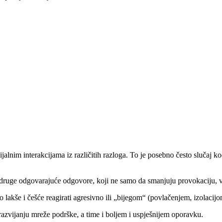
cijalnim interakcijama iz različitih razloga. To je posebno često slučaj 
r i druge odgovarajuće odgovore, koji ne samo da smanjuju provokaciju
 lakše i češće reagirati agresivno ili „bijegom“ (povlačenjem, izolacijom
razvijanju mreže podrške, a time i boljem i uspješnijem oporavku.