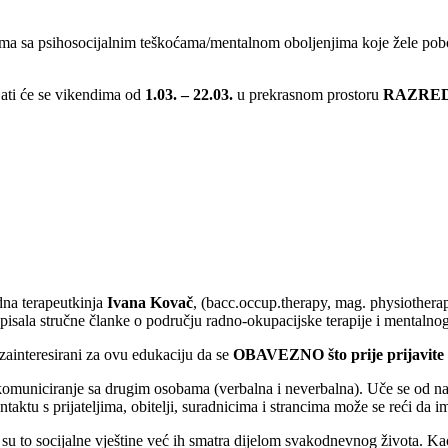
a sa psihosocijalnim teškoćama/mentalnom oboljenjima koje žele poboljša
ati će se vikendima od
1.03. – 22.03.
u prekrasnom prostoru
RAZRE
adna terapeutkinja
Ivana Kovač
, (bacc.occup.therapy, mag. physiotherap
 napisala stručne članke o području radno-okupacijske terapije i mental
ainteresirani za ovu edukaciju da se
OBAVEZNO što prije prijavite
omuniciranje sa drugim osobama (verbalna i neverbalna). Uče se od najran
ntaktu s prijateljima, obitelji, suradnicima i strancima može se reći da 
da su to socijalne vještine već ih smatra dijelom svakodnevnog života. K