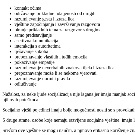
kontakt očima
održavanje prikladne udaljenosti od drugih
razumijevanje gesta i izraza lica
vještine započinjanja i završavanja razgovora
biranje prikladnih tema za razgovor s drugima
samo predstavljanje
asertivna komunikacija
interakcija s autoritetima
rješavanje sukoba
prepoznavanje vlastitih i tuđih emocija
pokazivanje empatije
razumijevanje neverbalnih znakova tijela i izraza lica
prepoznavanje može li se nekome vjerovati
razumijevanje normi i pravila
odlučivanje
Nažalost, za neke ljude socijalizacija nije lagana jer imaju manjak soc
njihovih poteškoća.
Socijalno vješti pojedinci imaju bolje mogućnosti nositi se s provok
S druge strane, osobe koje nemaju razvijene socijalne vještine, imaju l
Srećom ove vještine se mogu naučiti, a njihovo efikasno korištenje z