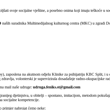
ti svoje socijalne vještine, a posebno onima koji imaju teškoće u socij
D
naših suradnika Multimedijalnog kulturnog centra (MKC) u zgradi Dom
y), zaposlena na akutnom odjelu Klinike za psihijatriju KBC Split, i u 
nog zdravlja, volonterski je supervizirala dosadašnje radno-okupacijske
na mail naše udruge:
udruga.feniks.st@gmail.com
ijeg djetinjstva, u obitelji – spontano, imitacijom, metodom pokušaja i
ima socijalne kompetencije.
ao primjer nabrojat ćemo neke: