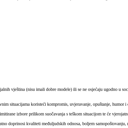
ijalnih vještina (nisu imali dobre modele) ili se ne osjećaju ugodno u so
ativnim situacijama koristeći kompromis, uvjeravanje, opuštanje, humo
imitirane izbore prilikom suočavanja s teškom situacijom te će vjerojatno
natno doprinosi kvaliteti međuljudskih odnosa, boljem samopoštovanju, 