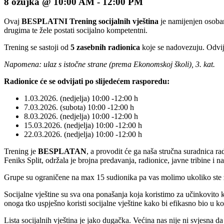
8 ožujka @ 10:00 AM
-
12:00 PM
Ovaj
BESPLATNI Trening socijalnih vještina
je namijenjen osobam
drugima te žele postati socijalno kompetentni.
Trening se sastoji od
5 zasebnih radionica
koje se nadovezuju. Odvij
Napomena: ulaz s istočne strane (prema Ekonomskoj školi), 3. kat.
Radionice će se odvijati po slijedećem rasporedu:
1.03.2026. (nedjelja) 10:00 -12:00 h
7.03.2026. (subota) 10:00 -12:00 h
8.03.2026. (nedjelja) 10:00 -12:00 h
15.03.2026. (nedjelja) 10:00 -12:00 h
22.03.2026. (nedjelja) 10:00 -12:00 h
Trening je
BESPLATAN
, a provodit će ga naša stručna suradnica r
Feniks Split, održala je brojna predavanja, radionice, javne tribine i
Grupe su ograničene na max 15 sudionika pa vas molimo ukoliko ste z
Socijalne vještine su sva ona ponašanja koja koristimo za učinkovito k
onoga tko uspješno koristi socijalne vještine kako bi efikasno bio u ko
Lista socijalnih vještina je jako dugačka. Većina nas nije ni svjesna 