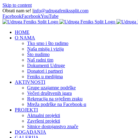
Skip to content
Obrati nam se!
|
info@udrugafenikssplit.com
Facebook
Facebook
YouTube
HOME
O NAMA
Tko smo i što radimo
Naša misija i vizija
Što nudimo
Naš radni tim
Dokumenti Udruge
Donatori i partneri
Feniks u medijima
AKTIVNOSTI
Grupe uzajamne podrške
Večeri društvenih igara
Rekreacija na svježem zraku
Mreža podrške na Facebook-u
PROJEKTI
Aktualni projekti
Završeni projekti
Sitnice dostojanstvo znače
DOGAĐANJA
GALERIJA