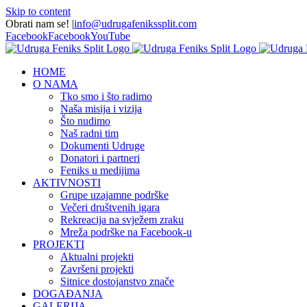
Skip to content
Obrati nam se!
|
info@udrugafenikssplit.com
Facebook
Facebook
YouTube
HOME
O NAMA
Tko smo i što radimo
Naša misija i vizija
Što nudimo
Naš radni tim
Dokumenti Udruge
Donatori i partneri
Feniks u medijima
AKTIVNOSTI
Grupe uzajamne podrške
Večeri društvenih igara
Rekreacija na svježem zraku
Mreža podrške na Facebook-u
PROJEKTI
Aktualni projekti
Završeni projekti
Sitnice dostojanstvo znače
DOGAĐANJA
GALERIJA