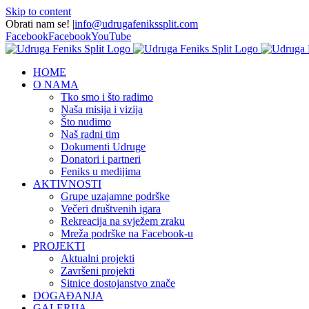
Skip to content
Obrati nam se!
|
info@udrugafenikssplit.com
Facebook
Facebook
YouTube
HOME
O NAMA
Tko smo i što radimo
Naša misija i vizija
Što nudimo
Naš radni tim
Dokumenti Udruge
Donatori i partneri
Feniks u medijima
AKTIVNOSTI
Grupe uzajamne podrške
Večeri društvenih igara
Rekreacija na svježem zraku
Mreža podrške na Facebook-u
PROJEKTI
Aktualni projekti
Završeni projekti
Sitnice dostojanstvo znače
DOGAĐANJA
GALERIJA