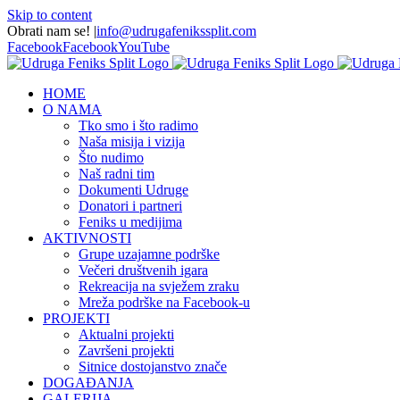
Skip to content
Obrati nam se!
|
info@udrugafenikssplit.com
Facebook
Facebook
YouTube
HOME
O NAMA
Tko smo i što radimo
Naša misija i vizija
Što nudimo
Naš radni tim
Dokumenti Udruge
Donatori i partneri
Feniks u medijima
AKTIVNOSTI
Grupe uzajamne podrške
Večeri društvenih igara
Rekreacija na svježem zraku
Mreža podrške na Facebook-u
PROJEKTI
Aktualni projekti
Završeni projekti
Sitnice dostojanstvo znače
DOGAĐANJA
GALERIJA