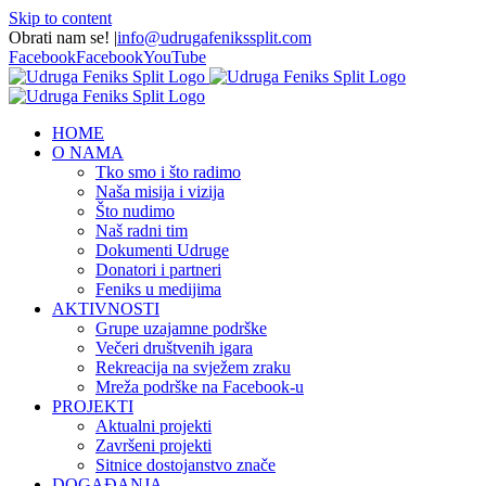
Skip to content
Obrati nam se!
|
info@udrugafenikssplit.com
Facebook
Facebook
YouTube
HOME
O NAMA
Tko smo i što radimo
Naša misija i vizija
Što nudimo
Naš radni tim
Dokumenti Udruge
Donatori i partneri
Feniks u medijima
AKTIVNOSTI
Grupe uzajamne podrške
Večeri društvenih igara
Rekreacija na svježem zraku
Mreža podrške na Facebook-u
PROJEKTI
Aktualni projekti
Završeni projekti
Sitnice dostojanstvo znače
DOGAĐANJA