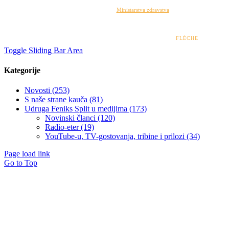
Izrada web stranice financirana je sredstvima
Ministarstva zdravstva
. Sadržaj web stranice
isključiva je odgovornost udruge i ni pod kojim uvjetima ne može se smatrati kao odraz
stajališta Ministarstva zdravstva.
© 2022 – 2026 UDRUGA FENIKS SPLIT | DESIGN BY
FLÈCHE
Toggle Sliding Bar Area
Kategorije
Novosti (253)
S naše strane kauča (81)
Udruga Feniks Split u medijima (173)
Novinski članci (120)
Radio-eter (19)
YouTube-u, TV-gostovanja, tribine i prilozi (34)
Page load link
Go to Top