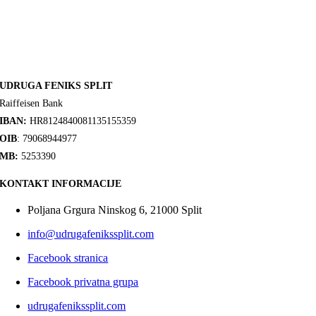
UDRUGA FENIKS SPLIT
Raiffeisen Bank
IBAN:
HR8124840081135155359
OIB
: 79068944977
MB:
5253390
KONTAKT INFORMACIJE
Poljana Grgura Ninskog 6, 21000 Split
info@udrugafenikssplit.com
Facebook stranica
Facebook privatna grupa
udrugafenikssplit.com