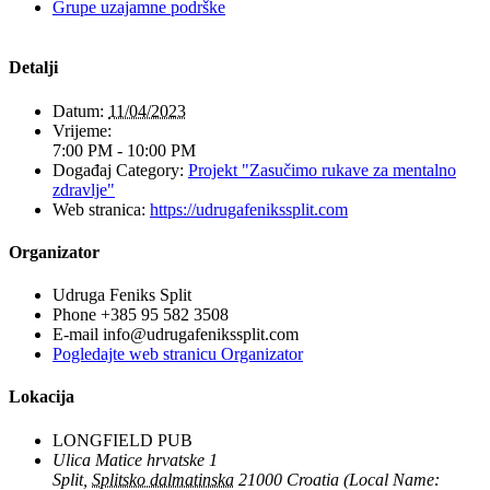
Grupe uzajamne podrške
Detalji
Datum:
11/04/2023
Vrijeme:
7:00 PM - 10:00 PM
Događaj Category:
Projekt "Zasučimo rukave za mentalno
zdravlje"
Web stranica:
https://udrugafenikssplit.com
Organizator
Udruga Feniks Split
Phone
+385 95 582 3508
E-mail
info@udrugafenikssplit.com
Pogledajte web stranicu Organizator
Lokacija
LONGFIELD PUB
Ulica Matice hrvatske 1
Split
,
Splitsko dalmatinska
21000
Croatia (Local Name: