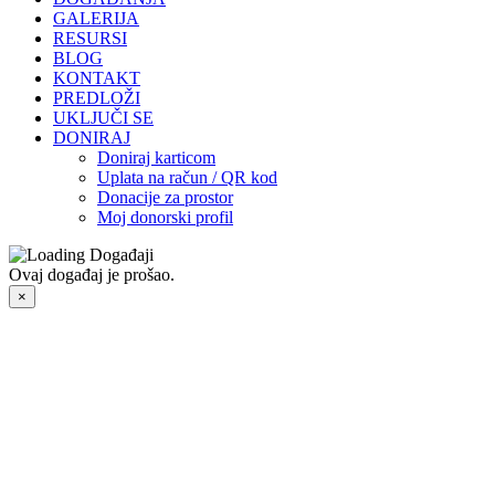
GALERIJA
RESURSI
BLOG
KONTAKT
PREDLOŽI
UKLJUČI SE
DONIRAJ
Doniraj karticom
Uplata na račun / QR kod
Donacije za prostor
Moj donorski profil
Ovaj događaj je prošao.
×