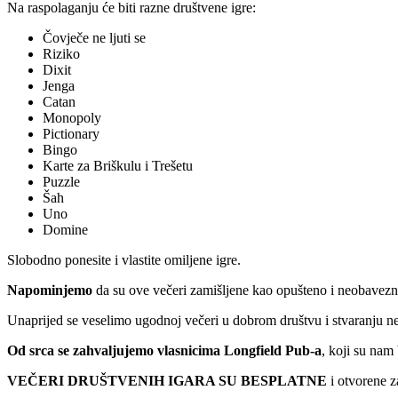
Na raspolaganju će biti razne društvene igre:
Čovječe ne ljuti se
Riziko
Dixit
Jenga
Catan
Monopoly
Pictionary
Bingo
Karte za Briškulu i Trešetu
Puzzle
Šah
Uno
Domine
Slobodno ponesite i vlastite omiljene igre.
Napominjemo
da su ove večeri zamišljene kao opušteno i neobavez
Unaprijed se veselimo ugodnoj večeri u dobrom društvu i stvaranju n
Od srca se zahvaljujemo vlasnicima Longfield Pub-a
, koji su nam
VEČERI DRUŠTVENIH IGARA SU BESPLATNE
i otvorene z