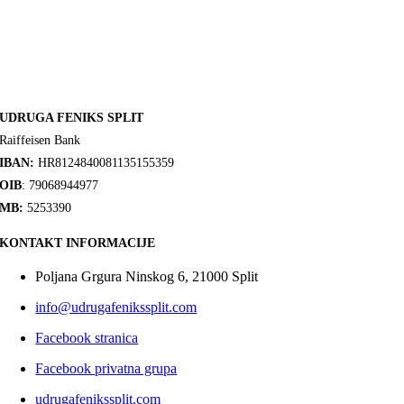
UDRUGA FENIKS SPLIT
Raiffeisen Bank
IBAN:
HR8124840081135155359
OIB
: 79068944977
MB:
5253390
KONTAKT INFORMACIJE
Poljana Grgura Ninskog 6, 21000 Split
info@udrugafenikssplit.com
Facebook stranica
Facebook privatna grupa
udrugafenikssplit.com