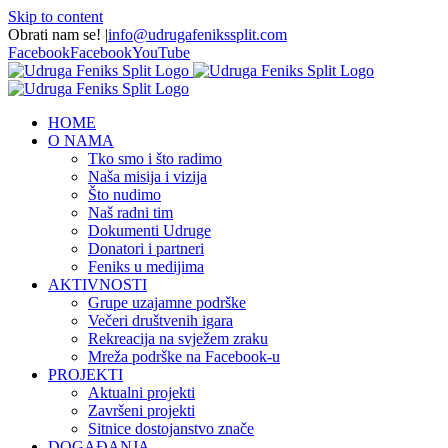
Skip to content
Obrati nam se!
|
info@udrugafenikssplit.com
Facebook
Facebook
YouTube
HOME
O NAMA
Tko smo i što radimo
Naša misija i vizija
Što nudimo
Naš radni tim
Dokumenti Udruge
Donatori i partneri
Feniks u medijima
AKTIVNOSTI
Grupe uzajamne podrške
Večeri društvenih igara
Rekreacija na svježem zraku
Mreža podrške na Facebook-u
PROJEKTI
Aktualni projekti
Završeni projekti
Sitnice dostojanstvo znače
DOGAĐANJA