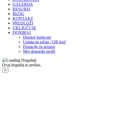
GALERIJA
RESURSI
BLOG
KONTAKT
PREDLOŽI
UKLJUČI SE
DONIRAJ
Doniraj karticom
Uplata na račun / QR kod
Donacije za prostor
Moj donorski profil
Ovaj događaj je prošao.
×