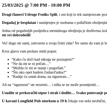
25/03/2025 @ 7:00 PM
-
10:00 PM
Dragi članovi Udruge Feniks Split
, i oni koji to tek namjeravate 
Događaj je besplatan
i namijenjen je osobama s psihičkim oboljenjima
Jedna od pogubnijih posljedica mentalnoga oboljenja je društvena izola
ste svi dobrodošli!
Već dugo ste sami, zatvoreni u svoja četiri zida? Ne samo da vam je bo
Kroz glavu vam prolaze misli poput:
“Kako ću doći kad nikoga ne poznajem?”
“Ne da mi se ni pričati…”
“Možda će mi se stanje i pogoršati.”
“Što ako opet budem čudan/čudna?”
“Radije ću ostati doma, na sigurnom…”
Ali na “sigurnom” ste nesretni… i ništa se ne može promijeniti…
Usudite se prekoračiti otpor i strah i dođite… Svako putovanje 
U kavani Longfield Pub utorkom u 19 h
čekaju vas neki neobični, a