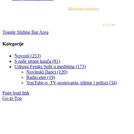
Izrada web stranice financirana je sredstvima
Ministarstva zdravstva
. Sadržaj web stranice
isključiva je odgovornost udruge i ni pod kojim uvjetima ne može se smatrati kao odraz
stajališta Ministarstva zdravstva.
© 2022 – 2026 UDRUGA FENIKS SPLIT | DESIGN BY
FLÈCHE
Toggle Sliding Bar Area
Kategorije
Novosti (253)
S naše strane kauča (81)
Udruga Feniks Split u medijima (173)
Novinski članci (120)
Radio-eter (19)
YouTube-u, TV-gostovanja, tribine i prilozi (34)
Page load link
Go to Top