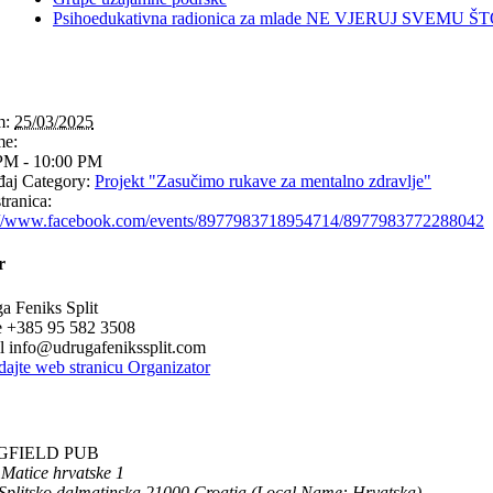
Psihoedukativna radionica za mlade NE VJERUJ SVEMU Š
m:
25/03/2025
me:
PM - 10:00 PM
aj Category:
Projekt "Zasučimo rukave za mentalno zdravlje"
tranica:
://www.facebook.com/events/8977983718954714/8977983772288042
r
a Feniks Split
e
+385 95 582 3508
il
info@udrugafenikssplit.com
dajte web stranicu Organizator
GFIELD PUB
 Matice hrvatske 1
Splitsko dalmatinska
21000
Croatia (Local Name: Hrvatska)