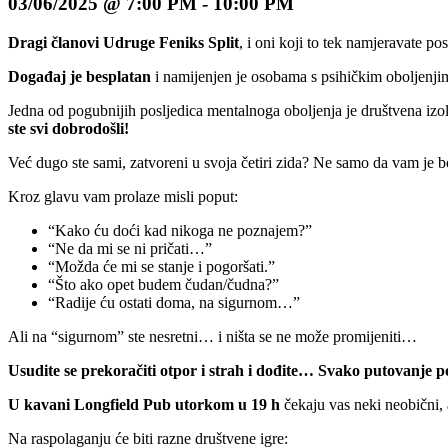
03/06/2025 @ 7:00 PM
-
10:00 PM
Dragi članovi Udruge Feniks Split
, i oni koji to tek namjeravate 
Događaj je besplatan
i namijenjen je osobama s psihičkim oboljenjima
Jedna od pogubnijih posljedica mentalnoga oboljenja je društvena izola
ste svi dobrodošli!
Već dugo ste sami, zatvoreni u svoja četiri zida? Ne samo da vam je bo
Kroz glavu vam prolaze misli poput:
“Kako ću doći kad nikoga ne poznajem?”
“Ne da mi se ni pričati…”
“Možda će mi se stanje i pogoršati.”
“Što ako opet budem čudan/čudna?”
“Radije ću ostati doma, na sigurnom…”
Ali na “sigurnom” ste nesretni… i ništa se ne može promijeniti…
Usudite se prekoračiti otpor i strah i dođite… Svako putovanje 
U kavani Longfield Pub utorkom u 19 h
čekaju vas neki neobični, a
Na raspolaganju će biti razne društvene igre: