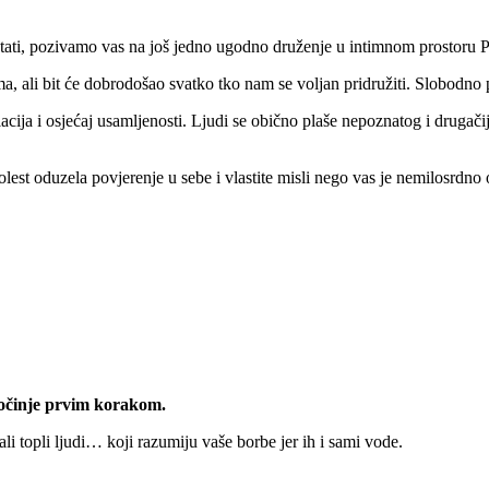
postati, pozivamo vas na još jedno ugodno druženje u intimnom prostoru 
, ali bit će dobrodošao svatko tko nam se voljan pridružiti. Slobodno po
cija i osjećaj usamljenosti. Ljudi se obično plaše nepoznatog i drugačij
lest oduzela povjerenje u sebe i vlastite misli nego vas je nemilosrdno 
počinje prvim korakom.
li topli ljudi… koji razumiju vaše borbe jer ih i sami vode.