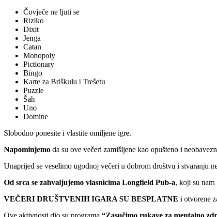
Čovječe ne ljuti se
Riziko
Dixit
Jenga
Catan
Monopoly
Pictionary
Bingo
Karte za Briškulu i Trešetu
Puzzle
Šah
Uno
Domine
Slobodno ponesite i vlastite omiljene igre.
Napominjemo
da su ove večeri zamišljene kao opušteno i neobavez
Unaprijed se veselimo ugodnoj večeri u dobrom društvu i stvaranju n
Od srca se zahvaljujemo vlasnicima Longfield Pub-a
, koji su nam
VEČERI DRUŠTVENIH IGARA SU BESPLATNE
i otvorene z
Ove aktivnosti dio su programa
“Zasučimo rukave za mentalno zdr