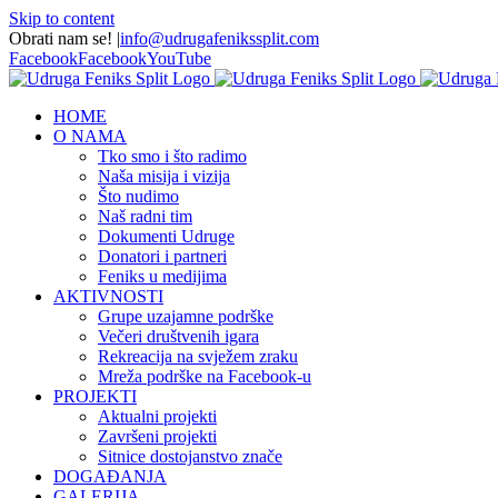
Skip to content
Obrati nam se!
|
info@udrugafenikssplit.com
Facebook
Facebook
YouTube
HOME
O NAMA
Tko smo i što radimo
Naša misija i vizija
Što nudimo
Naš radni tim
Dokumenti Udruge
Donatori i partneri
Feniks u medijima
AKTIVNOSTI
Grupe uzajamne podrške
Večeri društvenih igara
Rekreacija na svježem zraku
Mreža podrške na Facebook-u
PROJEKTI
Aktualni projekti
Završeni projekti
Sitnice dostojanstvo znače
DOGAĐANJA
GALERIJA