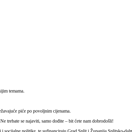
nijim temama.
vježavajuće piće po povoljnim cijenama.
Ne trebate se najaviti, samo dođite – bit ćete nam dobrodošli!
 i socijalne politike, te sufinanciraju Grad Split i Županija Splitsko-dal