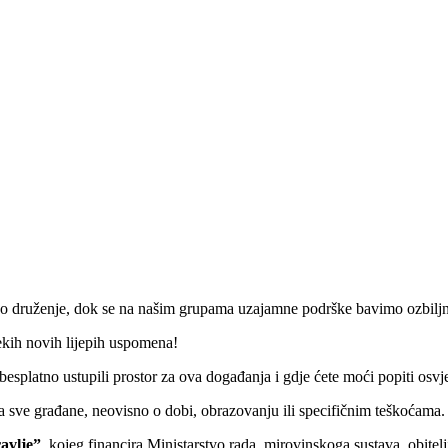
no druženje, dok se na našim grupama uzajamne podrške bavimo ozbilj
ekih novih lijepih uspomena!
 besplatno ustupili prostor za ova događanja i gdje ćete moći popiti os
a sve građane, neovisno o dobi, obrazovanju ili specifičnim teškoćama. 
avlje”
, kojeg financira Ministarstvo rada, mirovinskoga sustava, obitelji