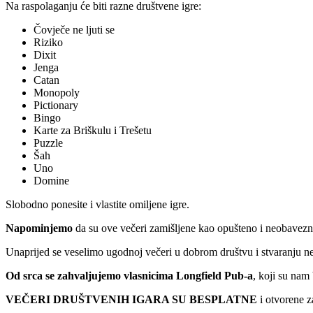
Na raspolaganju će biti razne društvene igre:
Čovječe ne ljuti se
Riziko
Dixit
Jenga
Catan
Monopoly
Pictionary
Bingo
Karte za Briškulu i Trešetu
Puzzle
Šah
Uno
Domine
Slobodno ponesite i vlastite omiljene igre.
Napominjemo
da su ove večeri zamišljene kao opušteno i neobavez
Unaprijed se veselimo ugodnoj večeri u dobrom društvu i stvaranju n
Od srca se zahvaljujemo vlasnicima Longfield Pub-a
, koji su nam
VEČERI DRUŠTVENIH IGARA SU BESPLATNE
i otvorene z