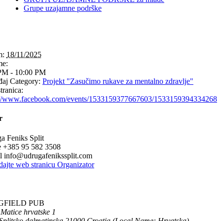
Grupe uzajamne podrške
m:
18/11/2025
me:
PM - 10:00 PM
aj Category:
Projekt "Zasučimo rukave za mentalno zdravlje"
tranica:
://www.facebook.com/events/1533159377667603/1533159394334268
r
a Feniks Split
e
+385 95 582 3508
il
info@udrugafenikssplit.com
dajte web stranicu Organizator
GFIELD PUB
 Matice hrvatske 1
Splitsko dalmatinska
21000
Croatia (Local Name: Hrvatska)