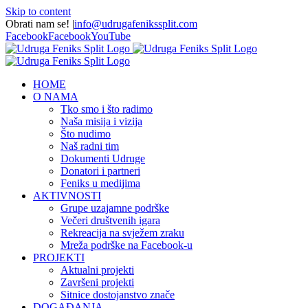
Skip to content
Obrati nam se!
|
info@udrugafenikssplit.com
Facebook
Facebook
YouTube
HOME
O NAMA
Tko smo i što radimo
Naša misija i vizija
Što nudimo
Naš radni tim
Dokumenti Udruge
Donatori i partneri
Feniks u medijima
AKTIVNOSTI
Grupe uzajamne podrške
Večeri društvenih igara
Rekreacija na svježem zraku
Mreža podrške na Facebook-u
PROJEKTI
Aktualni projekti
Završeni projekti
Sitnice dostojanstvo znače
DOGAĐANJA