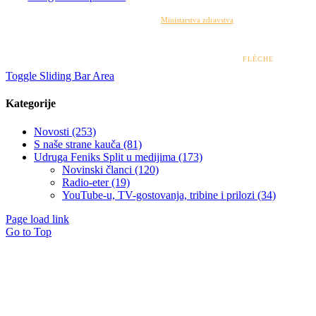
Izrada web stranice financirana je sredstvima
Ministarstva zdravstva
. Sadržaj web stranice
isključiva je odgovornost udruge i ni pod kojim uvjetima ne može se smatrati kao odraz
stajališta Ministarstva zdravstva.
© 2022 – 2026 UDRUGA FENIKS SPLIT | DESIGN BY
FLÈCHE
Toggle Sliding Bar Area
Kategorije
Novosti (253)
S naše strane kauča (81)
Udruga Feniks Split u medijima (173)
Novinski članci (120)
Radio-eter (19)
YouTube-u, TV-gostovanja, tribine i prilozi (34)
Page load link
Go to Top