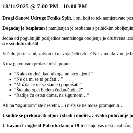
18/11/2025 @ 7:00 PM
-
10:00 PM
Dragi članovi Udruge Feniks Split
, i oni koji to tek namjeravate 
Događaj je besplatan
i namijenjen je osobama s psihičkim oboljenjima
Jedna od pogubnijih posljedica mentalnoga oboljenja je društvena izola
ste svi dobrodošli!
Već dugo ste sami, zatvoreni u svoja četiri zida? Ne samo da vam je bo
Kroz glavu vam prolaze misli poput:
“Kako ću doći kad nikoga ne poznajem?”
“Ne da mi se ni pričati…”
“Možda će mi se stanje i pogoršati.”
“Što ako opet budem čudan/čudna?”
“Radije ću ostati doma, na sigurnom…”
Ali na “sigurnom” ste nesretni… i ništa se ne može promijeniti…
Usudite se prekoračiti otpor i strah i dođite… Svako putovanje 
U kavani Longfield Pub utorkom u 19 h
čekaju vas neki neobični, a