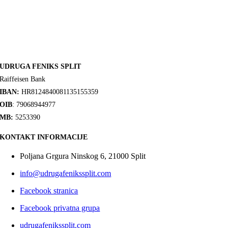
UDRUGA FENIKS SPLIT
Raiffeisen Bank
IBAN:
HR8124840081135155359
OIB
: 79068944977
MB:
5253390
KONTAKT INFORMACIJE
Poljana Grgura Ninskog 6, 21000 Split
info@udrugafenikssplit.com
Facebook stranica
Facebook privatna grupa
udrugafenikssplit.com