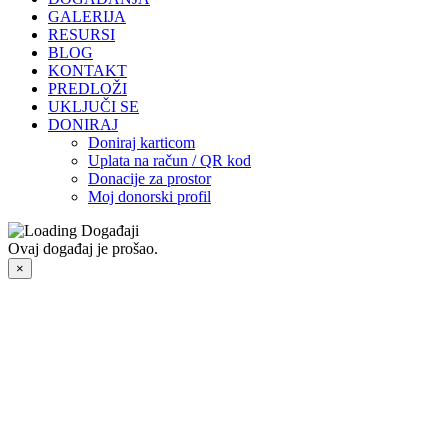
GALERIJA
RESURSI
BLOG
KONTAKT
PREDLOŽI
UKLJUČI SE
DONIRAJ
Doniraj karticom
Uplata na račun / QR kod
Donacije za prostor
Moj donorski profil
Ovaj događaj je prošao.
×