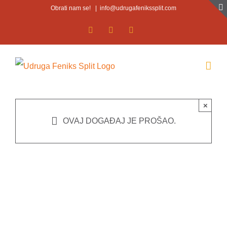
Skip
Obrati nam se!
|
info@udrugafenikssplit.com
to
Facebook
Facebook
YouTube
content
×
OVAJ DOGAĐAJ JE PROŠAO.