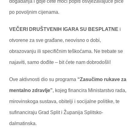
događanja i gdje ćete moći popiti osvježavajuće piće
po povoljnim cijenama.
VEČERI DRUŠTVENIH IGARA SU BESPLATNE
i
otvorene za sve građane, neovisno o dobi,
obrazovanju ili specifičnim teškoćama. Ne trebate se
najaviti, samo dođite – bit ćete nam dobrodošli!
Ove aktivnosti dio su programa
“Zasučimo rukave za
mentalno zdravlje”
, kojeg financira Ministarstvo rada,
mirovinskoga sustava, obitelji i socijalne politike, te
sufinanciraju Grad Split i Županija Splitsko-
dalmatinska.