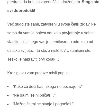
predrasuda boriti otvorenošću i druženjem.
Stoga ste
svi dobrodošli!
Već dugo ste sami, zatvoreni u svoja četiri zida? Ne
samo da vam je bolest oduzela povjerenje u sebe i
vlastite misli nego vas je nemilosrdno odrezala od
ostatka svijeta… tu ste, a niste tu? Usamljeni ste.
Teško je napraviti prvi korak…
Kroz glavu vam prolaze misli poput:
“Kako ću doći kad nikoga ne poznajem?”
“Ne da mi se ni pričati…”
“Možda će mi se stanje i pogoršati.”