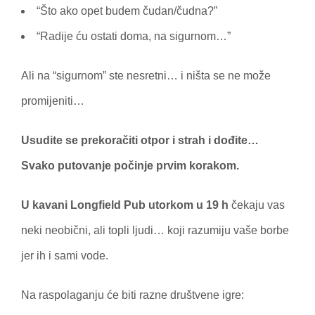
“Što ako opet budem čudan/čudna?”
“Radije ću ostati doma, na sigurnom…”
Ali na “sigurnom” ste nesretni… i ništa se ne može
promijeniti…
Usudite se prekoračiti otpor i strah i dođite…
Svako putovanje počinje prvim korakom.
U kavani Longfield Pub utorkom u 19 h
čekaju vas
neki neobični, ali topli ljudi… koji razumiju vaše borbe
jer ih i sami vode.
Na raspolaganju će biti razne društvene igre: