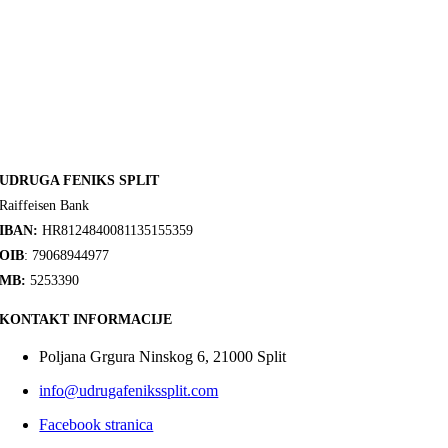
UDRUGA FENIKS SPLIT
Raiffeisen Bank
IBAN:
HR8124840081135155359
OIB
: 79068944977
MB:
5253390
KONTAKT INFORMACIJE
Poljana Grgura Ninskog 6, 21000 Split
info@udrugafenikssplit.com
Facebook stranica