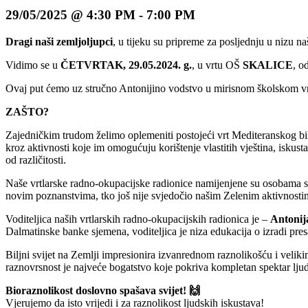
29/05/2025 @ 4:30 PM
-
7:00 PM
Dragi naši zemljoljupci
, u tijeku su pripreme za posljednju u nizu n
Vidimo se u
ČETVRTAK, 29.05.2024. g.
, u vrtu OŠ
SKALICE
, o
Ovaj put ćemo uz stručno Antonijino vodstvo u mirisnom školskom vrtu i
ZAŠTO?
Zajedničkim trudom želimo oplemeniti postojeći vrt Mediteranskog bilja
kroz aktivnosti koje im omogućuju korištenje vlastitih vještina, iskust
od različitosti.
Naše vrtlarske radno-okupacijske radionice namijenjene su osobama s m
novim poznanstvima, tko još nije svjedočio našim Zelenim aktivnosti
Voditeljica naših vrtlarskih radno-okupacijskih radionica je –
Antonij
Dalmatinske banke sjemena, voditeljica je niza edukacija o izradi pre
Biljni svijet na Zemlji impresionira izvanrednom raznolikošću i veliki
raznovrsnost je najveće bogatstvo koje pokriva kompletan spektar lju
Bioraznolikost doslovno spašava svijet! 🙌
Vjerujemo da isto vrijedi i za raznolikost ljudskih iskustava!