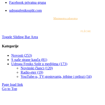
Facebook privatna grupa
udrugafenikssplit.com
Izrada web stranice financirana je sredstvima
Ministarstva zdravstva
. Sadržaj web stranice
isključiva je odgovornost udruge i ni pod kojim uvjetima ne može se smatrati kao odraz
stajališta Ministarstva zdravstva.
© 2022 – 2026 UDRUGA FENIKS SPLIT | DESIGN BY
FLÈCHE
Toggle Sliding Bar Area
Kategorije
Novosti (253)
S naše strane kauča (81)
Udruga Feniks Split u medijima (173)
Novinski članci (120)
Radio-eter (19)
YouTube-u, TV-gostovanja, tribine i prilozi (34)
Page load link
Go to Top