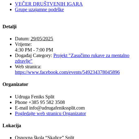
VEČER DRUŠTVENIH IGARA
Grupe uzajamne podrške
Detalji
Datum:
29/05/2025
Vrijeme:
4:30 PM - 7:00 PM
Događaj Category:
Projekt "Zasučimo rukave za mentalno
zdravlje"
Web stranica:
https://www.facebook.com/events/549234378045896
Organizator
Udruga Feniks Split
Phone
+385 95 582 3508
E-mail
info@udrugafenikssplit.com
Pogledajte web stranicu Organizator
Lokacija
Osnovna škola “Skalice” Split