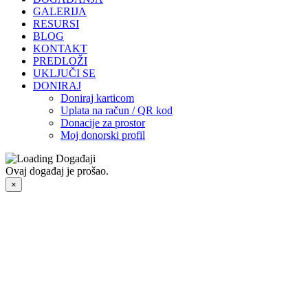
GALERIJA
RESURSI
BLOG
KONTAKT
PREDLOŽI
UKLJUČI SE
DONIRAJ
Doniraj karticom
Uplata na račun / QR kod
Donacije za prostor
Moj donorski profil
Ovaj događaj je prošao.
×