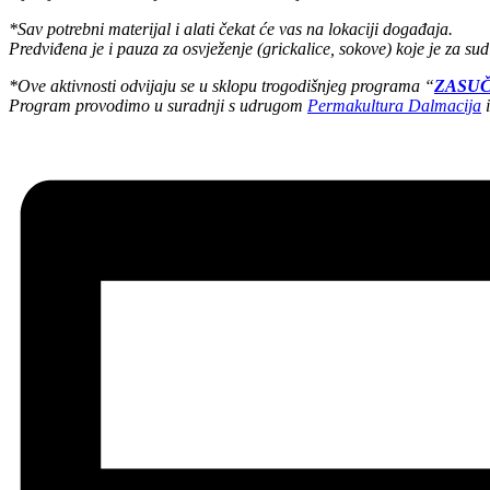
*Sav potrebni materijal i alati čekat će vas na lokaciji događaja.
Predviđena je i pauza za osvježenje (grickalice, sokove) koje je za su
*Ove aktivnosti odvijaju se u sklopu trogodišnjeg programa “
ZASUČ
Program provodimo u suradnji s udrugom
Permakultura Dalmacija