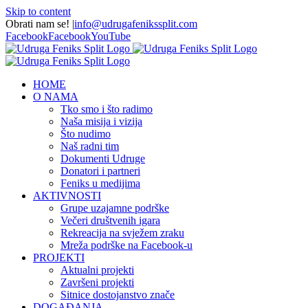
Skip to content
Obrati nam se!
|
info@udrugafenikssplit.com
Facebook
Facebook
YouTube
HOME
O NAMA
Tko smo i što radimo
Naša misija i vizija
Što nudimo
Naš radni tim
Dokumenti Udruge
Donatori i partneri
Feniks u medijima
AKTIVNOSTI
Grupe uzajamne podrške
Večeri društvenih igara
Rekreacija na svježem zraku
Mreža podrške na Facebook-u
PROJEKTI
Aktualni projekti
Završeni projekti
Sitnice dostojanstvo znače
DOGAĐANJA