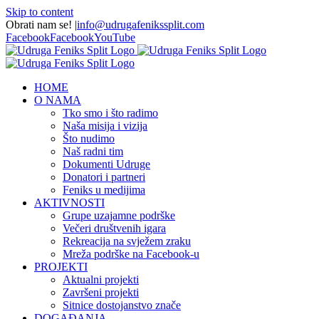
Skip to content
Obrati nam se!
|
info@udrugafenikssplit.com
Facebook
Facebook
YouTube
HOME
O NAMA
Tko smo i što radimo
Naša misija i vizija
Što nudimo
Naš radni tim
Dokumenti Udruge
Donatori i partneri
Feniks u medijima
AKTIVNOSTI
Grupe uzajamne podrške
Večeri društvenih igara
Rekreacija na svježem zraku
Mreža podrške na Facebook-u
PROJEKTI
Aktualni projekti
Završeni projekti
Sitnice dostojanstvo znače
DOGAĐANJA