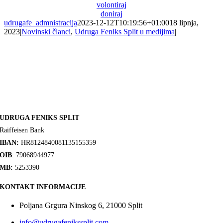
volontiraj
doniraj
udrugafe_admnistracija
2023-12-12T10:19:56+01:00
18 lipnja,
2023
|
Novinski članci
,
Udruga Feniks Split u medijima
|
UDRUGA FENIKS SPLIT
Raiffeisen Bank
IBAN:
HR8124840081135155359
OIB
: 79068944977
MB:
5253390
KONTAKT INFORMACIJE
Poljana Grgura Ninskog 6, 21000 Split
info@udrugafenikssplit.com