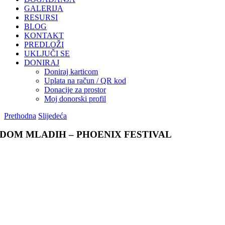
GALERIJA
RESURSI
BLOG
KONTAKT
PREDLOŽI
UKLJUČI SE
DONIRAJ
Doniraj karticom
Uplata na račun / QR kod
Donacije za prostor
Moj donorski profil
Prethodna
Slijedeća
DOM MLADIH – PHOENIX FESTIVAL