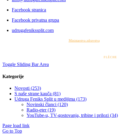
Facebook stranica
Facebook privatna grupa
udrugafenikssplit.com
Izrada web stranice financirana je sredstvima
Ministarstva zdravstva
. Sadržaj web stranice
isključiva je odgovornost udruge i ni pod kojim uvjetima ne može se smatrati kao odraz
stajališta Ministarstva zdravstva.
© 2022 – 2026 UDRUGA FENIKS SPLIT | DESIGN BY
FLÈCHE
Toggle Sliding Bar Area
Kategorije
Novosti (253)
S naše strane kauča (81)
Udruga Feniks Split u medijima (173)
Novinski članci (120)
Radio-eter (19)
YouTube-u, TV-gostovanja, tribine i prilozi (34)
Page load link
Go to Top