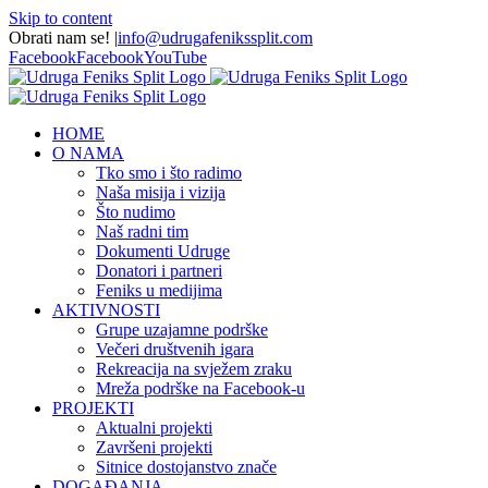
Skip to content
Obrati nam se!
|
info@udrugafenikssplit.com
Facebook
Facebook
YouTube
HOME
O NAMA
Tko smo i što radimo
Naša misija i vizija
Što nudimo
Naš radni tim
Dokumenti Udruge
Donatori i partneri
Feniks u medijima
AKTIVNOSTI
Grupe uzajamne podrške
Večeri društvenih igara
Rekreacija na svježem zraku
Mreža podrške na Facebook-u
PROJEKTI
Aktualni projekti
Završeni projekti
Sitnice dostojanstvo znače
DOGAĐANJA