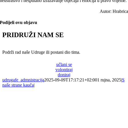
neustrašivo i nesputano izražavanje osjećaja i emocija u pravo vrijeme.
Autor: Hrabric
Podijeli ovu objavu
PRIDRUŽI NAM SE
Podrži rad naše Udruge ili postani dio tima.
učlani se
volontiraj
doniraj
udrugafe_admnistracija
2025-09-09T17:17:21+02:00
1 rujna, 2025
|
S
naše strane kauča
|