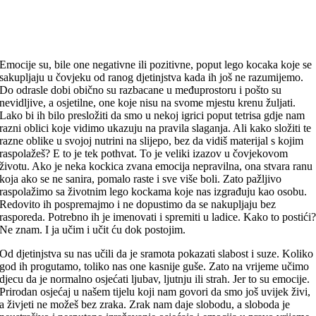
Emocije su, bile one negativne ili pozitivne, poput lego kocaka koje se
sakupljaju u čovjeku od ranog djetinjstva kada ih još ne razumijemo.
Do odrasle dobi obično su razbacane u međuprostoru i pošto su
nevidljive, a osjetilne, one koje nisu na svome mjestu krenu žuljati.
Lako bi ih bilo presložiti da smo u nekoj igrici poput tetrisa gdje nam
razni oblici koje vidimo ukazuju na pravila slaganja. Ali kako složiti te
razne oblike u svojoj nutrini na slijepo, bez da vidiš materijal s kojim
raspolažeš? E to je tek pothvat. To je veliki izazov u čovjekovom
životu. Ako je neka kockica zvana emocija nepravilna, ona stvara ranu
koja ako se ne sanira, pomalo raste i sve više boli. Zato pažljivo
raspolažimo sa životnim lego kockama koje nas izgrađuju kao osobu.
Redovito ih pospremajmo i ne dopustimo da se nakupljaju bez
rasporeda. Potrebno ih je imenovati i spremiti u ladice. Kako to postići
Ne znam. I ja učim i učit ću dok postojim.
Od djetinjstva su nas učili da je sramota pokazati slabost i suze. Koliko
god ih progutamo, toliko nas one kasnije guše. Zato na vrijeme učimo
djecu da je normalno osjećati ljubav, ljutnju ili strah. Jer to su emocije.
Prirodan osjećaj u našem tijelu koji nam govori da smo još uvijek živi,
a živjeti ne možeš bez zraka. Zrak nam daje slobodu, a sloboda je