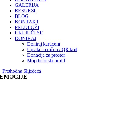
GALERIJA
RESURSI
BLOG
KONTAKT
PREDLOŽI
UKLJUČI SE
DONIRAJ
Doniraj karticom
Uplata na račun / QR kod
Donacije za prostor
Moj donorski profil
Prethodna
Slijedeća
EMOCIJE