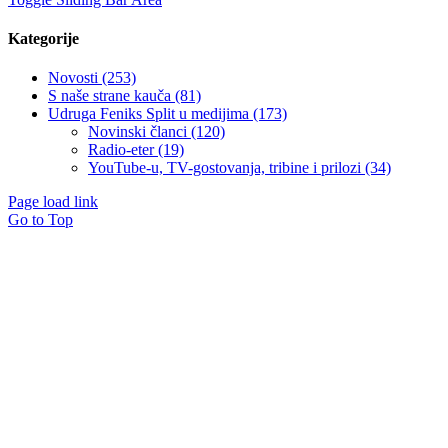
Kategorije
Novosti (253)
S naše strane kauča (81)
Udruga Feniks Split u medijima (173)
Novinski članci (120)
Radio-eter (19)
YouTube-u, TV-gostovanja, tribine i prilozi (34)
Page load link
Go to Top