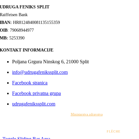
UDRUGA FENIKS SPLIT
Raiffeisen Bank
IBAN:
HR8124840081135155359
OIB
: 79068944977
MB:
5253390
KONTAKT INFORMACIJE
Poljana Grgura Ninskog 6, 21000 Split
info@udrugafenikssplit.com
Facebook stranica
Facebook privatna grupa
udrugafenikssplit.com
Izrada web stranice financirana je sredstvima
Ministarstva zdravstva
. Sadržaj web stranice
isključiva je odgovornost udruge i ni pod kojim uvjetima ne može se smatrati kao odraz
stajališta Ministarstva zdravstva.
© 2022 – 2026 UDRUGA FENIKS SPLIT | DESIGN BY
FLÈCHE
Toggle Sliding Bar Area