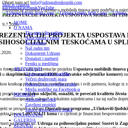
Obrati nam se!
|
info@udrugafenikssplit.com
Skip to content
Facebook
Facebook
YouTube
Prezentacije projekta Uspostava mobilnih timova peer podrške u zajed
PREZENTACIJE PROJEKTA USPOSTAVA MOBILNIH TIMO
HOME
9.7.2020.
O NAMA
Tko smo i što radimo
REZENTACIJE PROJEKTA USPOSTAVA 
Naša misija i vizija
SIHOSOCIJALNIM TESKOĆAMA U SPL
Što nudimo
Naš radni tim
7.2020.
Dokumenti Udruge
Donatori i partneri
Feniks u medijima
AKTIVNOSTI
o fotografija s naše prezentacije projekta
Uspostava mobilnih timova p
Grupe uzajamne podrške
i
u
skupštinskoj dvorani HOK-a (Hrvatske odvjetničke komore)
na
Večeri društvenih igara
kon kratkog predstavljanja nositelja projekta i svih partnera, kolege iz
Rekreacija na svježem zraku
Mreža podrške na Facebook-u
j projekta je
socijalno uključiti, osnažiti, te povećati kvalitetu živo
PROJEKTI
zvaninstitucionalnih usluga* u lokalnim zajednicama i na taj način dopr
Aktualni projekti
Završeni projekti
ojekt se provodi u sklopu
Operativnog programa „Učinkoviti ljudski 
Sitnice dostojanstvo znače
ojekta iznosi
1.497.924,11 kuna
i u cijelosti je financiran bespovratni
DOGAĐANJA
GALERIJA
rtneri na projektu su:
Udruga za psihosocijalnu pomoć Susret iz Zagr
RESURSI