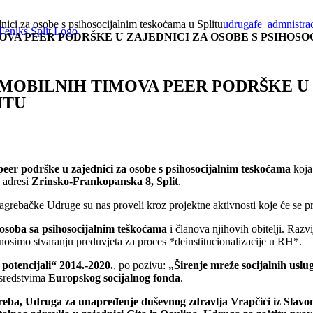
nici za osobe s psihosocijalnim teskoćama u Splitu
udrugafe_admnistrac
VA PEER PODRŠKE U ZAJEDNICI ZA OSOBE S PSIHOS
MOBILNIH TIMOVA PEER PODRŠKE U 
ITU
eer podrške u zajednici za osobe s psihosocijalnim teskoćama
koja
 adresi
Zrinsko-Frankopanska 8, Split
.
 zagrebačke Udruge su nas proveli kroz projektne aktivnosti koje će se p
ta osoba sa psihosocijalnim teškoćama
i članova njihovih obitelji. Raz
inosimo stvaranju preduvjeta za proces *deinstitucionalizacije u RH*.
potencijali“ 2014.-2020.
, po pozivu:
„Širenje mreže socijalnih uslug
m sredstvima
Europskog socijalnog fonda
.
eba, Udruga za unapređenje duševnog zdravlja Vrapčići iz Slavons