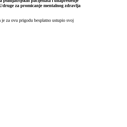
 psihijatrijskih pacijenata i unapređenje
Udruge za promicanje mentalnog zdravlja
 je za ovu prigodu besplatno ustupio svoj