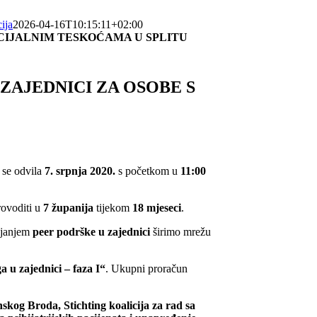
ija
2026-04-16T10:15:11+02:00
OCIJALNIM TESKOĆAMA U SPLITU
ZAJEDNICI ZA OSOBE S
 se odvila
7. srpnja 2020.
s početkom u
11:00
rovoditi u
7 županija
tijekom
18 mjeseci
.
vijanjem
peer podrške u zajednici
širimo mrežu
a u zajednici – faza I“
. Ukupni proračun
kog Broda, Stichting koalicija za rad sa