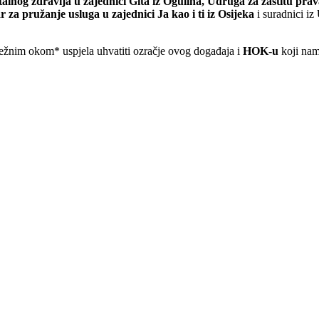
nog zdravlja u zajednici Gita iz Ogulina, Udruga za zaštitu prava
 za pružanje usluga u zajednici Ja kao i ti iz Osijeka
i suradnici iz
ježnim okom* uspjela uhvatiti ozračje ovog događaja i
HOK-u
koji nam