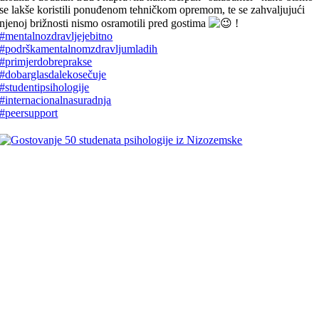
se lakše koristili ponuđenom tehničkom opremom, te se zahvaljujući
njenoj brižnosti nismo osramotili pred gostima
!
#mentalnozdravljejebitno
#podrškamentalnomzdravljumladih
#primjerdobreprakse
#dobarglasdalekosečuje
#studentipsihologije
#internacionalnasuradnja
#peersupport