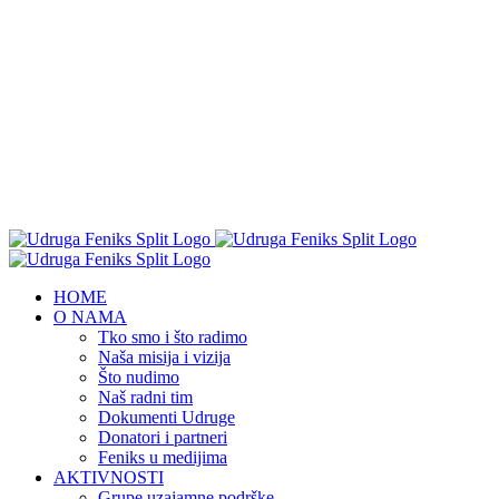
HOME
O NAMA
Tko smo i što radimo
Naša misija i vizija
Što nudimo
Naš radni tim
Dokumenti Udruge
Donatori i partneri
Feniks u medijima
AKTIVNOSTI
Grupe uzajamne podrške