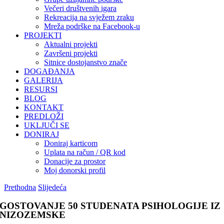
Večeri društvenih igara
Rekreacija na svježem zraku
Mreža podrške na Facebook-u
PROJEKTI
Aktualni projekti
Završeni projekti
Sitnice dostojanstvo znače
DOGAĐANJA
GALERIJA
RESURSI
BLOG
KONTAKT
PREDLOŽI
UKLJUČI SE
DONIRAJ
Doniraj karticom
Uplata na račun / QR kod
Donacije za prostor
Moj donorski profil
Prethodna
Slijedeća
GOSTOVANJE 50 STUDENATA PSIHOLOGIJE IZ
NIZOZEMSKE