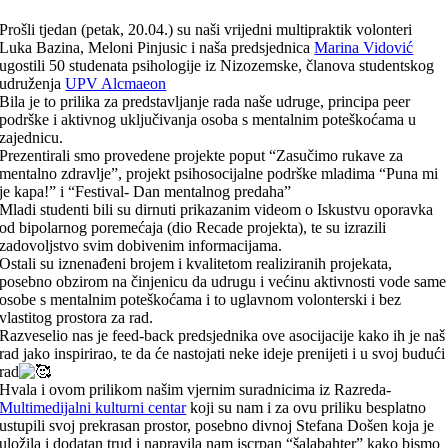
Prošli tjedan (petak, 20.04.) su naši vrijedni multipraktik volonteri
Luka Bazina, Meloni Pinjusic i naša predsjednica
Marina Vidović
ugostili 50 studenata psihologije iz Nizozemske, članova studentskog
udruženja
UPV Alcmaeon
Bila je to prilika za predstavljanje rada naše udruge, principa peer
podrške i aktivnog uključivanja osoba s mentalnim poteškoćama u
zajednicu.
Prezentirali smo provedene projekte poput “Zasučimo rukave za
mentalno zdravlje”, projekt psihosocijalne podrške mladima “Puna mi
je kapa!” i “Festival- Dan mentalnog predaha”
Mladi studenti bili su dirnuti prikazanim videom o Iskustvu oporavka
od bipolarnog poremećaja (dio Recade projekta), te su izrazili
zadovoljstvo svim dobivenim informacijama.
Ostali su iznenađeni brojem i kvalitetom realiziranih projekata,
posebno obzirom na činjenicu da udrugu i većinu aktivnosti vode same
osobe s mentalnim poteškoćama i to uglavnom volonterski i bez
vlastitog prostora za rad.
Razveselio nas je feed-back predsjednika ove asocijacije kako ih je naš
rad jako inspirirao, te da će nastojati neke ideje prenijeti i u svoj budući
rad
Hvala i ovom prilikom našim vjernim suradnicima iz Razreda-
Multimedijalni kulturni centar
koji su nam i za ovu priliku besplatno
ustupili svoj prekrasan prostor, posebno divnoj Stefana Došen koja je
uložila i dodatan trud i napravila nam iscrpan “šalabahter” kako bismo