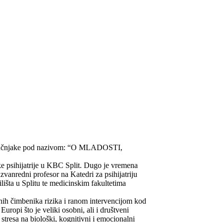
i stručnjake pod nazivom: “O MLADOSTI,
zičke psihijatrije u KBC Split. Dugo je vremena
 izvanredni profesor na Katedri za psihijatriju
išta u Splitu te medicinskim fakultetima
nih čimbenika rizika i ranom intervencijom kod
uropi što je veliki osobni, ali i društveni
tresa na biološki, kognitivni i emocionalni