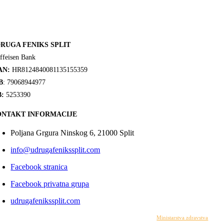
RUGA FENIKS SPLIT
ffeisen Bank
AN:
HR8124840081135155359
B
: 79068944977
:
5253390
NTAKT INFORMACIJE
Poljana Grgura Ninskog 6, 21000 Split
info@udrugafenikssplit.com
Facebook stranica
Facebook privatna grupa
udrugafenikssplit.com
Izrada web stranice financirana je sredstvima
Ministarstva zdravstva
. Sadr