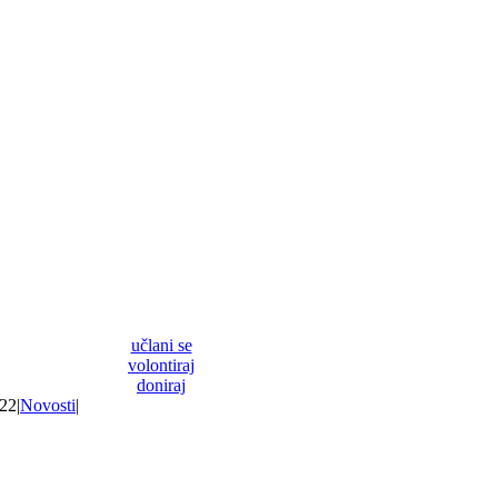
učlani se
volontiraj
doniraj
022
|
Novosti
|