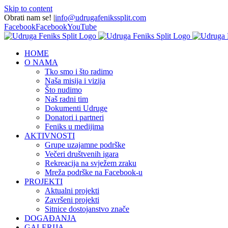
Skip to content
Obrati nam se!
|
info@udrugafenikssplit.com
Facebook
Facebook
YouTube
HOME
O NAMA
Tko smo i što radimo
Naša misija i vizija
Što nudimo
Naš radni tim
Dokumenti Udruge
Donatori i partneri
Feniks u medijima
AKTIVNOSTI
Grupe uzajamne podrške
Večeri društvenih igara
Rekreacija na svježem zraku
Mreža podrške na Facebook-u
PROJEKTI
Aktualni projekti
Završeni projekti
Sitnice dostojanstvo znače
DOGAĐANJA
GALERIJA