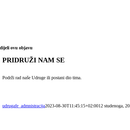
dijeli ovu objavu
PRIDRUŽI NAM SE
Podrži rad naše Udruge ili postani dio tima.
udrugafe_admnistracija
2023-08-30T11:45:15+02:00
12 studenoga, 2