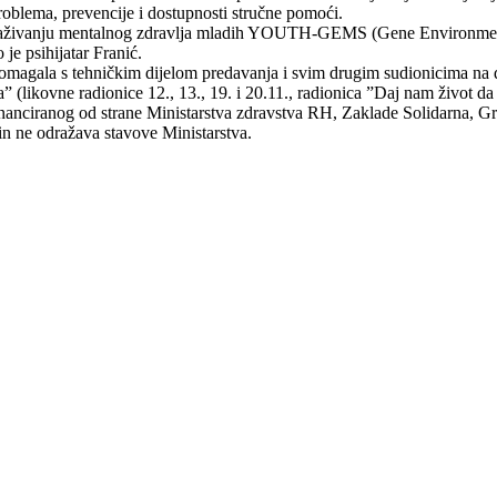
problema, prevencije i dostupnosti stručne pomoći.
traživanju mentalnog zdravlja mladih YOUTH-GEMS (Gene Environment 
 je psihijatar Franić.
pomagala s tehničkim dijelom predavanja i svim drugim sudionicima na d
(likovne radionice 12., 13., 19. i 20.11., radionica ”Daj nam život da 
nanciranog od strane Ministarstva zdravstva RH, Zaklade Solidarna, Gra
čin ne odražava stavove Ministarstva.