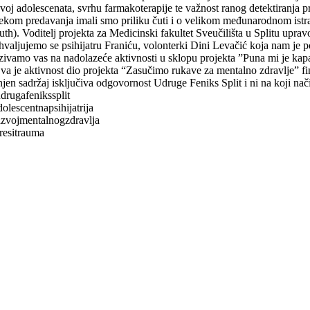
zvoj adolescenata, svrhu farmakoterapije te važnost ranog detektiranja 
jekom predavanja imali smo priliku čuti i o velikom međunarodnom is
th). Voditelj projekta za Medicinski fakultet Sveučilišta u Splitu upravo
hvaljujemo se psihijatru Franiću, volonterki Dini Levačić koja nam je 
zivamo vas na nadolazeće aktivnosti u sklopu projekta ”Puna mi je kapa” 
va je aktivnost dio projekta “Zasučimo rukave za mentalno zdravlje” fi
 njen sadržaj isključiva odgovornost Udruge Feniks Split i ni na koji na
drugafenikssplit
olescentnapsihijatrija
azvojmentalnogzdravlja
tresitrauma