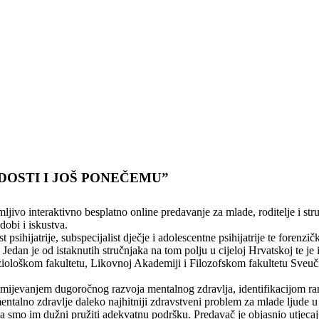
DOSTI I JOŠ PONEČEMU”
imljivo interaktivno besplatno online predavanje za mlade, roditelje 
bi i iskustva.
t psihijatrije, subspecijalist dječje i adolescentne psihijatrije te foren
i. Jedan je od istaknutih stručnjaka na tom polju u cijeloj Hrvatskoj te je
ološkom fakultetu, Likovnoj Akademiji i Filozofskom fakultetu Sveučil
mijevanjem dugoročnog razvoja mentalnog zdravlja, identifikacijom ra
mentalno zdravlje daleko najhitniji zdravstveni problem za mlade ljude u E
smo im dužni pružiti adekvatnu podršku. Predavač je objasnio utjecaj s