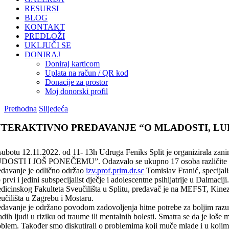
RESURSI
BLOG
KONTAKT
PREDLOŽI
UKLJUČI SE
DONIRAJ
Doniraj karticom
Uplata na račun / QR kod
Donacije za prostor
Moj donorski profil
Prethodna
Slijedeća
NTERAKTIVNO PREDAVANJE “O MLADOSTI, LU
subotu 12.11.2022. od 11- 13h Udruga Feniks Split je organizirala zan
DOSTI I JOŠ PONEČEMU”. Odazvalo se ukupno 17 osoba različite do
edavanje je odlično održao
izv.prof.prim.dr.sc
Tomislav Franić, specijalis
 prvi i jedini subspecijalist dječje i adolescentne psihijatrije u Dalmacij
dicinskog Fakulteta Sveučilišta u Splitu, predavač je na MEFST, Kinezi
eučilišta u Zagrebu i Mostaru.
edavanje je održano povodom zadovoljenja hitne potrebe za boljim razu
dih ljudi u riziku od traume ili mentalnih bolesti. Smatra se da je loše 
oblem. Također smo diskutirali o problemima koji muče mlade i u kojima 