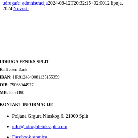
udrugafe_admnistracija
2024-08-12T20:32:15+02:00
12 lipnja,
2024
|
Novosti
|
UDRUGA FENIKS SPLIT
Raiffeisen Bank
IBAN:
HR8124840081135155359
OIB
: 79068944977
MB:
5253390
KONTAKT INFORMACIJE
Poljana Grgura Ninskog 6, 21000 Split
info@udrugafenikssplit.com
Facebook stranica