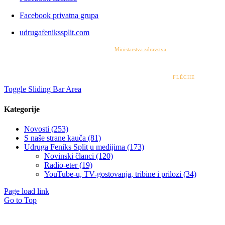
Facebook privatna grupa
udrugafenikssplit.com
Izrada web stranice financirana je sredstvima
Ministarstva zdravstva
. Sadržaj web stranice
isključiva je odgovornost udruge i ni pod kojim uvjetima ne može se smatrati kao odraz
stajališta Ministarstva zdravstva.
© 2022 – 2026 UDRUGA FENIKS SPLIT | DESIGN BY
FLÈCHE
Toggle Sliding Bar Area
Kategorije
Novosti (253)
S naše strane kauča (81)
Udruga Feniks Split u medijima (173)
Novinski članci (120)
Radio-eter (19)
YouTube-u, TV-gostovanja, tribine i prilozi (34)
Page load link
Go to Top