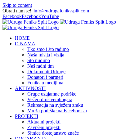
Skip to content
Obrati nam se!
|
info@udrugafenikssplit.com
Facebook
Facebook
YouTube
HOME
O NAMA
Tko smo i što radimo
Naša misija i vizija
Što nudimo
Naš radni tim
Dokumenti Udruge
Donatori i partneri
Feniks u medijima
AKTIVNOSTI
Grupe uzajamne podrške
Večeri društvenih igara
Rekreacija na svježem zraku
Mreža podrške na Facebook-u
PROJEKTI
Aktualni projekti
Završeni projekti
Sitnice dostojanstvo znače
DOGAĐANJA