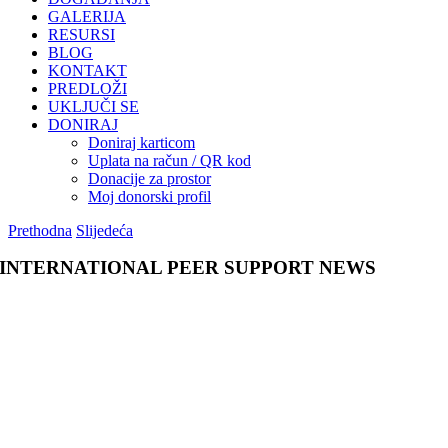
GALERIJA
RESURSI
BLOG
KONTAKT
PREDLOŽI
UKLJUČI SE
DONIRAJ
Doniraj karticom
Uplata na račun / QR kod
Donacije za prostor
Moj donorski profil
Prethodna
Slijedeća
INTERNATIONAL PEER SUPPORT NEWS