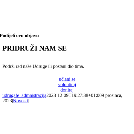
Podijeli ovu objavu
PRIDRUŽI NAM SE
Podrži rad naše Udruge ili postani dio tima.
učlani se
volontiraj
doniraj
udrugafe_admnistracija
2023-12-09T19:27:38+01:00
9 prosinca,
2023
|
Novosti
|