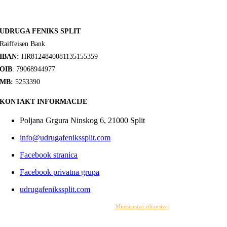
UDRUGA FENIKS SPLIT
Raiffeisen Bank
IBAN:
HR8124840081135155359
OIB
: 79068944977
MB:
5253390
KONTAKT INFORMACIJE
Poljana Grgura Ninskog 6, 21000 Split
info@udrugafenikssplit.com
Facebook stranica
Facebook privatna grupa
udrugafenikssplit.com
Izrada web stranice financirana je sredstvima
Ministarstva zdravstva
. Sadržaj web stranice
isključiva je odgovornost udruge i ni pod kojim uvjetima ne može se smatrati kao odraz
stajališta Ministarstva zdravstva.