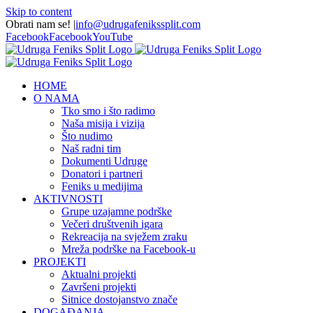
Skip to content
Obrati nam se!
|
info@udrugafenikssplit.com
Facebook
Facebook
YouTube
HOME
O NAMA
Tko smo i što radimo
Naša misija i vizija
Što nudimo
Naš radni tim
Dokumenti Udruge
Donatori i partneri
Feniks u medijima
AKTIVNOSTI
Grupe uzajamne podrške
Večeri društvenih igara
Rekreacija na svježem zraku
Mreža podrške na Facebook-u
PROJEKTI
Aktualni projekti
Završeni projekti
Sitnice dostojanstvo znače
DOGAĐANJA