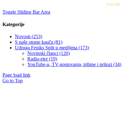
© 2022 – 2026 UDRUGA FENIKS SPLIT | DESIGN BY
FLÈCHE
Toggle Sliding Bar Area
Kategorije
Novosti (253)
S naše strane kauča (81)
Udruga Feniks Split u medijima (173)
Novinski članci (120)
Radio-eter (19)
YouTube-u, TV-gostovanja, tribine i prilozi (34)
Page load link
Go to Top