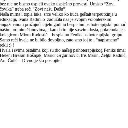
bez nje ne bismo uspjeli ovako uspješno provesti. Umisto “Zovi
čovika” treba reći “Zovi našu Dašu”!
Naša mirna i topla luka, srce veliko ko kuća geštalt terpeutkinja u
edukaciji, Ivana Radmilo zadužila nas je svojim volonterskim
angažmanom pružajući cijelu godinu besplatnu psihoterapijsku pomoć
našim brojnim članovima, i kao da to nije sasvim dosta, pokrenula je s
kolegicom Miom Radostić besplatnu Feniks psihoterapijsku grupu.
Samo reći hvala ne bi bilo dovoljno, zato smo joj to i “napismeno”
rekli ;) !
Hvala i svima ostalima koji su dio našeg psihoterapijskog Feniks tima:
Heleni Brešan Bošnjak, Marici Grgurinović, Iris Marin, Željki Radnić,
Ani Čulić – Divno je što postojite!