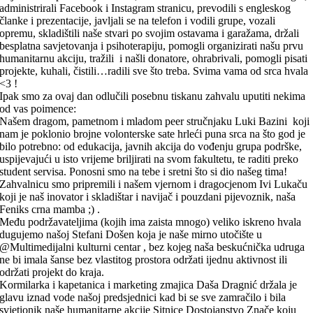
administrirali Facebook i Instagram stranicu, prevodili s engleskog
članke i prezentacije, javljali se na telefon i vodili grupe, vozali
opremu, skladištili naše stvari po svojim ostavama i garažama, držali
besplatna savjetovanja i psihoterapiju, pomogli organizirati našu prvu
humanitarnu akciju, tražili i našli donatore, ohrabrivali, pomogli pisati
projekte, kuhali, čistili…radili sve što treba. Svima vama od srca hvala
<3 !
Ipak smo za ovaj dan odlučili posebnu tiskanu zahvalu uputiti nekima
od vas poimence:
Našem dragom, pametnom i mladom peer stručnjaku Luki Bazini koji
nam je poklonio brojne volonterske sate hrleći puna srca na što god je
bilo potrebno: od edukacija, javnih akcija do vođenju grupa podrške,
uspijevajući u isto vrijeme briljirati na svom fakultetu, te raditi preko
student servisa. Ponosni smo na tebe i sretni što si dio našeg tima!
Zahvalnicu smo pripremili i našem vjernom i dragocjenom Ivi Lukaču
koji je naš inovator i skladištar i navijač i pouzdani pijevoznik, naša
Feniks crna mamba ;) .
Među podržavateljima (kojih ima zaista mnogo) veliko iskreno hvala
dugujemo našoj Stefani Došen koja je naše mirno utočište u
@Multimedijalni kulturni centar , bez kojeg naša beskućnička udruga
ne bi imala šanse bez vlastitog prostora održati ijednu aktivnost ili
održati projekt do kraja.
Kormilarka i kapetanica i marketing zmajica Daša Dragnić držala je
glavu iznad vode našoj predsjednici kad bi se sve zamračilo i bila
svjetionik naše humanitarne akcije Sitnice Dostojanstvo Znače koju