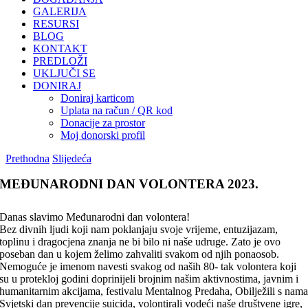
GALERIJA
RESURSI
BLOG
KONTAKT
PREDLOŽI
UKLJUČI SE
DONIRAJ
Doniraj karticom
Uplata na račun / QR kod
Donacije za prostor
Moj donorski profil
Prethodna
Slijedeća
MEĐUNARODNI DAN VOLONTERA 2023.
Danas slavimo Međunarodni dan volontera!
Bez divnih ljudi koji nam poklanjaju svoje vrijeme, entuzijazam,
toplinu i dragocjena znanja ne bi bilo ni naše udruge. Zato je ovo
poseban dan u kojem želimo zahvaliti svakom od njih ponaosob.
Nemoguće je imenom navesti svakog od naših 80- tak volontera koji
su u protekloj godini doprinijeli brojnim našim aktivnostima, javnim i
humanitarnim akcijama, festivalu Mentalnog Predaha, Obilježili s nam
Svjetski dan prevencije suicida, volontirali vodeći naše društvene igre,