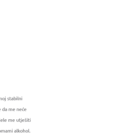
oj stabilni
e da me neće
ele me utješiti
 omami alkohol.