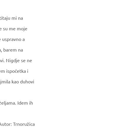
titaju mi na
tile su me moje
e uspravno a
a, barem na
vi. Nigdje se ne
em ispočetka i
jmila kao duhovi
 željama. Idem ih
Autor: Trnoružica