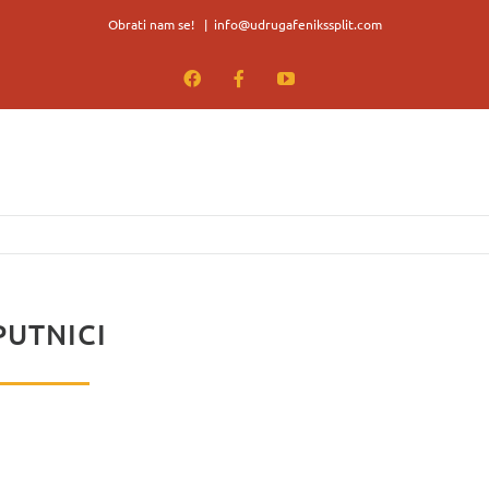
Obrati nam se!
|
info@udrugafenikssplit.com
Facebook
Facebook
YouTube
PUTNICI