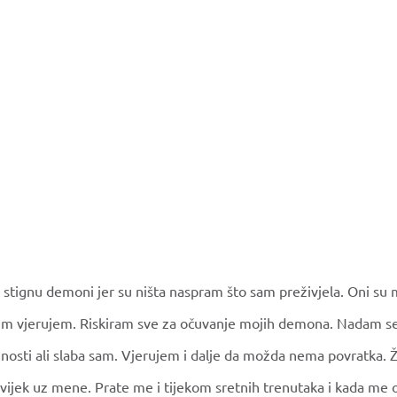
tignu demoni jer su ništa naspram što sam preživjela. Oni su m
 im vjerujem. Riskiram sve za očuvanje mojih demona. Nadam s
nosti ali slaba sam. Vjerujem i dalje da možda nema povratka. Ž
vijek uz mene. Prate me i tijekom sretnih trenutaka i kada me