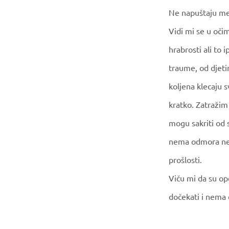
Ne napuštaju me
Vidi mi se u očim
hrabrosti ali to 
traume, od djeti
koljena klecaju 
kratko. Zatražim
mogu sakriti od 
nema odmora neg
prošlosti.
Viču mi da su ope
dočekati i nema 