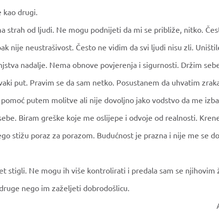
 kao drugi.
a strah od ljudi. Ne mogu podnijeti da mi se približe, nitko. Čes
ipak nije neustrašivost. Često ne vidim da svi ljudi nisu zli. Uniš
njstva nadalje. Nema obnove povjerenja i sigurnosti. Držim seb
svaki put. Pravim se da sam netko. Posustanem da uhvatim zrak
 pomoć putem molitve ali nije dovoljno jako vodstvo da me izba
sebe. Biram greške koje me oslijepe i odvoje od realnosti. Kren
o stižu poraz za porazom. Budućnost je prazna i nije me se do
t stigli. Ne mogu ih više kontrolirati i predala sam se njihovim
druge nego im zaželjeti dobrodošlicu.