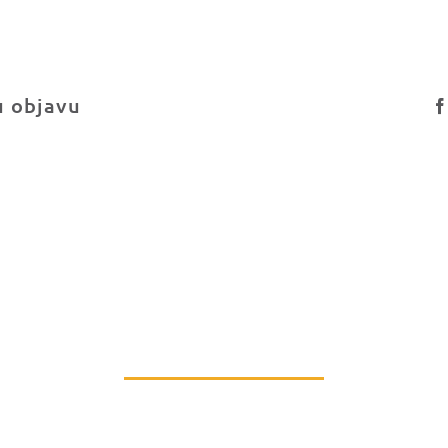
u objavu
PRIDRUŽI NAM SE
Podrži rad naše Udruge ili postani dio tima.