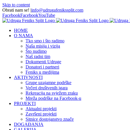
Skip to content
Obrati nam se!
|
info@udrugafenikssplit.com
Facebook
Facebook
YouTube
HOME
O NAMA
Tko smo i što radimo
Naša misija i vizija
Što nudimo
Naš radni tim
Dokumenti Udruge
Donatori i partneri
Feniks u medijima
AKTIVNOSTI
Grupe uzajamne podrške
Večeri društvenih igara
Rekreacija na svježem zraku
Mreža podrške na Facebook-u
PROJEKTI
Aktualni projekti
Završeni projekti
Sitnice dostojanstvo znače
DOGAĐANJA
GALERIJA