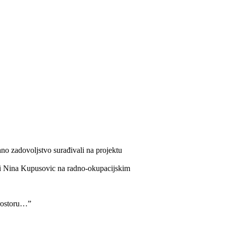
no zadovoljstvo surađivali na projektu
ić i Nina Kupusovic na radno-okupacijskim
 prostoru…”