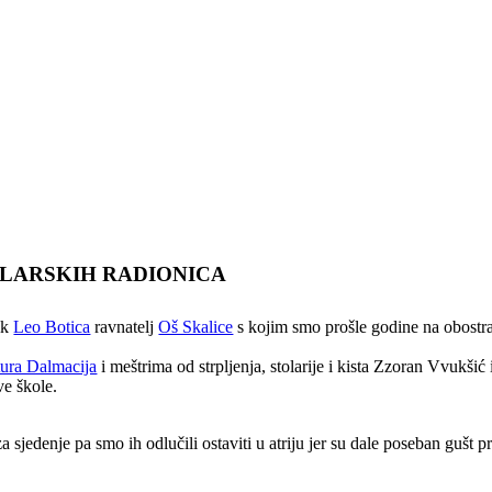
OLARSKIH RADIONICA
nik
Leo Botica
ravnatelj
Oš Skalice
s kojim smo prošle godine na obostra
ura Dalmacija
i meštrima od strpljenja, stolarije i kista Zzoran Vvukš
ve škole.
 za sjedenje pa smo ih odlučili ostaviti u atriju jer su dale poseban gušt