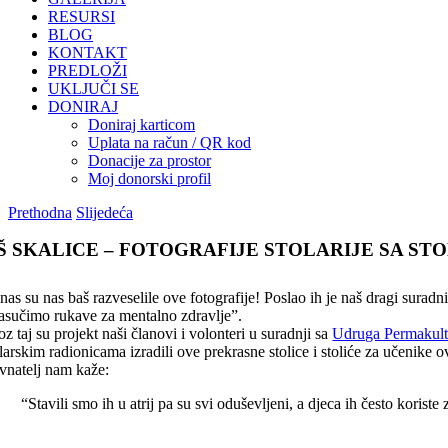
RESURSI
BLOG
KONTAKT
PREDLOŽI
UKLJUČI SE
DONIRAJ
Doniraj karticom
Uplata na račun / QR kod
Donacije za prostor
Moj donorski profil
Prethodna
Slijedeća
Š SKALICE – FOTOGRAFIJE STOLARIJE SA ST
nas su nas baš razveselile ove fotografije! Poslao ih je naš dragi surad
asučimo rukave za mentalno zdravlje”.
z taj su projekt naši članovi i volonteri u suradnji sa
Udruga Permakult
larskim radionicama izradili ove prekrasne stolice i stoliće za učenike o
vnatelj nam kaže:
“Stavili smo ih u atrij pa su svi oduševljeni, a djeca ih često koriste