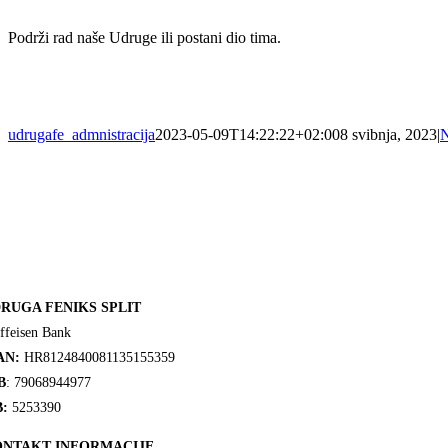
Podrži rad naše Udruge ili postani dio tima.
udrugafe_admnistracija
2023-05-09T14:22:22+02:00
8 svibnja, 2023
|
N
RUGA FENIKS SPLIT
ffeisen Bank
AN:
HR8124840081135155359
B
: 79068944977
:
5253390
NTAKT INFORMACIJE