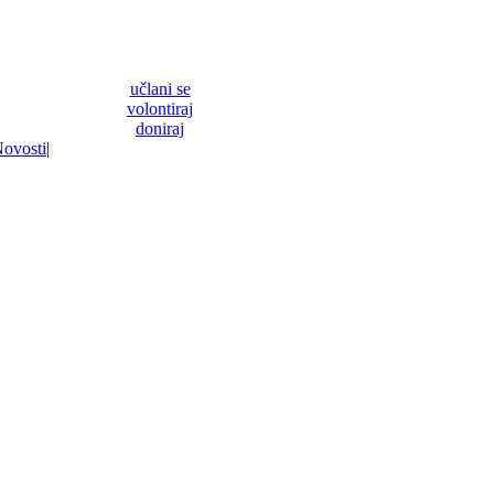
učlani se
volontiraj
doniraj
ovosti
|