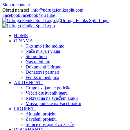
Skip to content
Obrati nam se!
|
info@udrugafenikssplit.com
Facebook
Facebook
YouTube
HOME
O NAMA
Tko smo i što radimo
Naša misija i vizija
Što nudimo
Naš radni tim
Dokumenti Udruge
Donatori i partneri
Feniks u medijima
AKTIVNOSTI
Grupe uzajamne podrške
Večeri društvenih igara
Rekreacija na svježem zraku
Mreža podrške na Facebook-u
PROJEKTI
Aktualni projekti
Završeni projekti
Sitnice dostojanstvo znače
DOGAĐANJA