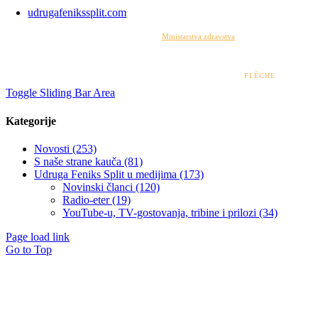
udrugafenikssplit.com
Izrada web stranice financirana je sredstvima
Ministarstva zdravstva
. Sadržaj web stranice
isključiva je odgovornost udruge i ni pod kojim uvjetima ne može se smatrati kao odraz
stajališta Ministarstva zdravstva.
© 2022 – 2026 UDRUGA FENIKS SPLIT | DESIGN BY
FLÈCHE
Toggle Sliding Bar Area
Kategorije
Novosti (253)
S naše strane kauča (81)
Udruga Feniks Split u medijima (173)
Novinski članci (120)
Radio-eter (19)
YouTube-u, TV-gostovanja, tribine i prilozi (34)
Page load link
Go to Top