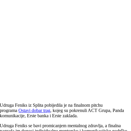
Udruga Feniks iz Splita pobijedila je na finalnom pitchu
programa
Ostavi dobar trag
, kojeg su pokrenuli ACT Grupa, Panda
komunikacije, Erste banka i Erste zaklada.
Udruga Feniks se bavi promicanjem mentalnog zdravlja, a finalna
nagrada im donosi individualnu mentorsku i komunikacijsku podršku