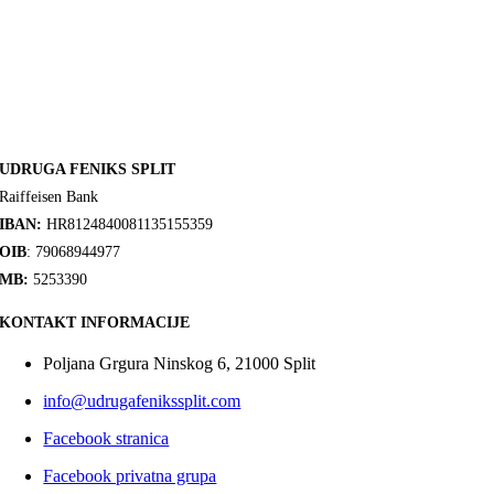
UDRUGA FENIKS SPLIT
Raiffeisen Bank
IBAN:
HR8124840081135155359
OIB
: 79068944977
MB:
5253390
KONTAKT INFORMACIJE
Poljana Grgura Ninskog 6, 21000 Split
info@udrugafenikssplit.com
Facebook stranica
Facebook privatna grupa