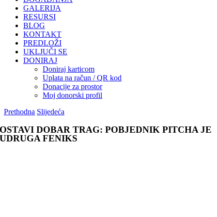
GALERIJA
RESURSI
BLOG
KONTAKT
PREDLOŽI
UKLJUČI SE
DONIRAJ
Doniraj karticom
Uplata na račun / QR kod
Donacije za prostor
Moj donorski profil
Prethodna
Slijedeća
OSTAVI DOBAR TRAG: POBJEDNIK PITCHA JE
UDRUGA FENIKS