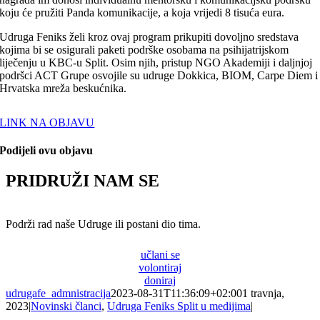
koju će pružiti Panda komunikacije, a koja vrijedi 8 tisuća eura.
Udruga Feniks želi kroz ovaj program prikupiti dovoljno sredstava
kojima bi se osigurali paketi podrške osobama na psihijatrijskom
liječenju u KBC-u Split. Osim njih, pristup NGO Akademiji i daljnjoj
podršci ACT Grupe osvojile su udruge Dokkica, BIOM, Carpe Diem i
Hrvatska mreža beskućnika.
LINK NA OBJAVU
Podijeli ovu objavu
PRIDRUŽI NAM SE
Podrži rad naše Udruge ili postani dio tima.
učlani se
volontiraj
doniraj
udrugafe_admnistracija
2023-08-31T11:36:09+02:00
1 travnja,
2023
|
Novinski članci
,
Udruga Feniks Split u medijima
|