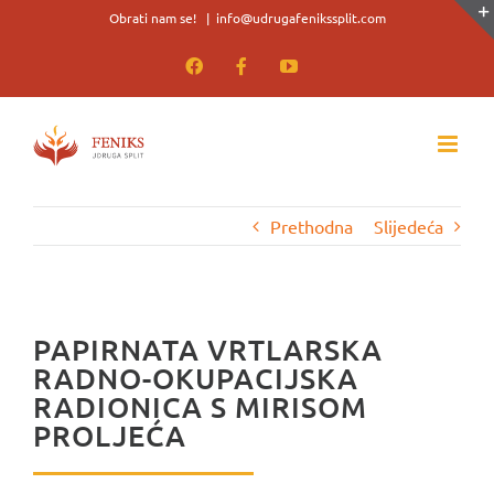
Skip
Obrati nam se!
|
info@udrugafenikssplit.com
to
Facebook
Facebook
YouTube
content
Prethodna
Slijedeća
PAPIRNATA VRTLARSKA
RADNO-OKUPACIJSKA
RADIONICA S MIRISOM
PROLJEĆA