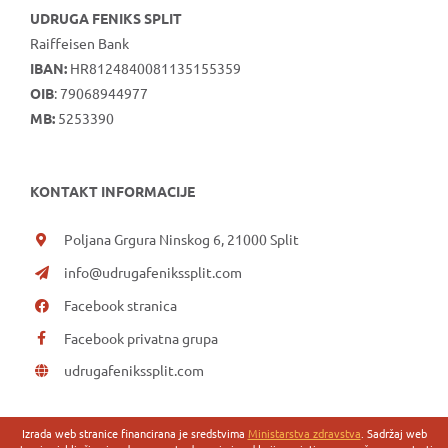
UDRUGA FENIKS SPLIT
Raiffeisen Bank
IBAN:
HR8124840081135155359
OIB
: 79068944977
MB:
5253390
KONTAKT INFORMACIJE
Poljana Grgura Ninskog 6, 21000 Split
info@udrugafenikssplit.com
Facebook stranica
Facebook privatna grupa
udrugafenikssplit.com
Izrada web stranice financirana je sredstvima
Ministarstva zdravstva
. Sadržaj web