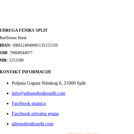
UDRUGA FENIKS SPLIT
Raiffeisen Bank
IBAN:
HR8124840081135155359
OIB
: 79068944977
MB:
5253390
KONTAKT INFORMACIJE
Poljana Grgura Ninskog 6, 21000 Split
info@udrugafenikssplit.com
Facebook stranica
Facebook privatna grupa
udrugafenikssplit.com
Izrada web stranice financirana je sredstvima
Ministarstva zdravstva
. Sadržaj web stranice