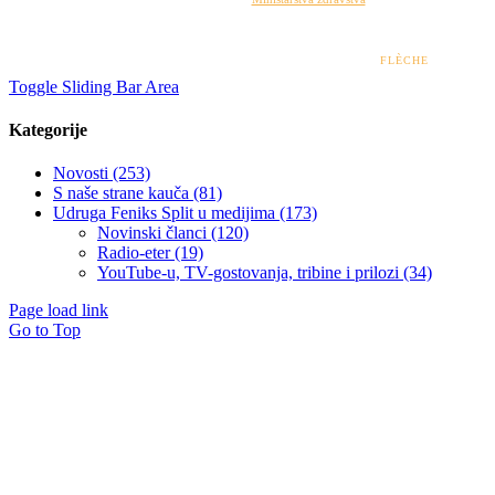
isključiva je odgovornost udruge i ni pod kojim uvjetima ne može se smatrati kao odraz
stajališta Ministarstva zdravstva.
© 2022 – 2026 UDRUGA FENIKS SPLIT | DESIGN BY
FLÈCHE
Toggle Sliding Bar Area
Kategorije
Novosti (253)
S naše strane kauča (81)
Udruga Feniks Split u medijima (173)
Novinski članci (120)
Radio-eter (19)
YouTube-u, TV-gostovanja, tribine i prilozi (34)
Page load link
Go to Top