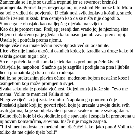
Zamrznula se i nije se usudila trepnuti jer se stvarnost brzinski
promijenila. Pomislila je: nevjerojatno, nije istina! Ne može biti! Mora
ga bolje vidjeti da povjeruje. Dječak nosi svijetloplavu košulju, smeđe
hlače i zeleni ruksak. Ima osmijeh kao da se ništa nije dogodilo.
Sunce ga je obasjalo kao najljepšeg dječaka na svijetu.
Kao da je promet stao. Prelijep jesenji dan vratio joj je njezinog sina.
Nijemo i ukočeno ga je gledala kako nasmijan ubrzava prema njoj.
Ustala je i potrčala prema njemu.
Noge više nisu imale težinu bezvoljnosti već su odahnule.
Lice više nije imalo ukočeni osmijeh kojeg je izradila za druge kako bi
sakrila groznu tugu i očaj.
Srce je počelo kucati kao da je tek danas prvi put počelo živjeti.
Oživjela je, napokon! Snažno ga je zagrlila i podigla na prsa i ljubila
lice i promatrala ga kao na dan rođenja.
Isti je, sa prekrasnim plavim očima, medenom bojom nestašne kose i
osmijehom koji može promijeniti svijet.
Svaka sekunda je postala vječnost. Odjednom joj kaže sin: ”evo me
mama! Volim te mamice! Falila si mi.”
Njegove riječi su joj zastale u uhu. Napokon ga ponovno čuje.
Preslatki glasić koji joj govori riječi koje je urezala u svoju dušu svih
ovih godina, koje su odjekivale u prsima svake minute svakog dana.
Bolne riječi koje bi eksplodirale prije spavanja i zaspala bi premorena u
njihovim komadićima, slovima. Inače nije mogla zaspati.
”I ti si meni nedostajao medeni moj dječače! Jako, jako puno! Volim te
toliko da me cijelo tijelo boli!”