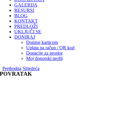
GALERIJA
RESURSI
BLOG
KONTAKT
PREDLOŽI
UKLJUČI SE
DONIRAJ
Doniraj karticom
Uplata na račun / QR kod
Donacije za prostor
Moj donorski profil
Prethodna
Slijedeća
POVRATAK