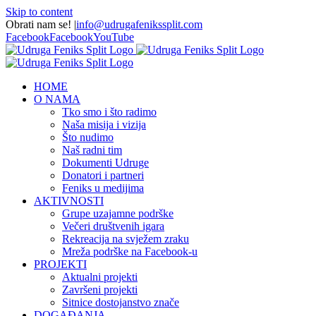
Skip to content
Obrati nam se!
|
info@udrugafenikssplit.com
Facebook
Facebook
YouTube
HOME
O NAMA
Tko smo i što radimo
Naša misija i vizija
Što nudimo
Naš radni tim
Dokumenti Udruge
Donatori i partneri
Feniks u medijima
AKTIVNOSTI
Grupe uzajamne podrške
Večeri društvenih igara
Rekreacija na svježem zraku
Mreža podrške na Facebook-u
PROJEKTI
Aktualni projekti
Završeni projekti
Sitnice dostojanstvo znače
DOGAĐANJA