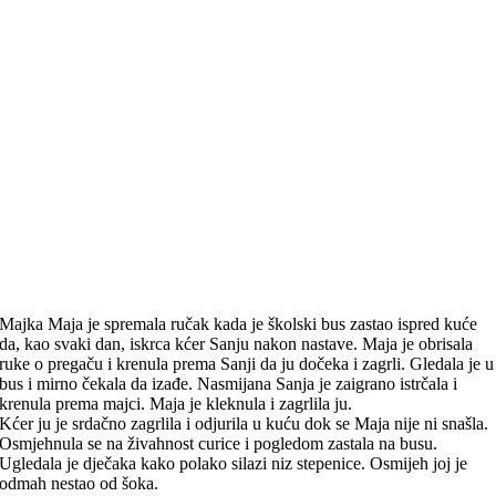
Majka Maja je spremala ručak kada je školski bus zastao ispred kuće
da, kao svaki dan, iskrca kćer Sanju nakon nastave. Maja je obrisala
ruke o pregaču i krenula prema Sanji da ju dočeka i zagrli. Gledala je u
bus i mirno čekala da izađe. Nasmijana Sanja je zaigrano istrčala i
krenula prema majci. Maja je kleknula i zagrlila ju.
Kćer ju je srdačno zagrlila i odjurila u kuću dok se Maja nije ni snašla.
Osmjehnula se na živahnost curice i pogledom zastala na busu.
Ugledala je dječaka kako polako silazi niz stepenice. Osmijeh joj je
odmah nestao od šoka.