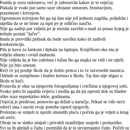
Pustila je suzu radosnicu, već je zaboravila kakav je to osjećaj.
Plakala je svaki put samo suze obojane umorom, frustracijom,
prazninom i krivnjom.
Ogromnom krivnjom što ga taj dan nije još jednom zagrlila, poljubila i
utješila da se ne brine za ispit jer je odlično naučio.
Nije ga zadnji put vidjela jer je morala završiti e-mail za posao kojeg je
trebalo poslati ”jučer”.
Imala je preveliki pritisak da bude savršen kako bi zadivili
konkurenciju.
Pila je kavu za šankom i tipkala na laptopu. Krajičkom oka mu je
vidjela siluetu i ovlaš mahnula.
Nije vidjela da je bio zabrinut i tužan što ga majka ne vidi i ne utješi.
Nije joj htio smetati.
Reći će joj poslije škole da je dobio peticu i to će razveseliti mamicu.
Odmah se osmjehnuo i hrabro krenuo u školu. Taj dan nije stigao u
školu ni kući.
Postavila je oltar sa njegovim fotografijama i crtežima u njegovoj sobi.
Svako jutro bi zapalila svijeću i molila ga da joj oprosti dok su hladne
oštre suze neprekidno tekle, godinama.
Osjećaj je predivan, ponovno ga držati u naručju. Nikad se više neće
odreći sina i staviti svoje potrebe ispred njegovih.
Prolomio se smijeh iz njenih stisnutih pluća i počela ga je vrtjeti u krug
od sreće.
Oboje su se slatko smijali i privukli znatiželjne susjede i prolaznike.
Svi su ih gledali u čudu i pomislili da je to nevjerojatno čudo. Počeli su