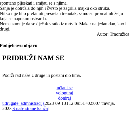
spontano pljeskati i smijati se s njima.
Sanja je dotrčala do njih i čvrsto je zagrlila majku oko struka.
Nitko nije htio prekinuti presretan trenutak, samo su promatrali želju
koja se napokon ostvarila.
Nema sumnje da se dječak vratio iz mrtvih. Makar na jedan dan, kao i
drugi.
Autor: Trnoružic
Podijeli ovu objavu
PRIDRUŽI NAM SE
Podrži rad naše Udruge ili postani dio tima.
učlani se
volontiraj
doniraj
udrugafe_admnistracija
2023-09-13T12:09:51+02:00
7 travnja,
2023
|
S naše strane kauča
|