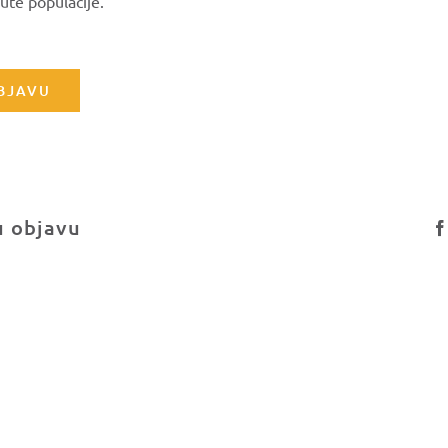
te populacije.
OBJAVU
u objavu