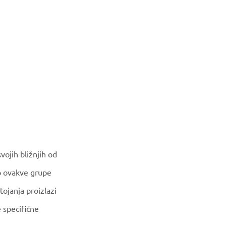
vojih bližnjih od
ko ovakve grupe
tojanja proizlazi
e specifične