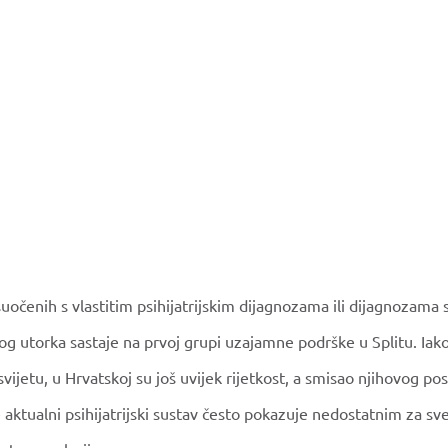
uočenih s vlastitim psihijatrijskim dijagnozama ili dijagnozama s
g utorka sastaje na prvoj grupi uzajamne podrške u Splitu. Ia
vijetu, u Hrvatskoj su još uvijek rijetkost, a smisao njihovog pos
e aktualni psihijatrijski sustav često pokazuje nedostatnim za sv