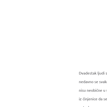
Dvadestak ljudi s
nedavno se svako
nisu neobične u s
iz činjenice da s