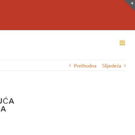
Prethodna
Slijedeća
UĆA
GA