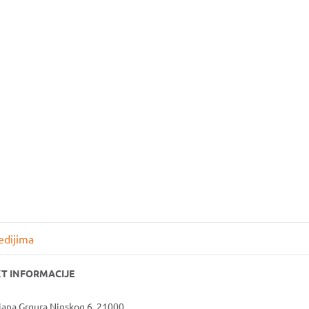
Podrži rad naše Udruge ili postani dio tima.
VOLONTIRAJ
edijima
T INFORMACIJE
jana Grgura Ninskog 6, 21000