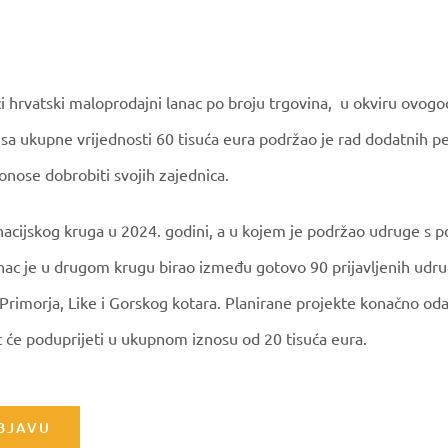
i hrvatski maloprodajni lanac po broju trgovina, u okviru ovogo
usa ukupne vrijednosti 60 tisuća eura podržao je rad dodatnih p
onose dobrobiti svojih zajednica.
cijskog kruga u 2024. godini, a u kojem je podržao udruge s p
nac je u drugom krugu birao između gotovo 90 prijavljenih udru
, Primorja, Like i Gorskog kotara. Planirane projekte konačno od
će poduprijeti u ukupnom iznosu od 20 tisuća eura.
OBJAVU