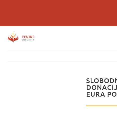
Skip
to
content
SLOBODN
DONACIJ
EURA PO