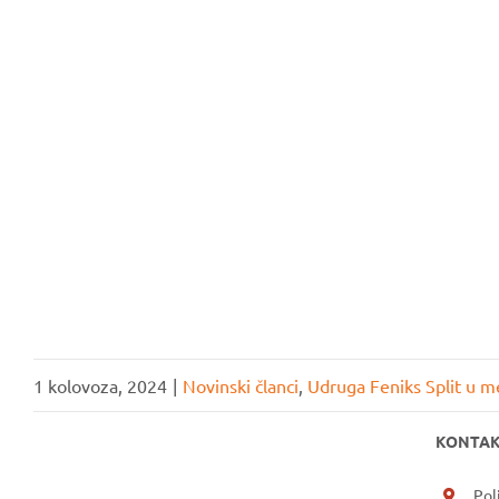
UČLANI SE
1 kolovoza, 2024
|
Novinski članci
,
Udruga Feniks Split u m
KONTAK
Pol