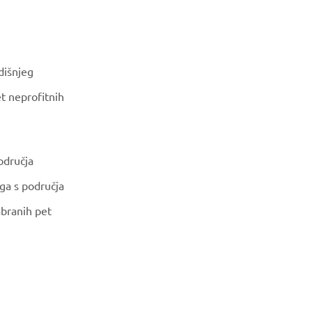
dišnjeg
et neprofitnih
odručja
ga s područja
abranih pet