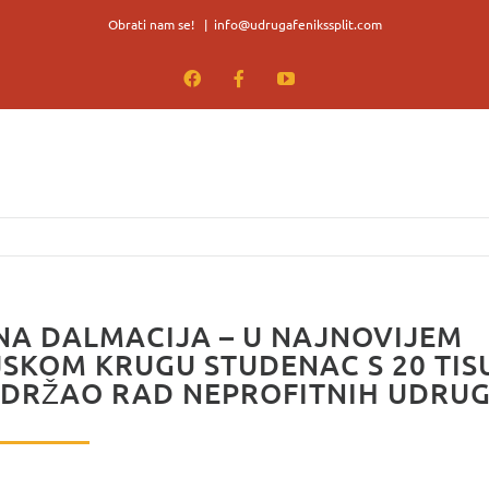
Obrati nam se!
|
info@udrugafenikssplit.com
Facebook
Facebook
YouTube
A DALMACIJA – U NAJNOVIJEM
SKOM KRUGU STUDENAC S 20 TIS
DRŽAO RAD NEPROFITNIH UDRU