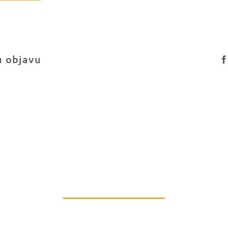
u objavu
PRIDRUŽI NAM SE