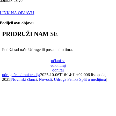
dolazak uživo.
LINK NA OBJAVU
Podijeli ovu objavu
PRIDRUŽI NAM SE
Podrži rad naše Udruge ili postani dio tima.
učlani se
volontiraj
doniraj
udrugafe_admnistracija
2025-10-06T16:14:11+02:00
6 listopada,
2025
|
Novinski članci
,
Novosti
,
Udruga Feniks Split u medijima
|