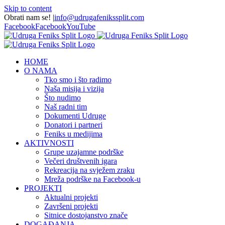
Skip to content
Obrati nam se!
|
info@udrugafenikssplit.com
Facebook
Facebook
YouTube
HOME
O NAMA
Tko smo i što radimo
Naša misija i vizija
Što nudimo
Naš radni tim
Dokumenti Udruge
Donatori i partneri
Feniks u medijima
AKTIVNOSTI
Grupe uzajamne podrške
Večeri društvenih igara
Rekreacija na svježem zraku
Mreža podrške na Facebook-u
PROJEKTI
Aktualni projekti
Završeni projekti
Sitnice dostojanstvo znače
DOGAĐANJA