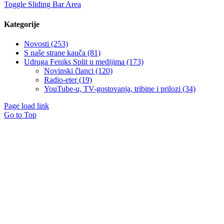
Toggle Sliding Bar Area
Kategorije
Novosti (253)
S naše strane kauča (81)
Udruga Feniks Split u medijima (173)
Novinski članci (120)
Radio-eter (19)
YouTube-u, TV-gostovanja, tribine i prilozi (34)
Page load link
Go to Top