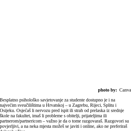
photo by:
Canv
Besplatno psihološko savjetovanje za studente dostupno je i na
najvećim sveučilištima u Hrvatskoj – u Zagrebu, Rijeci, Splitu i
Osijeku. Osjećaš li nervozu pred ispit ili strah od prelaska iz srednje
škole na fakultet, imaš li probleme s obitelji, prijateljima ili
partnerom/partnericom – važno je da o tome razgovaraš. Razgovori su
povjerljivi, a na neka mjesta možeš se javiti i online, ako ne preferiraš