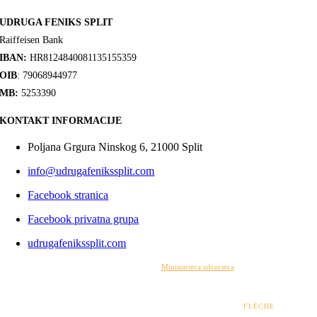
UDRUGA FENIKS SPLIT
Raiffeisen Bank
IBAN:
HR8124840081135155359
OIB
: 79068944977
MB:
5253390
KONTAKT INFORMACIJE
Poljana Grgura Ninskog 6, 21000 Split
info@udrugafenikssplit.com
Facebook stranica
Facebook privatna grupa
udrugafenikssplit.com
Izrada web stranice financirana je sredstvima
Ministarstva zdravstva
. Sadržaj web stranice
isključiva je odgovornost udruge i ni pod kojim uvjetima ne može se smatrati kao odraz
stajališta Ministarstva zdravstva.
© 2022 – 2026 UDRUGA FENIKS SPLIT | DESIGN BY
FLÈCHE